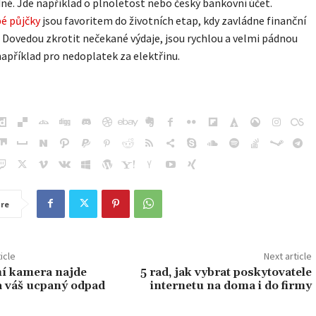
né. Jde například o plnoletost nebo český bankovní účet.
é půjčky
jsou favoritem do životních etap, kdy zavládne finanční
Dovedou zkrotit nečekané výdaje, jsou rychlou a velmi pádnou
apříklad pro nedoplatek za elektřinu.
re
icle
Next article
í kamera najde
5 rad, jak vybrat poskytovatele
a váš ucpaný odpad
internetu na doma i do firmy