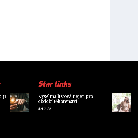
Star links
 ji
Kyselina listová nejen pro
období těhotenství
6.5.2026