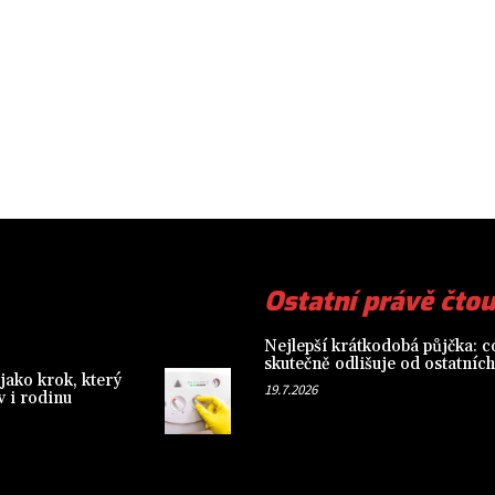
Ostatní právě čtou
Nejlepší krátkodobá půjčka: co
skutečně odlišuje od ostatních
jako krok, který
19.7.2026
 i rodinu