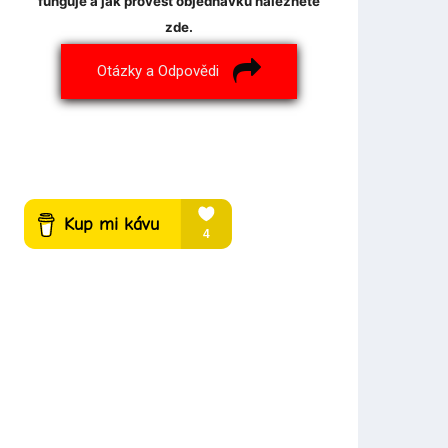
funguje a jak provést objednávku naleznete
zde.
Otázky a Odpovědi