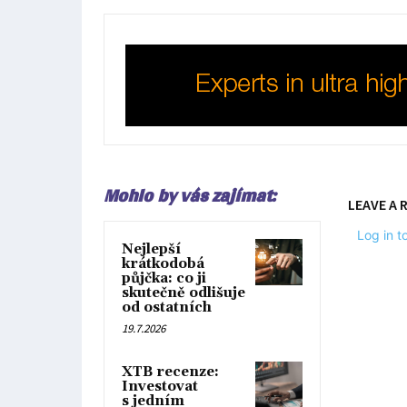
Mohlo by vás zajímat:
LEAVE A 
Log in 
Nejlepší
krátkodobá
půjčka: co ji
skutečně odlišuje
od ostatních
19.7.2026
XTB recenze:
Investovat
s jedním