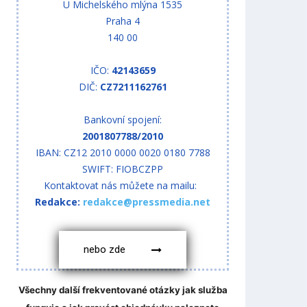
U Michelského mlýna 1535
Praha 4
140 00
IČO:
42143659
DIČ:
CZ7211162761
Bankovní spojení:
2001807788/2010
IBAN: CZ12 2010 0000 0020 0180 7788
SWIFT: FIOBCZPP
Kontaktovat nás můžete na mailu:
Redakce:
redakce@pressmedia.net
nebo zde
Všechny další frekventované otázky jak služba