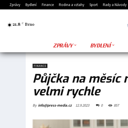
Zprávy
Bydlení
Finance
Rodina a vztahy
Sport
Rady a Návody
21.8
C
Brno
ZPRÁVY
BYDLENÍ
FINANCE
Půjčka na měsíc 
velmi rychle
By
info@press-media.cz
12.9.2023
0
857