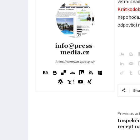
velmi snad
Krátkodob
nepohoda. 
odpovědí n
info@press-
media.cz
https://centrum-zpravy.cz/
Sha
Previous art
Inspekčn
recept n