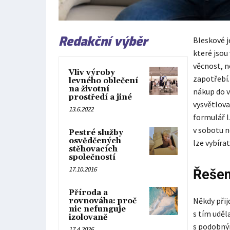
Redakční výběr
Bleskové j
které jsou 
věcnost, n
Vliv výroby
zapotřebí.
levného oblečení
na životní
nákup do v
prostředí a jiné
vysvětlova
13.6.2022
formulář l
v sobotu ne
Pestré služby
osvědčených
lze vybíra
stěhovacích
společností
17.10.2016
Řešen
Příroda a
Někdy přijd
rovnováha: proč
nic nefunguje
s tím uděl
izolovaně
s podobným
17.4.2026