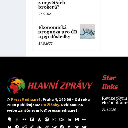
z největších
brokerů?
27.6.2026
Ekonomická
prognóza pro ČR
a její důsledky
17.6.2026
HLAVNÍ ZPRÁVY
Star
links
Revize plynu 
©
PressMedia.net
, Praha 4, 140 00 - Od roku
chrání domov
2008 publikujeme
PR články
. Reklamu na
21.4.2026
webu zajišťuje:
info@pressmedia.net
.