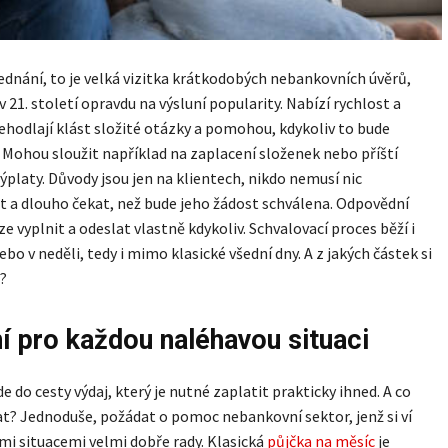
ednání, to je velká vizitka krátkodobých nebankovních úvěrů,
v 21. století opravdu na výsluní popularity. Nabízí rychlost a
ehodlají klást složité otázky a pomohou, kdykoliv to bude
 Mohou sloužit například na zaplacení složenek nebo příští
ýplaty. Důvody jsou jen na klientech, nikdo nemusí nic
t a dlouho čekat, než bude jeho žádost schválena. Odpovědní
ze vyplnit a odeslat vlastně kdykoliv. Schvalovací proces běží i
bo v neděli, tedy i mimo klasické všední dny. A z jakých částek si
t?
í pro každou naléhavou situaci
e do cesty výdaj, který je nutné zaplatit prakticky ihned. A co
at? Jednoduše, požádat o pomoc nebankovní sektor, jenž si ví
i situacemi velmi dobře rady. Klasická
půjčka na měsíc
je