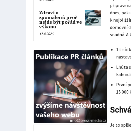
připravena
dnes, pak 
Zdraví a
zpomalení: proč
k nejbliž
nejde být pořád ve
výkonu
domovní dv
17.4.2026
snadná. A 
1 tisíc
nastav
Lhůta s
kalendá
První p
15 000 
Schvá
Je to spíš