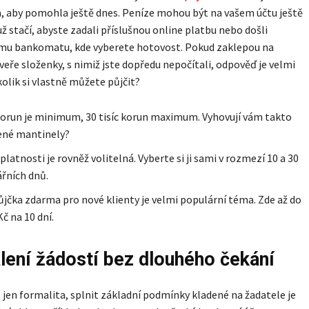
, aby pomohla ještě dnes. Peníze mohou být na vašem účtu ještě
už stačí, abyste zadali příslušnou online platbu nebo došli
šímu bankomatu, kde vyberete hotovost. Pokud zaklepou na
eře složenky, s nimiž jste dopředu nepočítali, odpověď je velmi
kolik si vlastně můžete půjčit?
 korun je minimum, 30 tisíc korun maximum. Vyhovují vám takto
ené mantinely?
platnosti je rovněž volitelná. Vyberte si ji sami v rozmezí 10 a 30
řních dnů.
ůjčka zdarma pro nové klienty je velmi populární téma. Zde až do
Kč na 10 dní.
lení žádostí bez dlouhého čekání
e jen formalita, splnit základní podmínky kladené na žadatele je