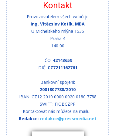
Kontakt
Provozovatelem všech webů je
Ing. Vítězslav Kotík, MBA
U Michelského mlýna 1535
Praha 4
140 00
IČO:
42143659
DIČ:
CZ7211162761
Bankovní spojení:
2001807788/2010
IBAN: CZ12 2010 0000 0020 0180 7788
SWIFT: FIOBCZPP
Kontaktovat nás můžete na mailu:
Redakce:
redakce@pressmedia.net