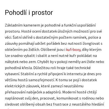
Pohodlí i prostor
Základním kamenem je pohodlné a funkční uspořádání
prostoru. Hosté ocení dostatek úložných možností pro své
věci. Šatní skříně s dostatečným počtem ramínek, police a
zásuvky pomáhají udržet pořádek bez nutnosti žonglovat s
oblečením po židlích. Oblíbené jsou i
kufrboxy
, díky kterým
lze snadno vybalit i sbalit a není nutné kufr pokládat na
nábytek nebo zem. Chybět by v pokoji neměly ani židle nebo
pohodlná křesla. Důležitou roli hraje také technické
vybavení. Stabilní a rychlé připojení k internetu je dnes pro
většinu hostů samozřejmostí. K tomu se pojí i dostatek
elektrických zásuvek, které zamezí neustálému
přehazování nabíječek a adaptérů. Moderní hosté chtějí
naplánovat svůj den, pracovat, komunikovat s rodinou nebo
sledovat oblíbený obsah bez frustrace z neustálého hledání