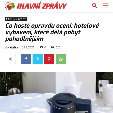
HLAVNÍ ZPRÁVY
RADY A NÁVODY
Co hosté opravdu ocení: hotelové
vybavení, které dělá pobyt
pohodlnějším
15.2.2026
0
510
By
Katka