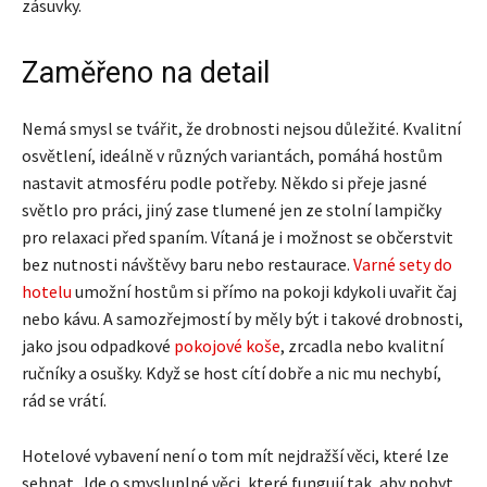
zásuvky.
Zaměřeno na detail
Nemá smysl se tvářit, že drobnosti nejsou důležité. Kvalitní
osvětlení, ideálně v různých variantách, pomáhá hostům
nastavit atmosféru podle potřeby. Někdo si přeje jasné
světlo pro práci, jiný zase tlumené jen ze stolní lampičky
pro relaxaci před spaním. Vítaná je i možnost se občerstvit
bez nutnosti návštěvy baru nebo restaurace.
Varné sety do
hotelu
umožní hostům si přímo na pokoji kdykoli uvařit čaj
nebo kávu. A samozřejmostí by měly být i takové drobnosti,
jako jsou odpadkové
pokojové koše
, zrcadla nebo kvalitní
ručníky a osušky. Když se host cítí dobře a nic mu nechybí,
rád se vrátí.
Hotelové vybavení není o tom mít nejdražší věci, které lze
sehnat. Jde o smysluplné věci, které fungují tak, aby pobyt