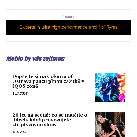
- Reklama -
Mohlo by vás zajímat:
Dopřejte si na Colours of
Ostrava pauzu plnou zážitků v
IQOS zóně
14.7.2026
20 let na scéně: co se naučíte o
lidech, když provozujete
striptýzovou show
16.6.2026