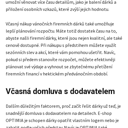
umožní věnovat více času detailům, jako je balení dárků a
přiložení osobních vzkazů, které zvýší jejich hodnotu.
Včasný nákup vánočních firemních dárků také umožňuje
lepší plánování rozpočtu. Máte totiž dostatek času na to,
abyste našli firemní dárky, které jsou nejen kvalitní, ale také
cenově dostupné. Při nákupu s předstihem můžete využít
sezónních slev a akcí, které vám pomohou ušetřit. Navíc,
pokud si předem stanovíte rozpočet, můžete efektivněji
plánovat své výdaje a vyhnout se zbytečnému přetížení
firemních financí v hektickém předvánočním období.
Včasná domluva s dodavatelem
Dalším důležitým faktorem, proč začít řešit dárky už teď, je
snadnější domluva s dodavatelem na detailech. E-shop
OPTIMIA je schopen dárky opatřit vlastním logem nebo je
zabalit podle vašich představ. Navíc je OPTIMIA také