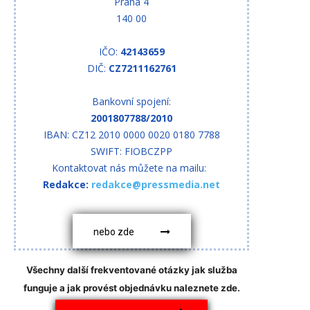
Praha 4
140 00
IČO:
42143659
DIČ:
CZ7211162761
Bankovní spojení:
2001807788/2010
IBAN: CZ12 2010 0000 0020 0180 7788
SWIFT: FIOBCZPP
Kontaktovat nás můžete na mailu:
Redakce:
redakce@pressmedia.net
nebo zde
Všechny další frekventované otázky jak služba
funguje a jak provést objednávku naleznete zde.