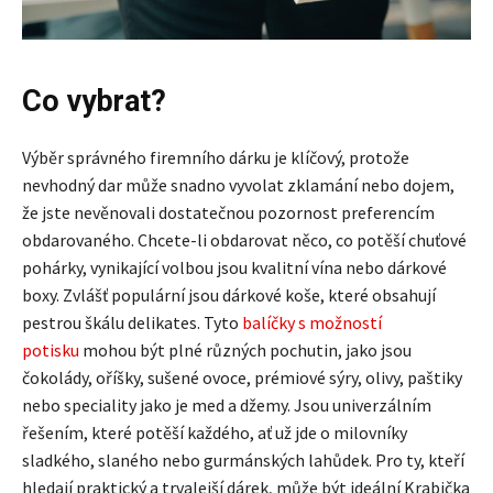
Co vybrat?
Výběr správného firemního dárku je klíčový, protože
nevhodný dar může snadno vyvolat zklamání nebo dojem,
že jste nevěnovali dostatečnou pozornost preferencím
obdarovaného. Chcete-li obdarovat něco, co potěší chuťové
pohárky, vynikající volbou jsou kvalitní vína nebo dárkové
boxy. Zvlášť populární jsou dárkové koše, které obsahují
pestrou škálu delikates. Tyto
balíčky s možností
potisku
mohou být plné různých pochutin, jako jsou
čokolády, oříšky, sušené ovoce, prémiové sýry, olivy, paštiky
nebo speciality jako je med a džemy. Jsou univerzálním
řešením, které potěší každého, ať už jde o milovníky
sladkého, slaného nebo gurmánských lahůdek. Pro ty, kteří
hledají praktický a trvalejší dárek, může být ideální Krabička