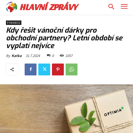
HLAVNÍ ZPRÁVY
FINANCE
Kdy řešit vánoční dárky pro
obchodní partnery? Letní období se
vyplatí nejvíce
31.7.2024
0
1057
By
Katka