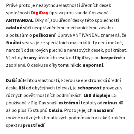
Právě proto je nezbytnou vlastností úředních desek
společnosti
DigiDay
úprava proti vandalům zvaná
ANTIVANDAL
. Díky ní jsou úřední desky této společnosti
odolné
vůči neoprávněnému mechanickému zásahu
a pokusům o
poškození
. Úprava ANTIVANDAL znamená, že
finální
vrstva je ze speciálních materiálů. Ty není možné,
narozdíl od surových plechů a nerezových desek, poškrábat.
Všechny
hrany
úředních desek od DigiDay jsou
bezpečné
a
zaoblené. O desku se díky tomu nikdo
neporaní
.
Další
důležitou vlastností, kterou se elektronická úřední
deska
liší
od obyčejných televizí, je
schopnost
provozu v
různých povětrnostních podmínkách.
LED
displeje
LG
používané v DigiDay snáší
extrémní
teploty od
mínus
40
až po plus 75 stupňů
Celsia
. Proto je jejich
nasazení
možné v různých klimatických podmínkách a také širokém
spektru
prostředí
.