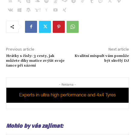
Previous article
Next article
Hrátky s čísly: 3 cesty, jak
Kvalitní mixpult vám pomůže
můžete díky matice zvýšit svoje
být skvělý DJ
šance při sázení
- Reklama -
Mohlo by vás zajímat: