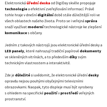
Elektronická
úřední deska
od DigiDay skvěle propojuje
technologie
a efektivní zveřejňování informací. Právě
tohle hraje v dnešní
digitální
době stále důležitější roli ve
všech oblastech našeho života. Proto se i veřejná
správa
snaží využívat
moderní
technologické nástroje ke zlepšení
komunikace
s občany.
Jedním z takových nástrojů jsou elektronické úřední desky a
LED panely
, které nahrazují tradiční papírové
dokumenty
ve skleněných vitrínách, a to především
díky
svým
technickým vlastnostem a interaktivitě.
Zde je
důležité
si uvědomit, že elektronické úřední
desky
opravdu nejsou pouhými obyčejnými televizními
obrazovkami. Naopak, tyto displeje musí být vyrobeny
s ohledem na specifické
použití
v
prostředí
veřejných
prostranství.