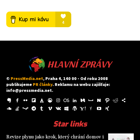
HLAVNÍ ZPRÁVY
©
PressMedia.net
, Praha 4, 140 00 - Od roku 2008
publikujeme
PR články
. Reklamu na webu zajišťuje:
info@pressmedia.net
.
Star links
Revize plynu jako krok, který chrání domov i