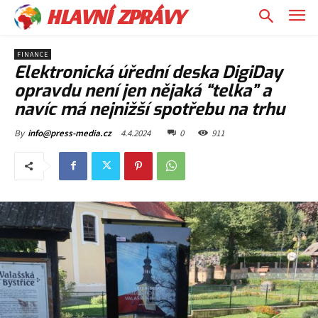
HLAVNÍ ZPRÁVY
FINANCE
Elektronická úřední deska DigiDay
opravdu není jen nějaká “telka” a
navíc má nejnižší spotřebu na trhu
4.4.2024
0
911
By
info@press-media.cz