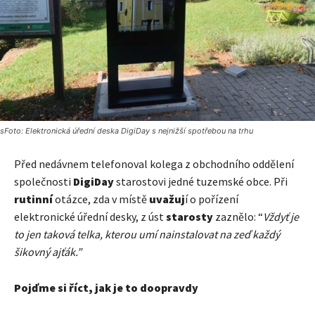
sFoto: Elektronická úřední deska DigiDay s nejnižší spotřebou na trhu
Před nedávnem telefonoval kolega z obchodního oddělení
společnosti
DigiDay
starostovi jedné tuzemské obce. Při
rutinní
otázce, zda v místě
uvažuj
í o pořízení
elektronické úřední desky, z úst
starosty
zaznělo: “
Vždyť je
to jen taková telka, kterou umí nainstalovat na zeď každý
šikovný ajťák.”
Pojďme si říct, jak je to doopravdy