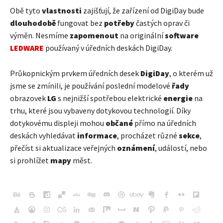
Obě tyto
vlastnosti
zajišťují, že zařízení od DigiDay bude
dlouhodobě
fungovat bez
potřeby
častých oprav či
výměn. Nesmíme
zapomenout
na originální
software
LEDWARE
používaný v úředních deskách DigiDay.
Průkopnickým prvkem úředních desek
DigiDay
, o kterém už
jsme se zmínili, je používání poslední modelové
řady
obrazovek
LG
s nejnižší spotřebou elektrické
energie
na
trhu, které jsou vybaveny dotykovou technologií. Díky
dotykovému displeji mohou
občané
přímo na úředních
deskách vyhledávat
informace
, procházet různé
sekce
,
přečíst si aktualizace veřejných
oznámení
, událostí, nebo
si prohlížet
mapy
měst.