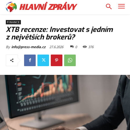
HLAVNÍ ZPRÁVY
FINANCE
XTB recenze: Investovat s jedním
z největších brokerů?
27.6.2026
0
376
By
info@press-media.cz