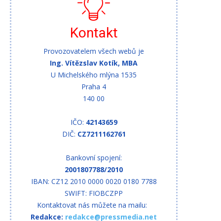
Kontakt
Provozovatelem všech webů je
Ing. Vítězslav Kotík, MBA
U Michelského mlýna 1535
Praha 4
140 00
IČO:
42143659
DIČ:
CZ7211162761
Bankovní spojení:
2001807788/2010
IBAN: CZ12 2010 0000 0020 0180 7788
SWIFT: FIOBCZPP
Kontaktovat nás můžete na mailu:
Redakce:
redakce@pressmedia.net