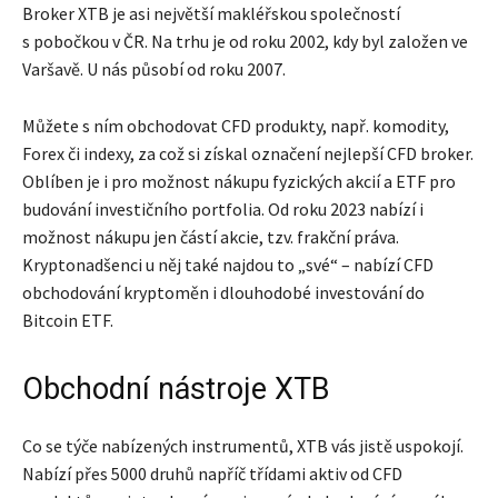
Broker XTB je asi největší makléřskou společností
s pobočkou v ČR. Na trhu je od roku 2002, kdy byl založen ve
Varšavě. U nás působí od roku 2007.
Můžete s ním obchodovat CFD produkty, např. komodity,
Forex či indexy, za což si získal označení nejlepší CFD broker.
Oblíben je i pro možnost nákupu fyzických akcií a ETF pro
budování investičního portfolia. Od roku 2023 nabízí i
možnost nákupu jen částí akcie, tzv. frakční práva.
Kryptonadšenci u něj také najdou to „své“ – nabízí CFD
obchodování kryptoměn i dlouhodobé investování do
Bitcoin ETF.
Obchodní nástroje XTB
Co se týče nabízených instrumentů, XTB vás jistě uspokojí.
Nabízí přes 5000 druhů napříč třídami aktiv od CFD