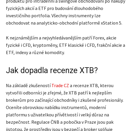
produktů pro intradenní a swingové obchodování po nákupy
fyzických akcií a ETF pro budování dlouhodobého
investičního portfolia. Všechny instrumenty lze
obchodovat na analyticko-obchodní platformě xStation 5.
K nejznámějším a nejvyhledávanějším patří Forex, akcie
fyzické i CFD, kryptoměny, ETF klasické i CFD, frakční akcie a
ETF, indexy a různé komodity.
Jak dopadla recenze XTB?
Na základě zkušeností
Trade CZ
a recenze XTB, kterou
vytvořili odborníci je zřejmé, že XTB patří k nejlepším
brokerům pro začínající obchodníky i zkušené profesionály.
Oceníte obrovskou nabídku instrumentů, moderní
platformu s uživatelkou přívětivostí i velký důraz na
bezpečnost. Regulace ČNB a pobočka v Praze jsou pak
jistotou, že prostředky jsou v bezpečí a broker splňuje