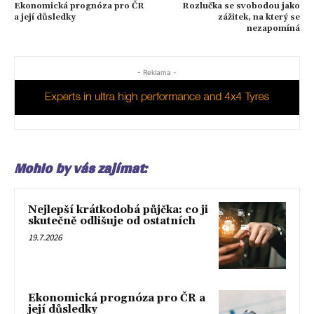
Ekonomická prognóza pro ČR
Rozlučka se svobodou jako
a její důsledky
zážitek, na který se
nezapomíná
- Reklama -
Mohlo by vás zajímat:
Nejlepší krátkodobá půjčka: co ji
skutečně odlišuje od ostatních
19.7.2026
Ekonomická prognóza pro ČR a
její důsledky