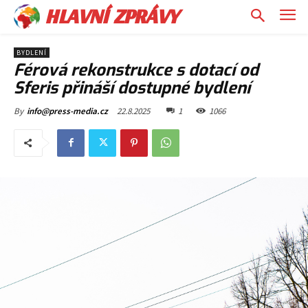
HLAVNÍ ZPRÁVY
BYDLENÍ
Férová rekonstrukce s dotací od
Sferis přináší dostupné bydlení
22.8.2025
1
1066
By
info@press-media.cz