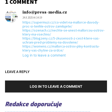
1 COMMENT
info@press-media.cz
24.8.2025 At 14:19
https://supermuzi.cz/co-videt-na-mallorce-duvody-
proc-si-tenhle-ostrov-zamilujete/
https://ozenach.cz/nechte-se-unest-mallorcou-ostrov-
ktery-ma-vsechno/
https://blogzeny.cz/5-zkusenosti-z-cest-ktere-vas-
uchrani-pred-problemy-na-dovolene/
https://womens.cz/mallorca-ostrov-plny-kontrastu-
ktery-vas-chytne-za-srdce/
Log in to leave a comment
LEAVE A REPLY
LOG IN TO LEAVE A COMMENT
Redakce doporučuje