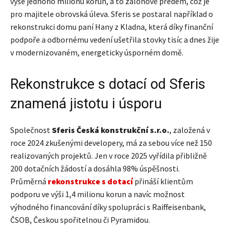
výše jednoho milionu korun, a to zálohově předem, což je
pro majitele obrovská úleva. Sferis se postaral například o
rekonstrukci domu paní Hany z Kladna, která díky finanční
podpoře a odbornému vedení ušetřila stovky tisíc a dnes žije
v modernizovaném, energeticky úsporném domě.
Rekonstrukce s dotací od Sferis
znamená jistotu i úsporu
Společnost
Sferis Česká konstrukční s.r.o.
, založená v
roce 2024 zkušenými developery, má za sebou více než 150
realizovaných projektů. Jen v roce 2025 vyřídila přibližně
200 dotačních žádostí a dosáhla 98% úspěšnosti.
Průměrná
rekonstrukce s dotací
přináší klientům
podporu ve výši 1,4 milionu korun a navíc možnost
výhodného financování díky spolupráci s Raiffeisenbank,
ČSOB, Českou spořitelnou či Pyramidou.