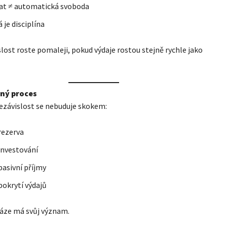
lat ≠ automatická svoboda
 je disciplína
lost roste pomaleji, pokud výdaje rostou stejně rychle jako
pný proces
ezávislost se nebuduje skokem:
 rezerva
 investování
 pasivní příjmy
 pokrytí výdajů
áze má svůj význam.