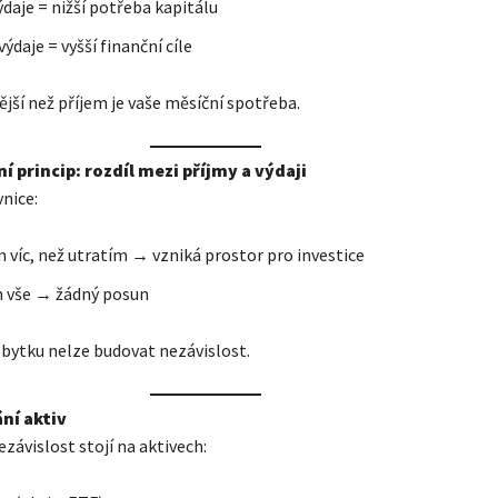
ýdaje = nižší potřeba kapitálu
výdaje = vyšší finanční cíle
ější než příjem je vaše měsíční spotřeba.
ní princip: rozdíl mezi příjmy a výdaji
vnice:
 víc, než utratím → vzniká prostor pro investice
m vše → žádný posun
bytku nelze budovat nezávislost.
ní aktiv
ezávislost stojí na aktivech: