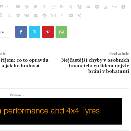
re
icle
Next article
příjem: co to opravdu
Nejčastější chyby v osobních
a jak ho budovat
financích: co lidem nejvíc
brání v bohatnutí
- Reklama -