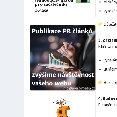
jednoduchý návod
nízké v
pro začátečníky
vysoké 
14.4.2026
Důležit
3. Základ
Klíčová ro
vydělám
utrácí
Bez pře
4. Budová
Finanční n