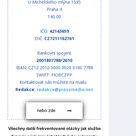
U Michelského mlýna 1535
Praha 4
140 00
IČO:
42143659
DIČ:
CZ7211162761
Bankovní spojení:
2001807788/2010
IBAN: CZ12 2010 0000 0020 0180 7788
SWIFT: FIOBCZPP
Kontaktovat nás můžete na mailu:
Redakce:
redakce@pressmedia.net
nebo zde
Všechny další frekventované otázky jak služba