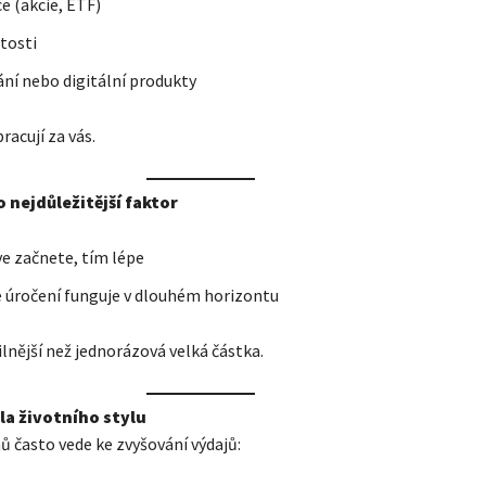
ce (akcie, ETF)
tosti
ní nebo digitální produkty
racují za vás.
o nejdůležitější faktor
ve začnete, tím lépe
 úročení funguje v dlouhém horizontu
ilnější než jednorázová velká částka.
la životního stylu
ů často vede ke zvyšování výdajů: