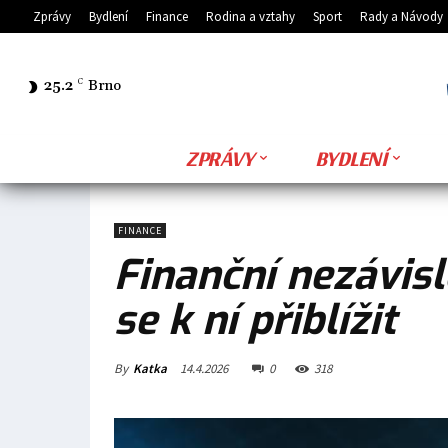
Zprávy
Bydlení
Finance
Rodina a vztahy
Sport
Rady a Návody
25.2
C
Brno
ZPRÁVY
BYDLENÍ
FINANCE
Finanční nezávisl
se k ní přiblížit
By
Katka
14.4.2026
0
318