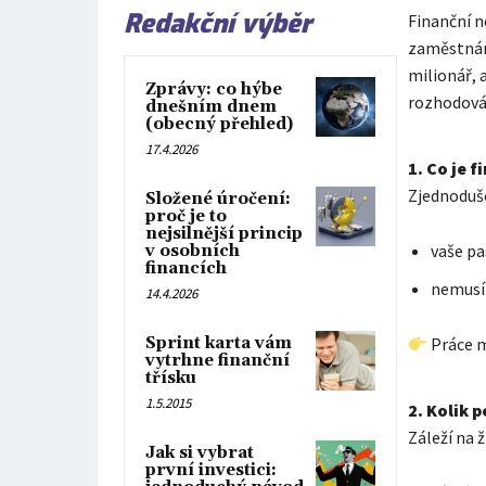
Redakční výběr
Finanční n
zaměstnání
milionář, 
Zprávy: co hýbe
rozhodová
dnešním dnem
(obecný přehled)
17.4.2026
1. Co je 
Zjednoduš
Složené úročení:
proč je to
nejsilnější princip
vaše pa
v osobních
financích
nemusít
14.4.2026
Sprint karta vám
Práce m
vytrhne finanční
třísku
1.5.2015
2. Kolik 
Záleží na 
Jak si vybrat
první investici: