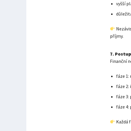
vyšší p
důležitá
Nezávis
příjmy.
7. Postu
Finanční n
fáze 1:
fáze 2:
fáze 3:
fáze 4:
Každá f