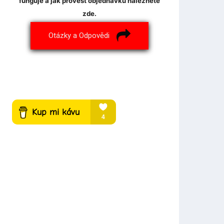
funguje a jak provést objednávku naleznete
zde.
Otázky a Odpovědi