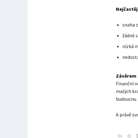
Nejčastěj
snaha o
žádné s
nízká m
nedosta
Závěrem
Finanční n
malých kro
budoucnu.
A právě sv