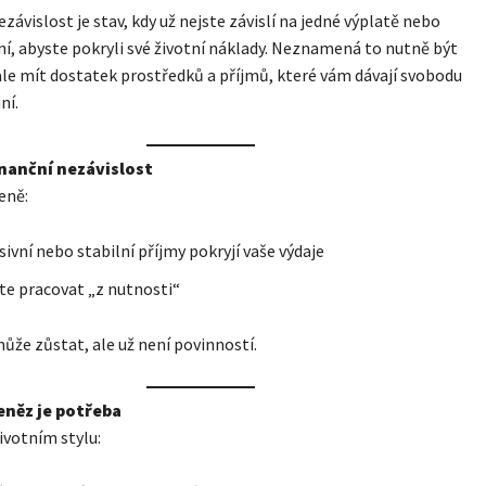
ezávislost je stav, kdy už nejste závislí na jedné výplatě nebo
, abyste pokryli své životní náklady. Neznamená to nutně být
ale mít dostatek prostředků a příjmů, které vám dávají svobodu
ní.
finanční nezávislost
eně:
sivní nebo stabilní příjmy pokryjí vaše výdaje
e pracovat „z nutnosti“
ůže zůstat, ale už není povinností.
peněz je potřeba
životním stylu: