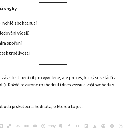
ší chyby
 rychlé zbohatnutí
ledování výdajů
íra spoření
tek trpělivosti
ezávislost není cíl pro vyvolené, ale proces, který se skládá z
ků. Každé rozumné rozhodnutí dnes zvyšuje vaši svobodu v
oboda je skutečná hodnota, o kterou tu jde.