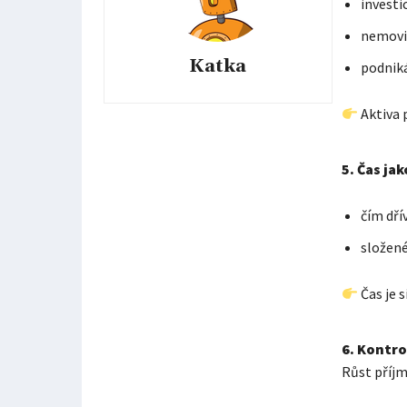
investi
nemovi
Katka
podniká
Aktiva p
5. Čas jak
čím dří
složené
Čas je s
6. Kontro
Růst příjm