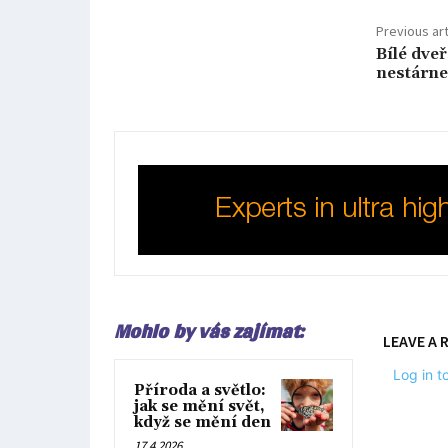
Previous art
Bílé dveř
nestárne
Mohlo by vás zajímat:
LEAVE A 
Log in 
Příroda a světlo:
jak se mění svět,
když se mění den
17.4.2026