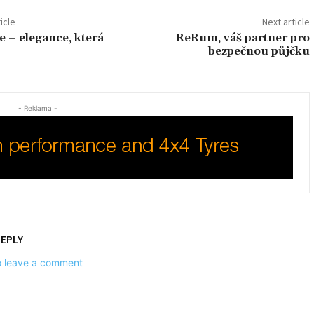
icle
Next article
e – elegance, která
ReRum, váš partner pro
bezpečnou půjčku
- Reklama -
REPLY
to leave a comment