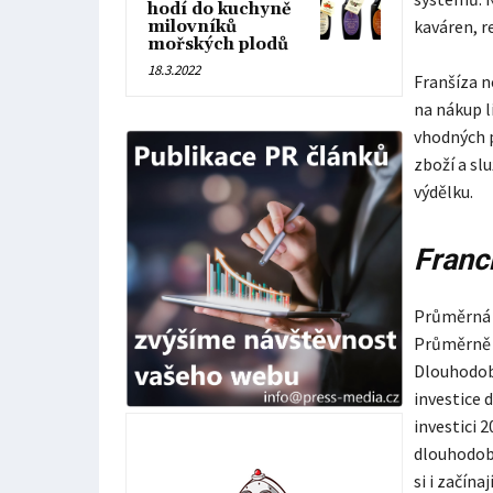
hodí do kuchyně
kaváren, re
milovníků
mořských plodů
18.3.2022
Franšíza n
na nákup l
vhodných p
zboží a sl
výdělku.
Franch
Průměrná d
Průměrně s
Dlouhodobé
investice 
investici 
dlouhodobí
si i začína