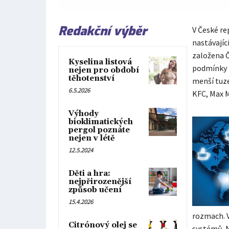
Redakční výběr
V České re
nastávajíc
založena Č
Kyselina listová
podmínky p
nejen pro období
těhotenství
menší tuze
6.5.2026
KFC, Max M
Výhody
bioklimatických
pergol poznáte
nejen v létě
12.5.2024
Děti a hra:
nejpřirozenější
způsob učení
15.4.2026
rozmach. V
Citrónový olej se
systémů. N