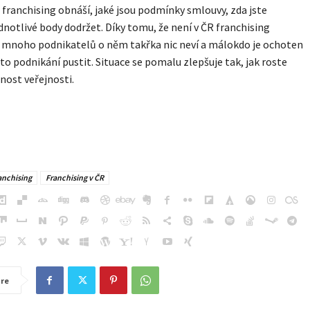
franchising obnáší, jaké jsou podmínky smlouvy, zda jste
dnotlivé body dodržet.
Díky tomu, že není v ČR franchising
 mnoho podnikatelů o něm takřka nic neví a málokdo je ochoten
to podnikání pustit. Situace se pomalu zlepšuje tak, jak roste
ost veřejnosti.
anchising
Franchising v ČR
re