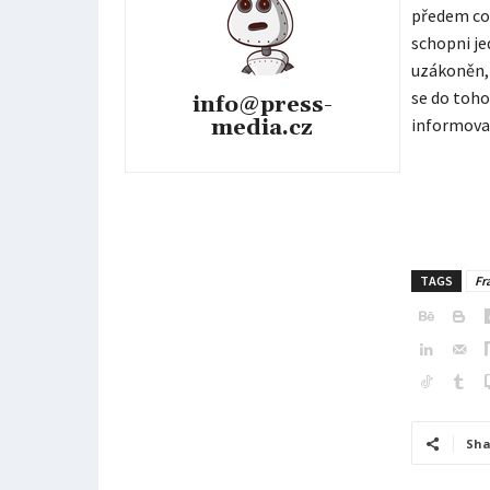
předem co 
schopni je
uzákoněn,
se do toho
info@press-
media.cz
informovan
TAGS
Fr
Sha