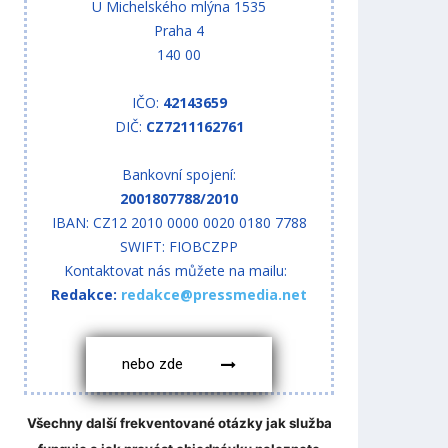
U Michelského mlýna 1535
Praha 4
140 00
IČO:
42143659
DIČ:
CZ7211162761
Bankovní spojení:
2001807788/2010
IBAN: CZ12 2010 0000 0020 0180 7788
SWIFT: FIOBCZPP
Kontaktovat nás můžete na mailu:
Redakce:
redakce@pressmedia.net
nebo zde
Všechny další frekventované otázky jak služba