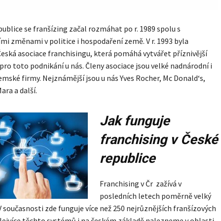
publice se franšízing začal rozmáhat po r. 1989 spolu s
ími změnami v politice i hospodaření země. V r. 1993 byla
eská asociace franchisingu, která pomáhá vytvářet příznivější
ro toto podnikání u nás. Členy asociace jsou velké nadnárodní i
mské firmy. Nejznámější jsou u nás Yves Rocher, Mc Donald‘s,
ara a další.
Jak funguje
franchising v České
republice
Franchising v Čr zažívá v
posledních letech poměrně velký
 současnosti zde funguje více než 250 nejrůznějších franšízových
ejvíce těchto systémů i na českém základě nalezneme v oblasti