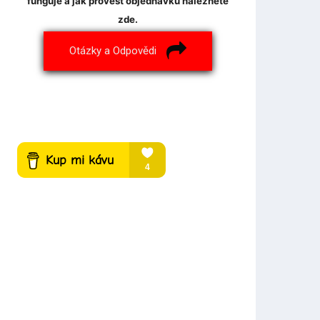
funguje a jak provést objednávku naleznete
zde.
Otázky a Odpovědi