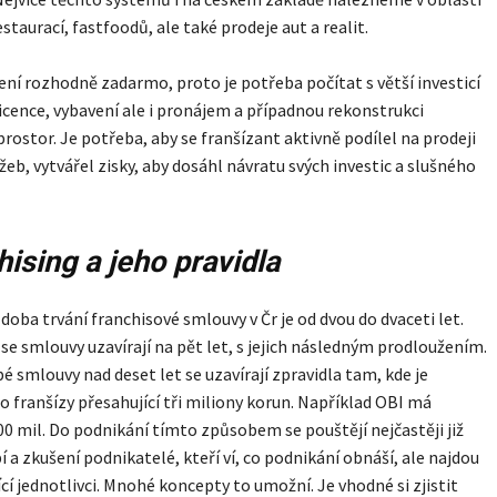
staurací, fastfoodů, ale také prodeje aut a realit.
ení rozhodně zadarmo, proto je potřeba počítat s větší investicí
icence, vybavení ale i pronájem a případnou rekonstrukci
rostor. Je potřeba, aby se franšízant aktivně podílel na prodeji
užeb, vytvářel zisky, aby dosáhl návratu svých investic a slušného
ising a jeho pravidla
oba trvání franchisové smlouvy v Čr je od dvou do dvaceti let.
e smlouvy uzavírají na pět let, s jejich následným prodloužením.
 smlouvy nad deset let se uzavírají zpravidla tam, kde je
do franšízy přesahující tři miliony korun. Například OBI má
200 mil. Do podnikání tímto způsobem se pouštějí nejčastěji již
 a zkušení podnikatelé, kteří ví, co podnikání obnáší, ale najdou
jící jednotlivci. Mnohé koncepty to umožní. Je vhodné si zjistit