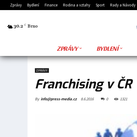
Zprávy
Bydlení
Finance
Rodina a vztahy
Sport
Rady a Návody
30.2
C
Brno
ZPRÁVY
BYDLENÍ
ZPRÁVY
Franchising v ČR
By
info@press-media.cz
8.6.2016
0
1321