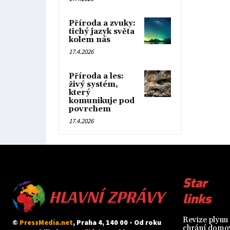
Příroda a zvuky:
tichý jazyk světa
kolem nás
17.4.2026
Příroda a les:
živý systém,
který
komunikuje pod
povrchem
17.4.2026
HLAVNÍ ZPRÁVY
Star
links
Revize plynu 
©
PressMedia.net
, Praha 4, 140 00 - Od roku
chrání domov