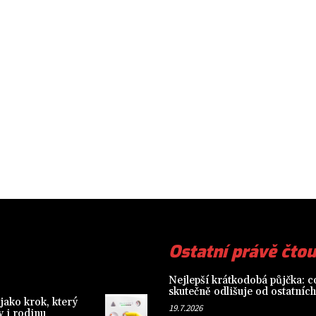
Ostatní právě čtou
Nejlepší krátkodobá půjčka: co
skutečně odlišuje od ostatních
jako krok, který
19.7.2026
 i rodinu