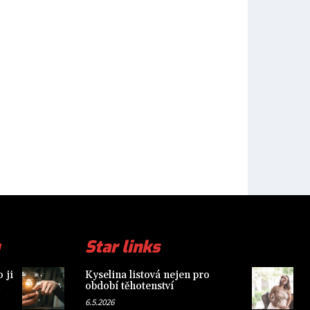
Star links
 ji
Kyselina listová nejen pro
období těhotenství
6.5.2026