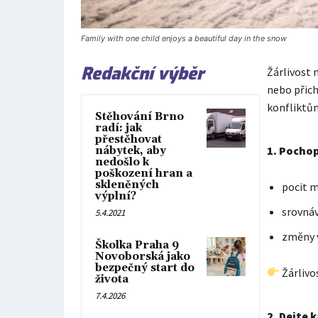
Family with one child enjoys a beautiful day in the snow
Redakční výběr
Žárlivost 
nebo přich
konfliktům
Stěhování Brno
radí: jak
přestěhovat
1. Pochop
nábytek, aby
nedošlo k
poškození hran a
skleněných
pocit 
výplní?
srovná
5.4.2021
změny 
Školka Praha 9
Novoborská jako
bezpečný start do
Žárlivos
života
7.4.2026
2. Dejte 