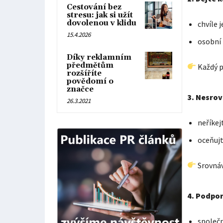
Cestování bez
stresu: jak si užít
dovolenou v klidu
chvíle 
15.4.2026
osobní
Díky reklamním
předmětům
Každý po
rozšíříte
povědomí o
značce
3. Nesro
26.3.2021
neříkej
oceňujt
Srovnává
4. Podpor
společn