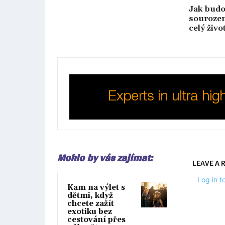
Jak budo
sourozen
celý živo
Mohlo by vás zajímat:
LEAVE A 
Log in 
Kam na výlet s
dětmi, když
chcete zažít
exotiku bez
cestování přes