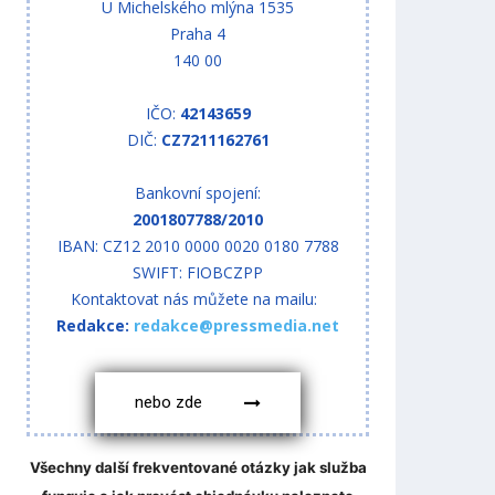
U Michelského mlýna 1535
Praha 4
140 00
IČO:
42143659
DIČ:
CZ7211162761
Bankovní spojení:
2001807788/2010
IBAN: CZ12 2010 0000 0020 0180 7788
SWIFT: FIOBCZPP
Kontaktovat nás můžete na mailu:
Redakce:
redakce@pressmedia.net
nebo zde
Všechny další frekventované otázky jak služba