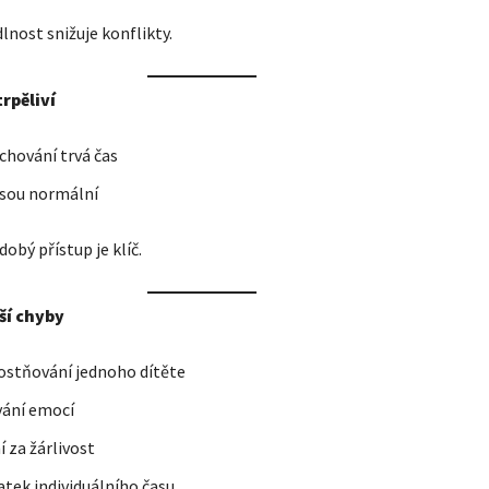
lnost snižuje konflikty.
trpěliví
hování trvá čas
jsou normální
obý přístup je klíč.
ší chyby
ostňování jednoho dítěte
vání emocí
í za žárlivost
tek individuálního času