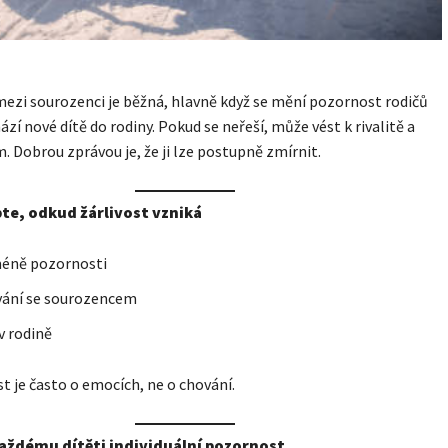
mezi sourozenci je běžná, hlavně když se mění pozornost rodičů
ází nové dítě do rodiny. Pokud se neřeší, může vést k rivalitě a
. Dobrou zprávou je, že ji lze postupně zmírnit.
te, odkud žárlivost vzniká
méně pozornosti
vání se sourozencem
v rodině
t je často o emocích, ne o chování.
každému dítěti individuální pozornost