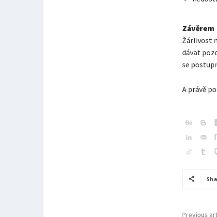
Závěrem
Žárlivost 
dávat pozo
se postupn
A právě poc
Sha
Previous art