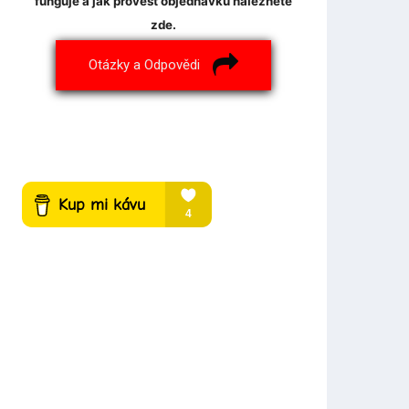
funguje a jak provést objednávku naleznete
zde.
Otázky a Odpovědi