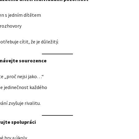
jen s jedním dítětem
 rozhovory
třebuje cítit, že je důležitý.
vnávejte sourozence
te „proč nejsi jako…“
e jedinečnost každého
ní zvyšuje rivalitu.
ujte spolupráci
é hry a úkoly