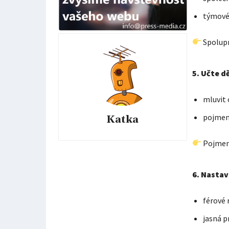
týmové 
Spolupr
5. Učte d
mluvit 
pojmen
Katka
Pojmeno
6. Nastav
férové 
jasná p