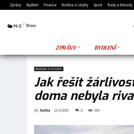
Zprávy
Bydlení
Finance
Rodina a vztahy
Sport
Rady a Návody
19.5
C
Brno
ZPRÁVY
BYDLENÍ
RODINA A VZTAHY
Jak řešit žárlivo
doma nebyla riva
By
Katka
15.4.2026
0
304