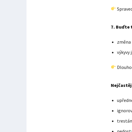
Spraved
7. Buďte 
změna c
výkyvy 
Dlouhod
Nejčastěj
upředn
ignoro
trestán
nedosta