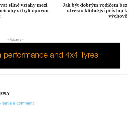
vat silné vztahy mezi
Jak být dobrým rodičem bez
ci: aby si byli oporou
stresu: klidnější přístup k
t
výchově
- Reklama -
REPLY
to leave a comment