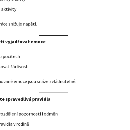
aktivity
áce snižuje napětí.
ěti vyjadřovat emoce
o pocitech
ovat žárlivost
vané emoce jsou snáze zvládnutelné.
te spravedlivá pravidla
rozdělení pozornosti i odměn
ravidla v rodině