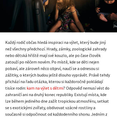
Každý rodič občas hledá inspiraci na výlet, který bude jiný
než všechny předchozí. Hrady, zámky, zoologické zahrady
nebo dětská hřiště mají své kouzlo, ale po čase člověk
zatouží po něčem novém. Po místě, kde se děti nejen
pobaví, ale zároveň něco objeví, naučí se a odnesou si
zážitky, o kterých budou ještě dlouho vyprávět. Právě tehdy
přichází na řadu otázka, kterou si každoročně pokládají
tisíce rodin:
kam na výlet s dětmi
? Odpověď nemusí vést do
zahraničí ani na druhý konec republiky. Existují místa, kde
lze během jediného dne zažít tropickou atmosféru, setkat
se s exotickými zvířaty, obdivovat vzácné rostliny a
současně si odpočinout od každodenního shonu. Jedním z