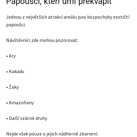
Papoušci, kteří umí překvapit
Jednou z největších atrakcí areálu jsou bezpochyby exotičtí
papoušci.
Návštěvníci zde mohou pozorovat:
• Ary
• Kakadu
• Žaky
• Amazoňany
• Další vzácné druhy
Nejde však pouze o jejich nádherné zbarvení.