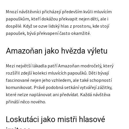
Mnozí návštěvníci přicházejí především kvůli mluvícím
papouškům, kteří dokážou překvapit nejen děti, ale i
dospělé. Když se ozve lidský hlas z prostoru, kde stojí
papoušek, bývá překvapení často okamžité.
Amazoňan jako hvězda výletu
Mezi největší lákadla patří Amazoňan modročelý, který
rozšířil zdejší kolekci mluvících papoušků. Děti bývají
fascinované nejen jeho vzhledem, ale také schopností
komunikovat. Právě podobná setkání vytvářejí zážitky,
které nelze naplánovat ani předvídat. Každá návštěva
přináší něco nového.
Loskutáci jako mistři hlasové