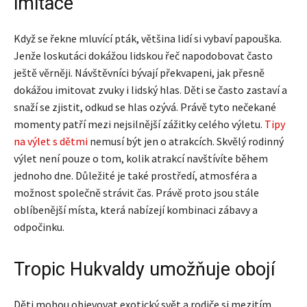
imitace
Když se řekne mluvící pták, většina lidí si vybaví papouška.
Jenže loskutáci dokážou lidskou řeč napodobovat často
ještě věrněji. Návštěvníci bývají překvapeni, jak přesně
dokážou imitovat zvuky i lidský hlas. Děti se často zastaví a
snaží se zjistit, odkud se hlas ozývá. Právě tyto nečekané
momenty patří mezi nejsilnější zážitky celého výletu.
Tipy
na výlet s dětmi
nemusí být jen o atrakcích. Skvělý rodinný
výlet není pouze o tom, kolik atrakcí navštívíte během
jednoho dne. Důležité je také prostředí, atmosféra a
možnost společně strávit čas. Právě proto jsou stále
oblíbenější místa, která nabízejí kombinaci zábavy a
odpočinku.
Tropic Hukvaldy umožňuje obojí
Děti mohou objevovat exotický svět a rodiče si mezitím