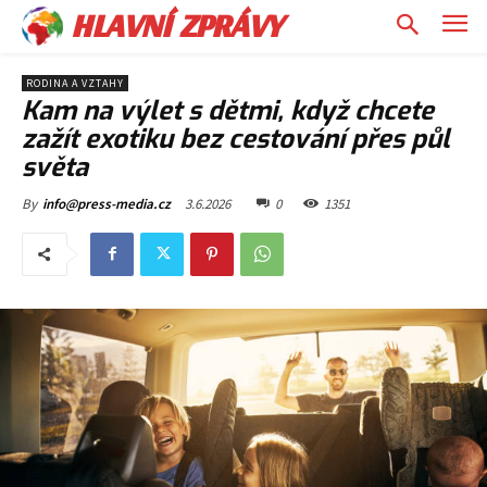
HLAVNÍ ZPRÁVY
RODINA A VZTAHY
Kam na výlet s dětmi, když chcete
zažít exotiku bez cestování přes půl
světa
3.6.2026
0
1351
By
info@press-media.cz