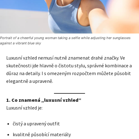
Portrait of a cheerful young woman taking a selfie while adjusting her sunglasses
against a vibrant blue sky
Luxusní vzhled nemusí nutně znamenat drahé značky. Ve
skutečnosti jde hlavně o čistotu stylu, správné kombinace a
důraz na detaily. I s omezeným rozpočtem můžete působit
elegantně a upraveně.
1. Co znamená „luxusní vzhled“
Luxusní vzhled je:
čistý a upravený outfit
kvalitně působící materiály