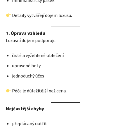
minimalistický pásek
Detaily vytvářejí dojem luxusu.
7. Úprava vzhledu
Luxusní dojem podporuje:
čisté a vyžehlené oblečení
upravené boty
jednoduchý účes
Péče je důležitější než cena.
Nejčastější chyby
přeplácaný outfit