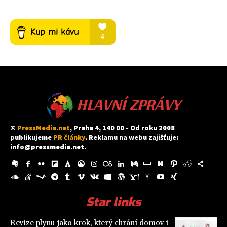
HLAVNÍ ZPRÁVY
©
PressMedia.net
, Praha 4, 140 00 - Od roku 2008
publikujeme
PR články
. Reklamu na webu zajišťuje:
info@pressmedia.net
.
Star links
Revize plynu jako krok, který chrání domov i