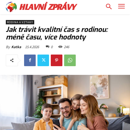
HLAVNÍ ZPRÁVY
RODINA A VZTAHY
Jak trávit kvalitní čas s rodinou:
méně času, více hodnoty
15.4.2026
0
246
By
Katka