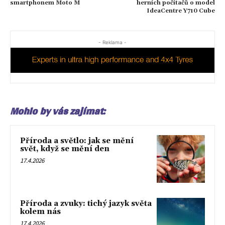
smartphonem Moto M
herních počítačů o model
IdeaCentre Y710 Cube
- Reklama -
Mohlo by vás zajímat:
Příroda a světlo: jak se mění
svět, když se mění den
17.4.2026
Příroda a zvuky: tichý jazyk světa
kolem nás
17.4.2026