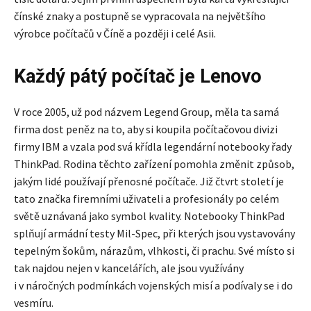
čínské znaky a postupně se vypracovala na největšího
výrobce počítačů v Číně a později i celé Asii.
Každý pátý počítač je Lenovo
V roce 2005, už pod názvem Legend Group, měla ta samá
firma dost peněz na to, aby si koupila počítačovou divizi
firmy IBM a vzala pod svá křídla legendární notebooky řady
ThinkPad. Rodina těchto zařízení pomohla změnit způsob,
jakým lidé používají přenosné počítače. Již čtvrt století je
tato značka firemními uživateli a profesionály po celém
světě uznávaná jako symbol kvality. Notebooky ThinkPad
splňují armádní testy Mil-Spec, při kterých jsou vystavovány
tepelným šokům, nárazům, vlhkosti, či prachu. Své místo si
tak najdou nejen v kancelářích, ale jsou využívány
i v náročných podmínkách vojenských misí a podívaly se i do
vesmíru.