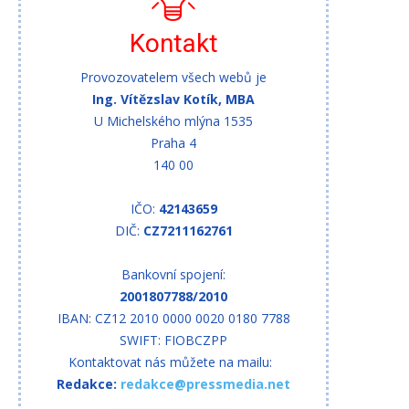
Kontakt
Provozovatelem všech webů je
Ing. Vítězslav Kotík, MBA
U Michelského mlýna 1535
Praha 4
140 00
IČO:
42143659
DIČ:
CZ7211162761
Bankovní spojení:
2001807788/2010
IBAN: CZ12 2010 0000 0020 0180 7788
SWIFT: FIOBCZPP
Kontaktovat nás můžete na mailu:
Redakce:
redakce@pressmedia.net