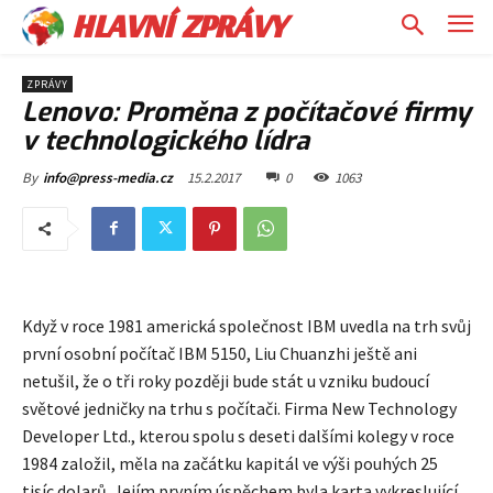
HLAVNÍ ZPRÁVY
ZPRÁVY
Lenovo: Proměna z počítačové firmy
v technologického lídra
15.2.2017
0
1063
By
info@press-media.cz
Když v roce 1981 americká společnost IBM uvedla na trh svůj
první osobní počítač IBM 5150, Liu Chuanzhi ještě ani
netušil, že o tři roky později bude stát u vzniku budoucí
světové jedničky na trhu s počítači. Firma New Technology
Developer Ltd., kterou spolu s deseti dalšími kolegy v roce
1984 založil, měla na začátku kapitál ve výši pouhých 25
tisíc dolarů. Jejím prvním úspěchem byla karta vykreslující