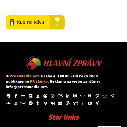
HLAVNÍ ZPRÁVY
©
PressMedia.net
, Praha 4, 140 00 - Od roku 2008
publikujeme
PR články
. Reklamu na webu zajišťuje:
info@pressmedia.net
.
Star links