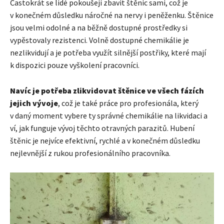
Častokrát se lidé pokoušejí zbavit štěnic sami, což je
v konečném důsledku náročné na nervy i peněženku. Štěnice
jsou velmi odolné a na běžně dostupné prostředky si
vypěstovaly rezistenci. Volně dostupné chemikálie je
nezlikvidují a je potřeba využít silnější postřiky, které mají
k dispozici pouze vyškolení pracovníci.
Navíc je potřeba zlikvidovat štěnice ve všech fázích
jejich vývoje
, což je také práce pro profesionála, který
v daný moment vybere ty správné chemikálie na likvidaci a
ví, jak funguje vývoj těchto otravných parazitů. Hubení
štěnic je nejvíce efektivní, rychlé a v konečném důsledku
nejlevnější z rukou profesionálního pracovníka.