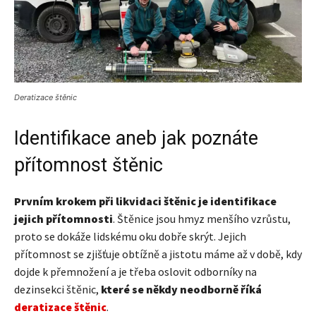
Deratizace štěnic
Identifikace aneb jak poznáte
přítomnost štěnic
Prvním krokem při likvidaci štěnic je identifikace
jejich přítomnosti
. Štěnice jsou hmyz menšího vzrůstu,
proto se dokáže lidskému oku dobře skrýt. Jejich
přítomnost se zjišťuje obtížně a jistotu máme až v době, kdy
dojde k přemnožení a je třeba oslovit odborníky na
dezinsekci štěnic,
které se někdy neodborně říká
deratizace štěnic
.