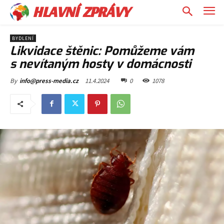
HLAVNÍ ZPRÁVY
BYDLENÍ
Likvidace štěnic: Pomůžeme vám
s nevítaným hosty v domácnosti
11.4.2024
0
1078
By
info@press-media.cz