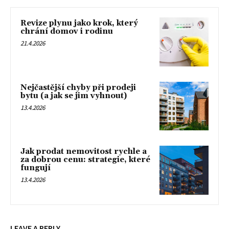
Revize plynu jako krok, který
chrání domov i rodinu
21.4.2026
Nejčastější chyby při prodeji
bytu (a jak se jim vyhnout)
13.4.2026
Jak prodat nemovitost rychle a
za dobrou cenu: strategie, které
fungují
13.4.2026
LEAVE A REPLY