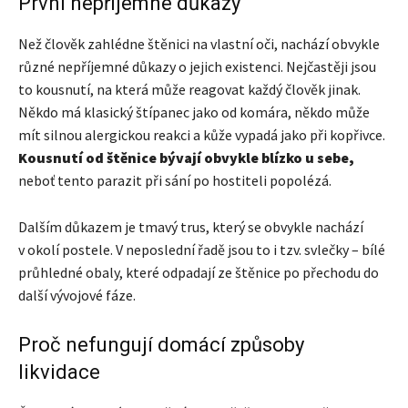
První nepříjemné důkazy
Než člověk zahlédne štěnici na vlastní oči, nachází obvykle
různé nepříjemné důkazy o jejich existenci. Nejčastěji jsou
to kousnutí, na která může reagovat každý člověk jinak.
Někdo má klasický štípanec jako od komára, někdo může
mít silnou alergickou reakci a kůže vypadá jako při kopřivce.
Kousnutí od štěnice bývají obvykle blízko u sebe,
neboť tento parazit při sání po hostiteli popolézá.
Dalším důkazem je tmavý trus, který se obvykle nachází
v okolí postele. V neposlední řadě jsou to i tzv. svlečky – bílé
průhledné obaly, které odpadají ze štěnice po přechodu do
další vývojové fáze.
Proč nefungují domácí způsoby
likvidace