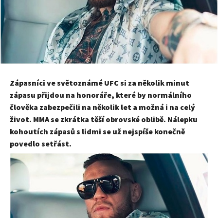
Zápasníci ve světoznámé UFC si za několik minut
zápasu přijdou na honoráře, které by normálního
člověka zabezpečili na několik let a možná i na celý
život. MMA se zkrátka těší obrovské oblibě. Nálepku
kohoutích zápasů s lidmi se už nejspíše konečně
povedlo setřást.