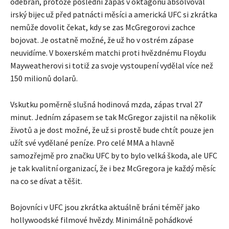
odebrán, protože poslední zápas v oktagonu absolvoval
irský bijec už před patnácti měsíci a americká UFC si zkrátka
nemůže dovolit čekat, kdy se zas McGregorovi zachce
bojovat. Je ostatně možné, že už ho v ostrém zápase
neuvidíme. V boxerském matchi proti hvězdnému Floydu
Mayweatherovi si totiž za svoje vystoupení vydělal více než
150 milionů dolarů.
Vskutku poměrně slušná hodinová mzda, zápas trval 27
minut.
Jedním zápasem se tak McGregor zajistil na několik
životů
a je dost možné, že už si prostě bude chtít pouze jen
užít své vydělané peníze. Pro celé MMA a hlavně
samozřejmě pro značku UFC by to bylo velká škoda, ale UFC
je tak kvalitní organizací, že i bez McGregora je každý měsíc
na co se dívat a těšit.
Bojovníci v UFC jsou zkrátka aktuálně bráni téměř jako
hollywoodské filmové hvězdy. Minimálně pohádkové