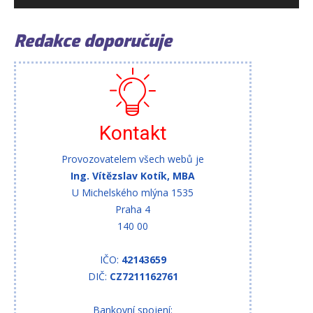
Redakce doporučuje
Kontakt
Provozovatelem všech webů je
Ing. Vítězslav Kotík, MBA
U Michelského mlýna 1535
Praha 4
140 00
IČO:
42143659
DIČ:
CZ7211162761
Bankovní spojení: