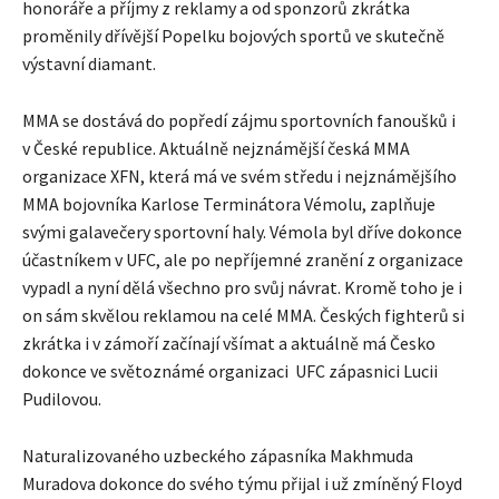
honoráře a příjmy z reklamy a od sponzorů zkrátka
proměnily dřívější Popelku bojových sportů ve skutečně
výstavní diamant.
MMA se dostává do popředí zájmu sportovních fanoušků i
v České republice. Aktuálně
nejznámější česká MMA
organizace XFN
, která má ve svém středu i nejznámějšího
MMA bojovníka Karlose Terminátora Vémolu, zaplňuje
svými galavečery sportovní haly. Vémola byl dříve dokonce
účastníkem v UFC, ale po nepříjemné zranění z organizace
vypadl a nyní dělá všechno pro svůj návrat. Kromě toho je i
on sám skvělou reklamou na celé MMA. Českých fighterů si
zkrátka i v zámoří začínají všímat a aktuálně má Česko
dokonce ve světoznámé organizaci UFC zápasnici Lucii
Pudilovou.
Naturalizovaného uzbeckého zápasníka Makhmuda
Muradova dokonce do svého týmu přijal i už zmíněný Floyd