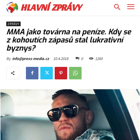
HLAVNÍ ZPRÁVY
ZPRÁVY
MMA jako továrna na peníze. Kdy se
z kohoutích zápasů stal lukrativní
byznys?
10.4.2018
0
1260
By
info@press-media.cz