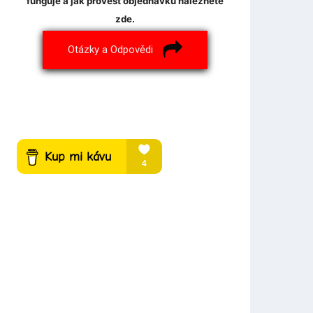
funguje a jak provést objednávku naleznete
zde.
Otázky a Odpovědi