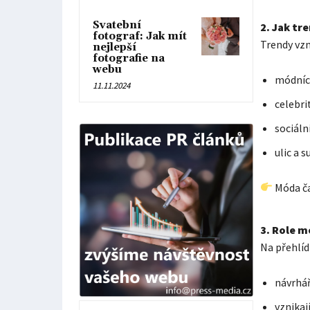
Svatební
2. Jak tr
fotograf: Jak mít
Trendy vzn
nejlepší
fotografie na
webu
módníc
11.11.2024
celebri
sociální
ulic a 
Móda ča
3. Role m
Na přehlíd
návrhář
vznikaj