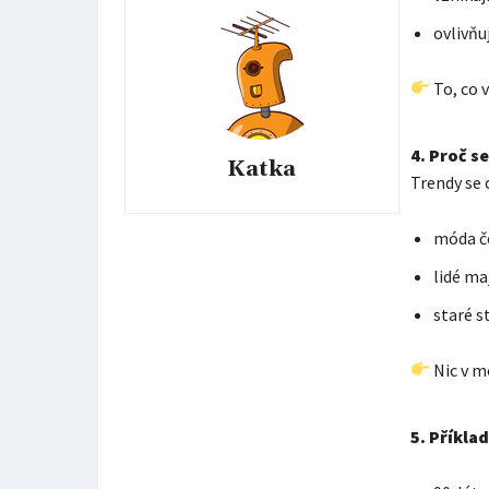
ovlivňu
To, co 
4. Proč s
Katka
Trendy se 
móda č
lidé ma
staré s
Nic v m
5. Příkla