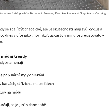
ionable clothing White Turtleneck Sweater, Pearl Necklace and Grey Jeans, Carrying
dy se zdají být chaotické, ale ve skutečnosti mají svůj cyklus a
 co dnes vidíte jako „novinku“, už často v minulosti existovalo v
ě.
u módní trendy
ndy znamenají:
ě populární styly oblékání
 barvách, střizích a materiálech
ltury na módu
rčují, co je „in“ v dané době.