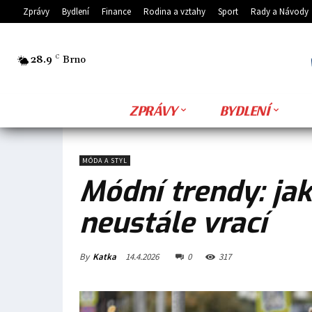
Zprávy
Bydlení
Finance
Rodina a vztahy
Sport
Rady a Návody
28.9
C
Brno
ZPRÁVY
BYDLENÍ
MÓDA A STYL
Módní trendy: jak
neustále vrací
By
Katka
14.4.2026
0
317