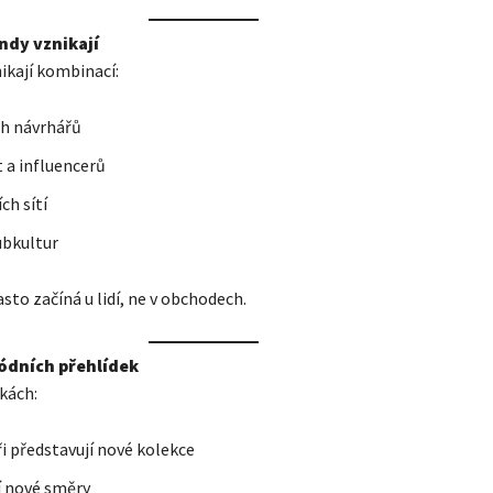
endy vznikají
ikají kombinací:
h návrhářů
t a influencerů
ch sítí
subkultur
sto začíná u lidí, ne v obchodech.
ódních přehlídek
kách:
i představují nové kolekce
í nové směry