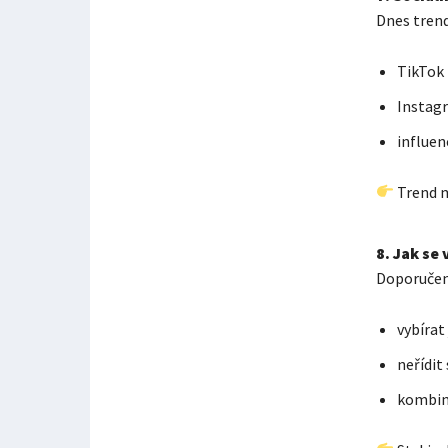
Dnes trend
TikTok
Instag
influen
Trend m
8. Jak se
Doporučen
vybírat
neřídit
kombin