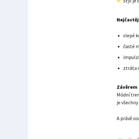
Styl je 
Nejčastěj
slepé k
časté m
impulz
ztráta 
Závěrem
Módní tren
je všechny 
A právě oso