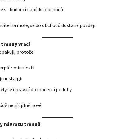
je se budoucí nabídka obchodů
vidíte na mole, se do obchodů dostane později.
e trendy vrací
opakují, protože:
erpá z minulosti
jí nostalgii
tyly se upravují do moderní podoby
ódě není úplně nové.
dy návratu trendů