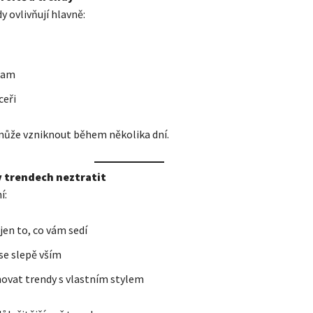
y ovlivňují hlavně:
ram
ceři
ůže vzniknout během několika dní.
 v trendech neztratit
í:
 jen to, co vám sedí
 se slepě vším
ovat trendy s vlastním stylem