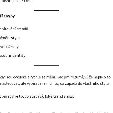
důležitější než trend.
ší chyby
opírování trendů
ěnění stylu
ivní nákupy
osobní identity
dy jsou cyklické a rychle se mění. Kdo jim rozumí, ví, že nejde o to
následovat, ale vybírat si z nich to, co zapadá do vlastního stylu.
bní styl je to, co zůstává, když trend zmizí.