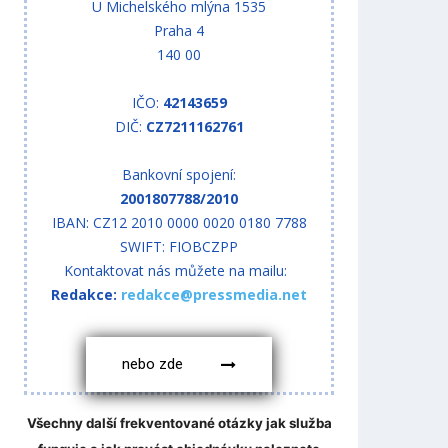
U Michelského mlýna 1535
Praha 4
140 00
IČO:
42143659
DIČ:
CZ7211162761
Bankovní spojení:
2001807788/2010
IBAN: CZ12 2010 0000 0020 0180 7788
SWIFT: FIOBCZPP
Kontaktovat nás můžete na mailu:
Redakce:
redakce@pressmedia.net
nebo zde
Všechny další frekventované otázky jak služba