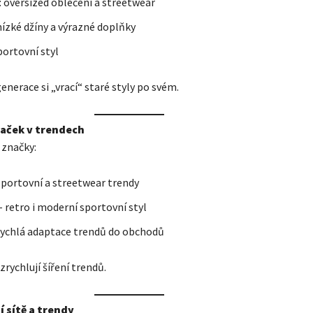
a: oversized oblečení a streetwear
nízké džíny a výrazné doplňky
portovní styl
enerace si „vrací“ staré styly po svém.
naček v trendech
značky:
sportovní a streetwear trendy
– retro i moderní sportovní styl
rychlá adaptace trendů do obchodů
rychlují šíření trendů.
í sítě a trendy