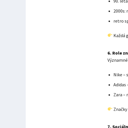
90. lét
2000s: 
retro s
Každá g
6. Role z
Významné 
Nike – 
Adidas 
Zara – 
Značky z
7. Sociáln