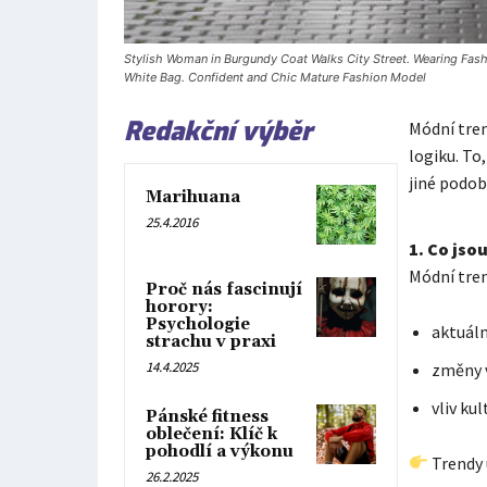
Stylish Woman in Burgundy Coat Walks City Street. Wearing Fash
White Bag. Confident and Chic Mature Fashion Model
Redakční výběr
Módní tren
logiku. To,
jiné podob
Marihuana
25.4.2016
1. Co jso
Módní tre
Proč nás fascinují
horory:
Psychologie
aktuáln
strachu v praxi
14.4.2025
změny v
vliv ku
Pánské fitness
oblečení: Klíč k
pohodlí a výkonu
Trendy u
26.2.2025