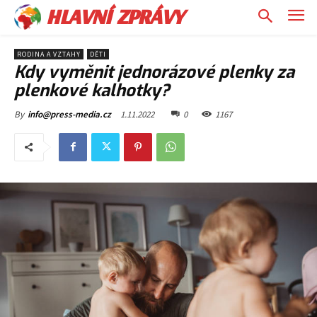
HLAVNÍ ZPRÁVY
RODINA A VZTAHY
DĚTI
Kdy vyměnit jednorázové plenky za
plenkové kalhotky?
1.11.2022
0
1167
By
info@press-media.cz