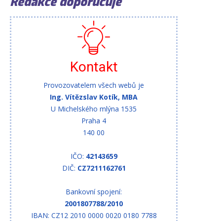
Redakce doporučuje
Kontakt
Provozovatelem všech webů je
Ing. Vítězslav Kotík, MBA
U Michelského mlýna 1535
Praha 4
140 00
IČO:
42143659
DIČ:
CZ7211162761
Bankovní spojení:
2001807788/2010
IBAN: CZ12 2010 0000 0020 0180 7788