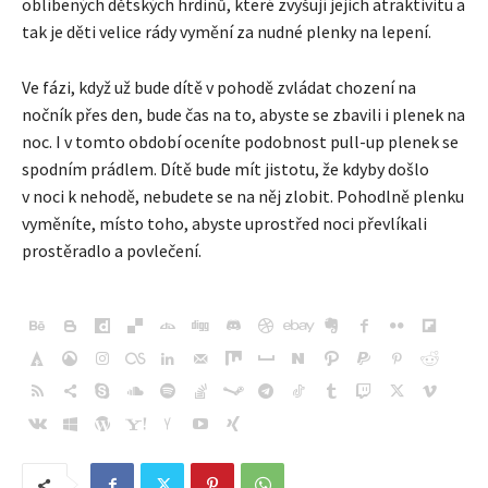
oblíbených dětských hrdinů, které zvyšují jejich atraktivitu a
tak je děti velice rády vymění za nudné plenky na lepení.
Ve fázi, když už bude dítě v pohodě zvládat chození na
nočník přes den, bude čas na to, abyste se zbavili i plenek na
noc. I v tomto období oceníte podobnost pull-up plenek se
spodním prádlem. Dítě bude mít jistotu, že kdyby došlo
v noci k nehodě, nebudete se na něj zlobit. Pohodlně plenku
vyměníte, místo toho, abyste uprostřed noci převlíkali
prostěradlo a povlečení.