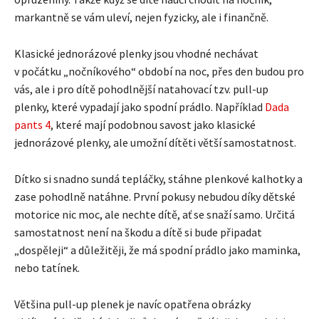
markantně se vám uleví, nejen fyzicky, ale i finančně.
Klasické jednorázové plenky jsou vhodné nechávat
v počátku „nočníkového“ období na noc, přes den budou pro
vás, ale i pro dítě pohodlnější natahovací tzv. pull-up
plenky, které vypadají jako spodní prádlo. Například
Dada
pants 4
, které mají podobnou savost jako klasické
jednorázové plenky, ale umožní dítěti větší samostatnost.
Dítko si snadno sundá tepláčky, stáhne plenkové kalhotky a
zase pohodlně natáhne. První pokusy nebudou díky dětské
motorice nic moc, ale nechte dítě, ať se snaží samo. Určitá
samostatnost není na škodu a dítě si bude připadat
„dospěleji“ a důležitěji, že má spodní prádlo jako maminka,
nebo tatínek.
Většina pull-up plenek je navíc opatřena obrázky