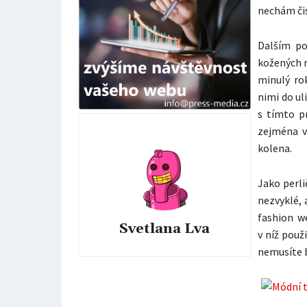
nechám čis
Dalším p
kožených r
minulý ro
nimi do ul
s tímto p
zejména v
kolena.
Jako perl
nezvyklé, 
fashion w
Svetlana Lva
v níž použ
nemusíte b