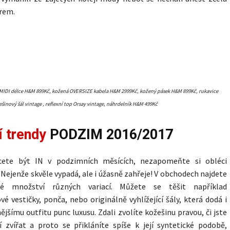
rem.
MIDI délce H&M 899Kč, kožená OVERSIZE kabela H&M 2999Kč, kožený pásek H&M 899Kč, rukavice
šinový šál vintage , reflexní top Orsay vintage, náhrdelník H&M 499Kč
 trendy
PODZIM 2016/2017
cete být IN v podzimních měsících, nezapomeňte si obléci
. Nejenže skvěle vypadá, ale i úžasně zahřeje! V obchodech najdete
né množství různých variací. Můžete se těšit například
vé vestičky, ponča, nebo originálně vyhlížející šály, která dodá i
ějšímu outfitu punc luxusu. Zdali zvolíte kožešinu pravou, či jste
í zvířat a proto se přikláníte spíše k její syntetické podobě,