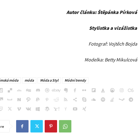
Autor článku: Štěpánka Pírková
Stylistka a vizážistka
Fotograf: Vojtěch Bojda
Modelka: Betty Mikulcová
mská móda
móda
Móda a Styl
Módní trendy
re