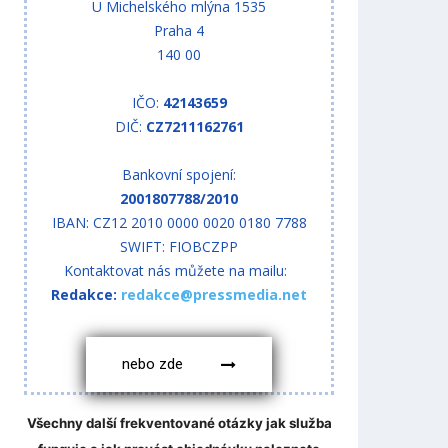
U Michelského mlýna 1535
Praha 4
140 00
IČO:
42143659
DIČ:
CZ7211162761
Bankovní spojení:
2001807788/2010
IBAN: CZ12 2010 0000 0020 0180 7788
SWIFT: FIOBCZPP
Kontaktovat nás můžete na mailu:
Redakce:
redakce@pressmedia.net
nebo zde
Všechny další frekventované otázky jak služba