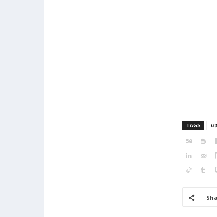
TAGS
Dá
Sha