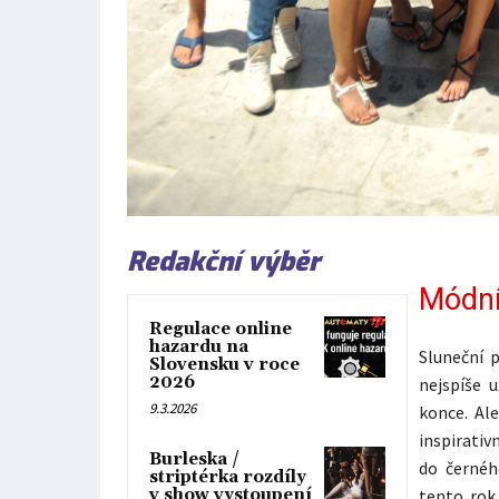
Redakční výběr
Módní
Regulace online
hazardu na
Sluneční p
Slovensku v roce
2026
nejspíše 
9.3.2026
konce. Al
inspirati
Burleska /
do černéh
striptérka rozdíly
v show vystoupení
tento rok