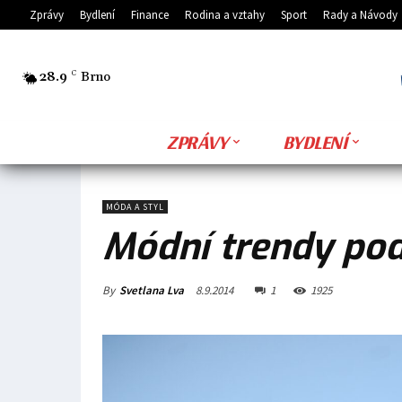
Zprávy
Bydlení
Finance
Rodina a vztahy
Sport
Rady a Návody
28.9
C
Brno
ZPRÁVY
BYDLENÍ
MÓDA A STYL
Módní trendy pod
By
Svetlana Lva
8.9.2014
1
1925