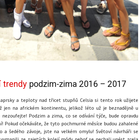
 trendy
podzim-zima 2016 – 2017
aprsky a teploty nad třicet stupňů Celsia si tento rok užijete
už jen na africkém kontinentu, jelikož léto už je beznadějně u
e nezoufejte! Podzim a zima, co se odívání týče, bude opravdu
vní! Pokud očekáváte, že tyto pochmurné měsíce budou zahalené
o a šedého závoje, jste na velkém omylu! Světoví návrháři se
 vymanili ze zajetých kolejí módy neboť se nechali unést zcela