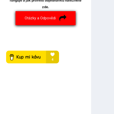
funguje a jak provést objednávku naleznete
zde.
Otázky a Odpovědi