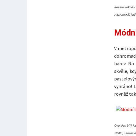
Kožená sukně v 
H&M 899Kč, kože
Módní
V metropo
dohromady
barev. Na
skvěle, kd
pastelový
vyhráno! L
rovněž tak
Oversize bílý 
299Kč, náušnice