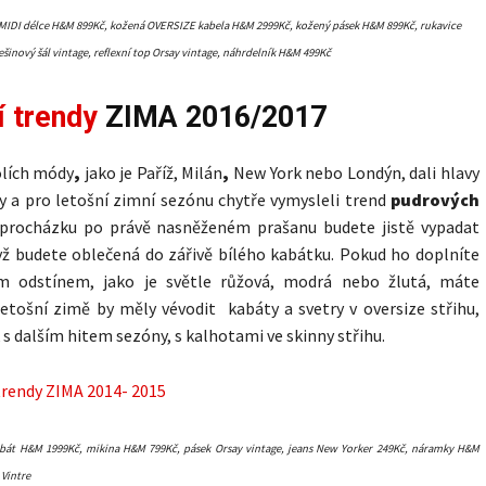
MIDI délce H&M 899Kč, kožená OVERSIZE kabela H&M 2999Kč, kožený pásek H&M 899Kč, rukavice
šinový šál vintage, reflexní top Orsay vintage, náhrdelník H&M 499Kč
 trendy
ZIMA 2016/2017
lích módy
,
jako je Paříž, Milán
,
New York nebo Londýn, dali hlavy
 a pro letošní zimní sezónu chytře vymysleli trend
pudrových
 procházku po právě nasněženém prašanu budete jistě vypadat
yž budete oblečená do zářivě bílého kabátku. Pokud ho doplníte
m odstínem, jako je světle růžová, modrá nebo žlutá, máte
etošní zimě by měly vévodit kabáty a svetry v oversize střihu,
 s dalším hitem sezóny, s kalhotami ve skinny střihu.
kabát H&M 1999Kč, mikina H&M 799Kč, pásek Orsay vintage, jeans New Yorker 249Kč, náramky H&M
 Vintre