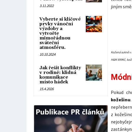
3.11.2022
jiným smě
Vyberte si klíčové
prvky vánoční
výzdoby a
vytvořte
mimořádnou
sváteční
atmosféru.
Kožená sukně v 
10.10.2024
H&M 899Kč, kože
Jak řešit konflikty
v rodině: klidná
Módní
komunikace
místo hádek
15.4.2026
Pokud ch
kožešinu
nepřeber
z kožešino
nejobyčejn
zastánkyn