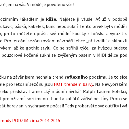
tě jen na vás. V módě je povoleno vše!
odzimním lákadlem je
kůže
. Najdete ji všude! Ať už v podobě
ukavic, pásků, kabelek, bund nebo sukní. Tento prvek byl v módě i
k, proto můžete oprášit své módní kousky z loňska a vyrazit s
ic. Pro letošní sezónu ovšem návrháři lehce „přitvrdili“ a sklouzli
rvkem až ke gothic stylu. Co se střihů týče, za hvězdu budete
 pouzdrové kožené sukni se zvýšeným pasem v MIDI délce pod
ičku na závěr jsem nechala trend
reflexního
podzimu. Je to sice
ale pro letošní sezónu jsou
HOT trendem barvy
. Na Newyorském
eeku představil americký módní návrhář Ralph Lauren kolekci,
il pro oživení sortimentu bund a kabátů zářivé odstíny. Proto se
át barev ani v sychravém počasí! Tedy probarvěte své outfity i vy!