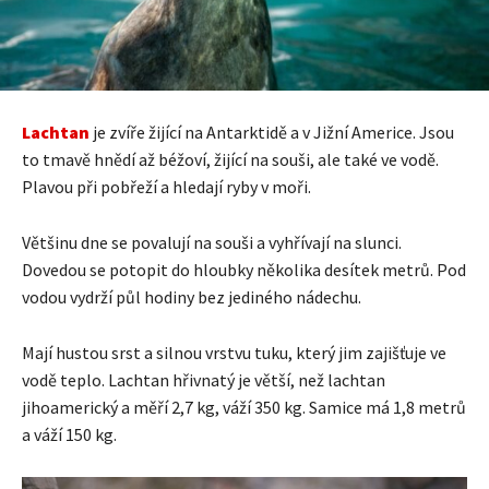
Lachtan
je zvíře žijící na Antarktidě a v Jižní Americe. Jsou
to tmavě hnědí až béžoví, žijící na souši, ale také ve vodě.
Plavou při pobřeží a hledají ryby v moři.
Většinu dne se povalují na souši a vyhřívají na slunci.
Dovedou se potopit do hloubky několika desítek metrů. Pod
vodou vydrží půl hodiny bez jediného nádechu.
Mají hustou srst a silnou vrstvu tuku, který jim zajišťuje ve
vodě teplo. Lachtan hřivnatý je větší, než lachtan
jihoamerický a měří 2,7 kg, váží 350 kg. Samice má 1,8 metrů
a váží 150 kg.