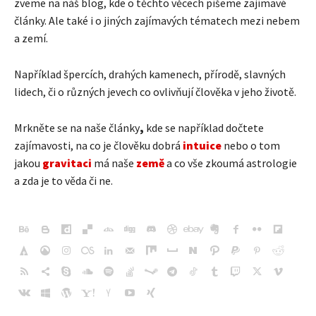
zveme na náš blog, kde o těchto věcech píšeme zajímavé
články. Ale také i o jiných zajímavých tématech mezi nebem
a zemí.
Například špercích, drahých kamenech, přírodě, slavných
lidech, či o různých jevech co ovlivňují člověka v jeho životě.
Mrkněte se na naše články
,
kde se například dočtete
zajímavosti, na co je člověku dobrá
intuice
nebo o tom
jakou
gravitaci
má naše
země
a co vše zkoumá astrologie
a zda je to věda či ne.