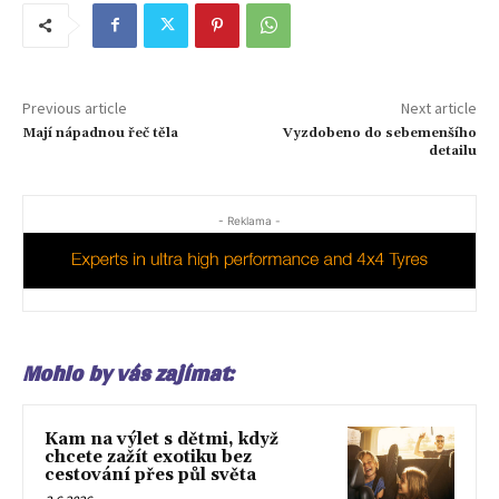
Previous article
Next article
Mají nápadnou řeč těla
Vyzdobeno do sebemenšího
detailu
- Reklama -
Mohlo by vás zajímat:
Kam na výlet s dětmi, když
chcete zažít exotiku bez
cestování přes půl světa