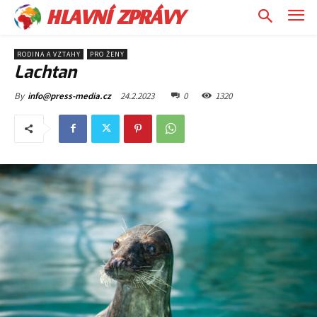
HLAVNÍ ZPRÁVY
RODINA A VZTAHY
PRO ŽENY
Lachtan
24.2.2023
0
1320
By
info@press-media.cz