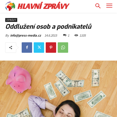
HLAVNÍ ZPRÁVY
ZPRÁVY
Oddlužení osob a podnikatelů
14.6.2015
1
1105
By
info@press-media.cz