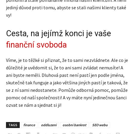
jediný důvod proti tomu, abyste se stali našimi klienty také
vy!
Cesta, na jejímž konci je vaše
finanční svoboda
Víme, je to těžké si přiznat, že to sami nezvládnete. Ale co je
důležité je uvědomit si, že to ani sami zvládat nemusíte! A
ani byste neměli. Dluhová past není pastí jen podle jména,
skutečně tak funguje a jako většina jiných pastí je taková, že
se z ní sami nedostanete. Pomůže odborná pomoc, pomůže
pomoc od naší společnosti! A vy máte nyní jedinečnou šanci
ozvat se nám a sjednat si ji!
TAGS
finance
oddluzeni
osobni bankrot
SEO webu