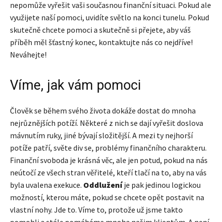
nepomůže vyřešit vaši současnou finanční situaci. Pokud ale
využijete naší pomoci, uvidíte světlo na konci tunelu. Pokud
skutečně chcete pomoci a skutečně si přejete, aby váš
příběh měl šťastný konec, kontaktujte nás co nejdříve!
Neváhejte!
Víme, jak vám pomoci
Člověk se během svého života dokáže dostat do mnoha
nejrůznějších potíží. Některé z nich se dají vyřešit doslova
mávnutím ruky, jiné bývají složitější. A mezi ty nejhorší
potíže patří, světe div se, problémy finančního charakteru.
Finanční svoboda je krásná věc, ale jen potud, pokud na nás
neútočí ze všech stran věřitelé, kteří tlačí na to, aby na vás
byla uvalena exekuce.
Oddlužení
je pak jedinou logickou
možností, kterou máte, pokud se chcete opět postavit na
vlastní nohy. Jde to. Víme to, protože už jsme takto
pomohli a stále pomáháme mnoha našim klientům. A není