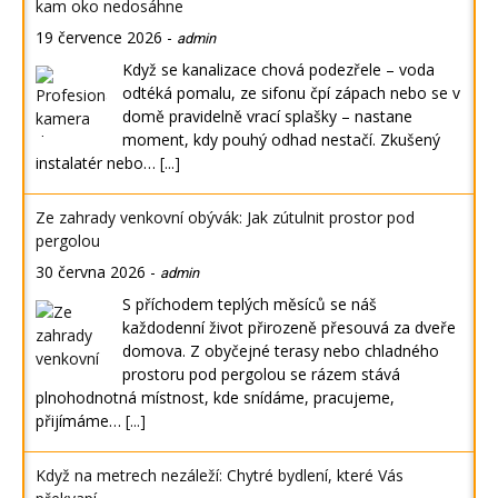
kam oko nedosáhne
19 července 2026
-
admin
Když se kanalizace chová podezřele – voda
odtéká pomalu, ze sifonu čpí zápach nebo se v
domě pravidelně vrací splašky – nastane
moment, kdy pouhý odhad nestačí. Zkušený
instalatér nebo…
[...]
Ze zahrady venkovní obývák: Jak zútulnit prostor pod
pergolou
30 června 2026
-
admin
S příchodem teplých měsíců se náš
každodenní život přirozeně přesouvá za dveře
domova. Z obyčejné terasy nebo chladného
prostoru pod pergolou se rázem stává
plnohodnotná místnost, kde snídáme, pracujeme,
přijímáme…
[...]
Když na metrech nezáleží: Chytré bydlení, které Vás