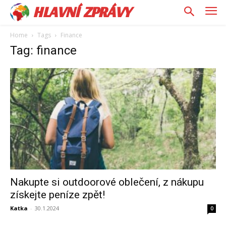
HLAVNÍ ZPRÁVY
Home
Tags
Finance
Tag: finance
Nakupte si outdoorové oblečení, z nákupu
získejte peníze zpět!
Katka
-
30.1.2024
0