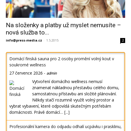
Na složenky a platby už myslet nemusíte –
nová služba to...
info@press-media.cz
-
1.5.2015
2
Domácí finská sauna pro 2 osoby promění volný kout v
soukromé wellness
27 července 2026
-
admin
Vytvoření domácího wellness nemusí
znamenat nákladnou přestavbu celého domu,
samostatnou přístavbu ani složité plánování.
Někdy stačí rozumně využít volný prostor a
vybrat vybavení, které odpovídá skutečným potřebám
domácnosti. Právě domácí…
[...]
Profesionální kamera do odpadu odhalí ucpávku i prasklinu,