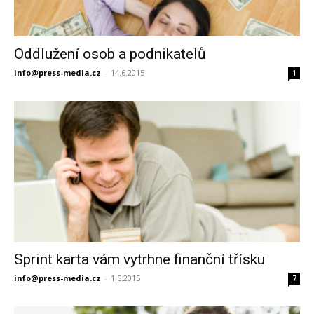
Oddlužení osob a podnikatelů
info@press-media.cz
-
14.6.2015
1
Sprint karta vám vytrhne finanční třísku
info@press-media.cz
-
1.5.2015
7