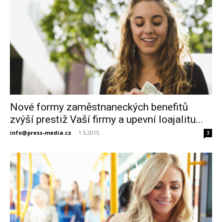
Nové formy zaměstnaneckých benefitů
zvýší prestiž Vaší firmy a upevní loajalitu...
info@press-media.cz
-
1.5.2015
3