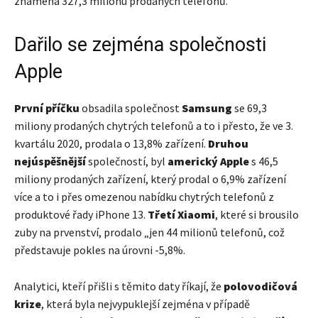
znamená 327,3 milionu prodaných telefonů.
Dařilo se zejména společnosti
Apple
První příčku
obsadila společnost
Samsung
se 69,3
miliony prodaných chytrých telefonů a to i přesto, že ve 3.
kvartálu 2020, prodala o 13,8% zařízení.
Druhou
nejúspěšnější
společností, byl
americký Apple
s 46,5
miliony prodaných zařízení, který prodal o 6,9% zařízení
více a to i přes omezenou nabídku chytrých telefonů z
produktové řady iPhone 13.
Třetí Xiaomi
, které si brousilo
zuby na prvenství, prodalo „jen 44 milionů telefonů, což
představuje pokles na úrovni -5,8%.
Analytici, kteří přišli s těmito daty říkají, že
polovodičová
krize
, která byla nejvypuklejší zejména v případě