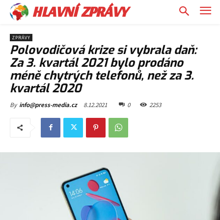
HLAVNÍ ZPRÁVY
ZPRÁVY
Polovodičová krize si vybrala daň:
Za 3. kvartál 2021 bylo prodáno
méně chytrých telefonů, než za 3.
kvartál 2020
8.12.2021
0
2253
By
info@press-media.cz