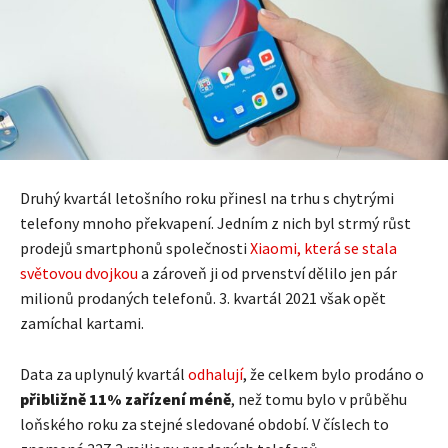
Druhý kvartál letošního roku přinesl na trhu s chytrými
telefony mnoho překvapení. Jedním z nich byl strmý růst
prodejů smartphonů společnosti
Xiaomi, která se stala
světovou dvojkou
a zároveň ji od prvenství dělilo jen pár
milionů prodaných telefonů. 3. kvartál 2021 však opět
zamíchal kartami.
Data za uplynulý kvartál
odhalují
, že celkem bylo prodáno o
přibližně 11% zařízení méně
, než tomu bylo v průběhu
loňského roku za stejné sledované období. V číslech to