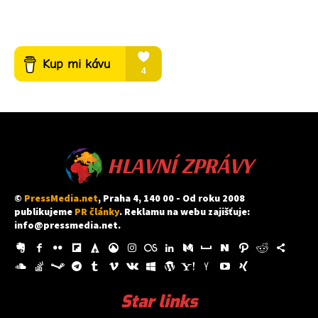
HLAVNÍ ZPRÁVY
©
PressMedia.net
, Praha 4, 140 00 - Od roku 2008
publikujeme
PR články
. Reklamu na webu zajišťuje:
info@pressmedia.net
.
Star links