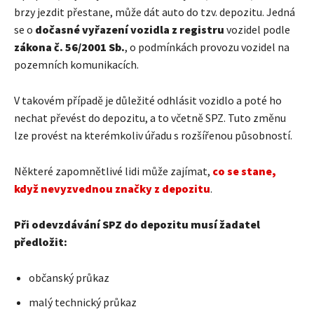
brzy jezdit přestane, může dát auto do tzv. depozitu. Jedná
se o
dočasné vyřazení vozidla z registru
vozidel podle
zákona č. 56/2001 Sb.
, o podmínkách provozu vozidel na
pozemních komunikacích.
V takovém případě je důležité odhlásit vozidlo a poté ho
nechat převést do depozitu, a to včetně SPZ. Tuto změnu
lze provést na kterémkoliv úřadu s rozšířenou působností.
Některé zapomnětlivé lidi může zajímat,
co se stane,
když nevyzvednou značky z depozitu
.
Při odevzdávání SPZ do depozitu musí žadatel
předložit:
občanský průkaz
malý technický průkaz