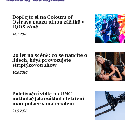
Dopřejte si na Colours of
Ostrava pauzu plnou zážitků v
IQOS zóně
14.7.2026
20 let na scéně: co se naučíte o
lidech, když provozujete
striptýzovou show
16.6.2026
Paletizační vidle na UNC
nakladač jako základ efektivní
manipulace s materiálem
21.5.2026