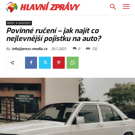
HLAVNÍ ZPRÁVY
RADY A NÁVODY
Povinné ručení – jak najít co
nejlevnější pojistku na auto?
29.7.2023
0
732
By
info@press-media.cz