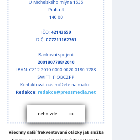
U Michelského mlýna 1535
Praha 4
140 00
IČO:
42143659
DIČ:
CZ7211162761
Bankovní spojení:
2001807788/2010
IBAN: CZ12 2010 0000 0020 0180 7788
SWIFT: FIOBCZPP
Kontaktovat nás můžete na mailu:
Redakce:
redakce@pressmedia.net
nebo zde
Všechny další frekventované otázky jak služba