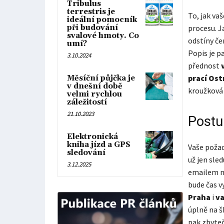
Tribulus
terrestris je
To, jak va
ideální pomocník
při budování
procesu. J
svalové hmoty. Co
odstíny če
umí?
Popis je p
3.10.2024
přednost
prací Ost
Měsíční půjčka je
v dnešní době
kroužková
velmi rychlou
záležitostí
21.10.2023
Postu
Elektronická
kniha jízd a GPS
Vaše požad
sledování
už jen sled
3.12.2025
emailem ne
bude čas v
Praha
i
va
úplně na š
pak zbyteč