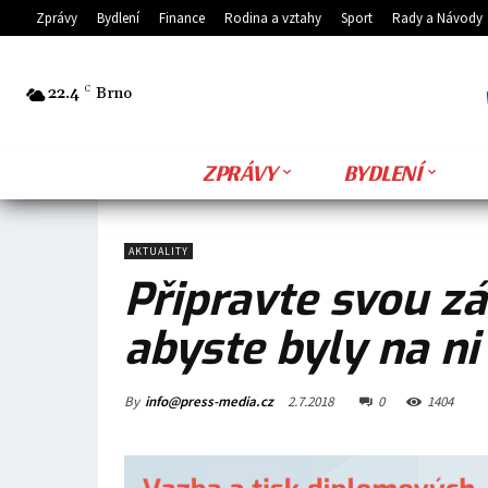
Zprávy
Bydlení
Finance
Rodina a vztahy
Sport
Rady a Návody
22.4
C
Brno
ZPRÁVY
BYDLENÍ
AKTUALITY
Připravte svou zá
abyste byly na ni 
By
info@press-media.cz
2.7.2018
0
1404