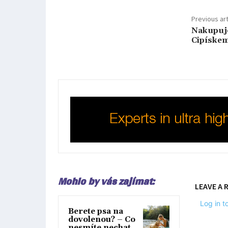
Previous art
Nakupuje
Cipíske
Mohlo by vás zajímat:
LEAVE A 
Log in 
Berete psa na
dovolenou? – Co
nesmíte nechat