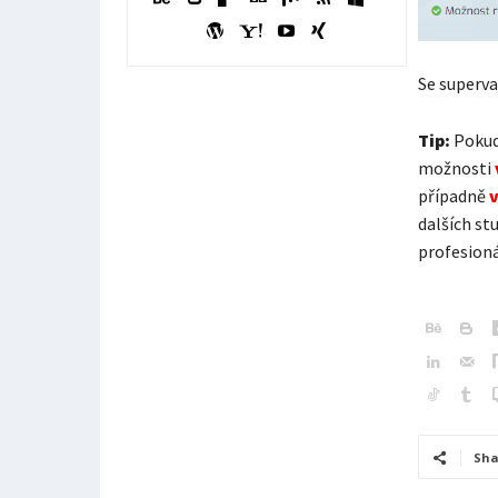
Se superva
Tip:
Pokud 
možnosti
případně
dalších st
profesioná
Sha