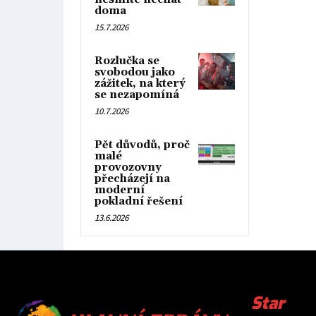
doma
15.7.2026
Rozlučka se
svobodou jako
zážitek, na který
se nezapomíná
10.7.2026
Pět důvodů, proč
malé
provozovny
přecházejí na
moderní
pokladní řešení
13.6.2026
Star