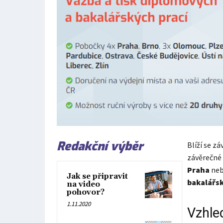
Redakční výběr
Blíží se z
závěrečné 
Praha
ne
Jak se připravit
bakalářsk
na video
pohovor?
1.11.2020
Vzhled