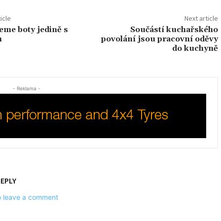
icle
Next article
me boty jedině s
Součástí kuchařského
m
povolání jsou pracovní oděvy
do kuchyně
- Reklama -
REPLY
to leave a comment