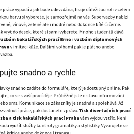
še práce vypadá a jak bude odevzdána, hraje důležitou roli v celém
akou barvu si vyberete, je samozřejmě na vás. Supervazby nabízí
rvené, vínové, zelené ale i modré nebo dokonce bílé či černé.
ak vryt do desek, které si sami vyberete. Mnoho studentů dává
vazbám bakalářských prací Brno
i
vazbám diplomových
rava
v imitaci kůže. Dalšími volbami pak je plátno anebo
 vazba.
pujte snadno a rychle
avky snadno zadáte do formuláře, který je dostupný online. Pak
ujte, co se s vaší prací děje. Průběžně jste o stavu informováni
bo sms. Komunikace se zákazníky je snadná a spolehlivá. Až
yzvednutí práce, pak dostanete zprávu.
Tisk disertačních prací
zba a tisk bakalářských prací Praha
vám vyjdou vstříc. Není
kodu využít služby kontroly gramatiky a stylistiky. Vyvarujete se
né kritice anebo dokonce i trapasu.