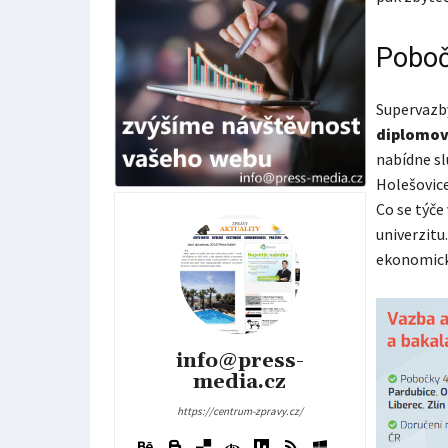
Poboč
Supervazby
diplomov
nabídne sl
Holešovice
Co se týče
univerzitu
ekonomické
info@press-
media.cz
https://centrum-zpravy.cz/