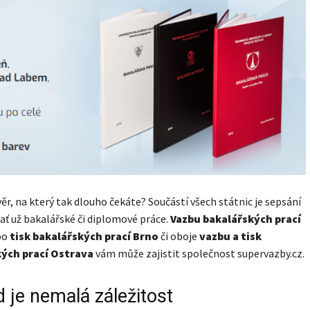
ávěr, na který tak dlouho čekáte? Součástí všech státnic je sepsání
ať už bakalářské či diplomové práce.
Vazbu bakalářských prací
bo
tisk bakalářských prací Brno
či oboje
vazbu a tisk
ých prací Ostrava
vám může zajistit společnost supervazby.cz.
 je nemalá záležitost