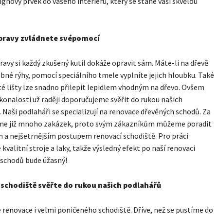
ignový prvek do vašeho interiéru, který se stane vaší skvělou
pravy zvládnete svépomocí
avy si každý zkušený kutil dokáže opravit sám. Máte-li na dřevě
bné rýhy, pomocí speciálního tmele vyplníte jejich hloubku. Také
é lišty lze snadno přilepit lepidlem vhodným na dřevo. Ovšem
konalosti už raději doporučujeme svěřit do rukou našich
 Naši podlaháři se specializují na renovace dřevěných schodů. Za
e již mnoho zakázek, proto svým zákazníkům můžeme poradit
m a nejšetrnějším postupem renovací schodiště. Pro práci
kvalitní stroje a laky, takže výsledný efekt po naší renovaci
 schodů bude úžasný!
schodiště svěřte do rukou našich podlahářů
renovace i velmi poničeného schodiště. Dříve, než se pustíme do