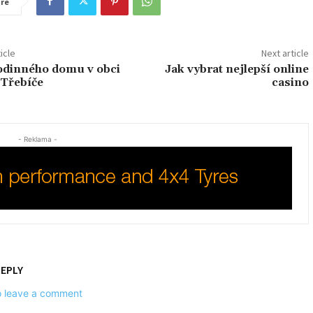
re
icle
Next article
odinného domu v obci
Jak vybrat nejlepší online
 Třebíče
casino
- Reklama -
REPLY
to leave a comment