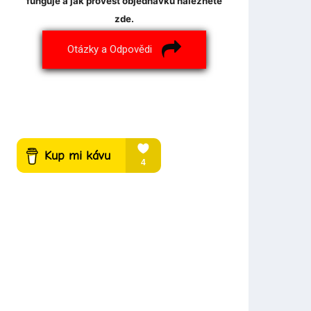
funguje a jak provést objednávku naleznete
zde.
Otázky a Odpovědi