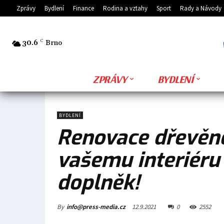
Zprávy
Bydlení
Finance
Rodina a vztahy
Sport
Rady a Návody
30.6
C
Brno
ZPRÁVY
BYDLENÍ
BYDLENÍ
Renovace dřevěn
vašemu interiéru
doplněk!
By
info@press-media.cz
12.9.2021
0
2552