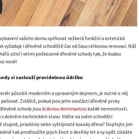
ybavení vašeho domu splňovat veškerá funkční a estetická
pak vyžaduje i dřevěné schodiště čas od času celkovou renovaci. Náš
ářů oživí i velmi poškozené dřevěné schody tak, že budou
ko nové!
ody si zaslouží pravidelnou údržbu
teriér působil moderním a upraveným dojmem, je nutné o něj
 pečovat. Zvláště, pokud jsou jeho součástí dřevěné prvky.
dřevěné schody jsou
krásnou dominantou
každé nemovitosti.
 v dobrém technickém stavu. Vidíte na svém schodišti
 stupně, praskliny nebo vyštípnuté kousky dřeva? Dopřejte jim
edině tak prodloužíte jejich život o desítky let a vy opět získáte