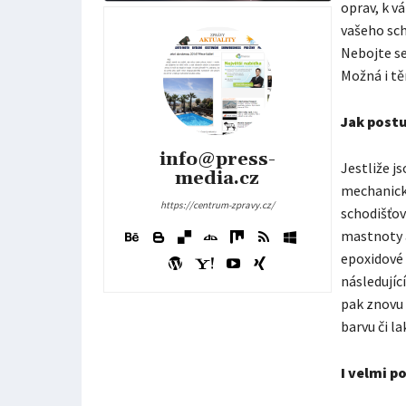
oprav, k v
vašeho sch
Nebojte se
Možná i t
Jak postu
info@press-
Jestliže j
media.cz
mechanick
https://centrum-zpravy.cz/
schodišťov
mastnoty a
epoxidové 
následujíc
pak znovu 
barvu či la
I velmi 