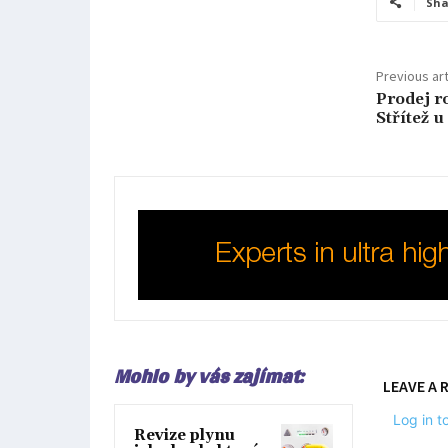
Sha
Previous art
Prodej r
Střítež u
Mohlo by vás zajímat:
LEAVE A 
Log in 
Revize plynu