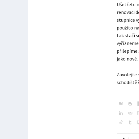
Ušetřete n
renovaci d
stupnice v
použito na
tak stačí 
vyřízneme,
přilepíme 
jako nové.
Zavolejte 
schodiště 