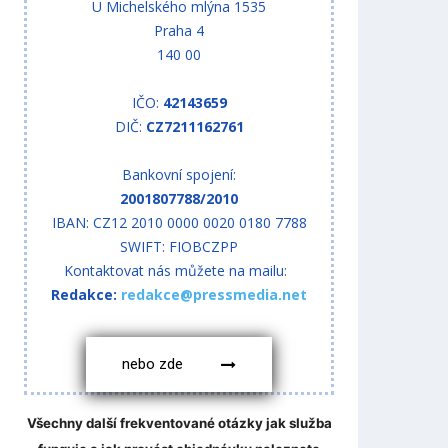
U Michelského mlýna 1535
Praha 4
140 00
IČO:
42143659
DIČ:
CZ7211162761
Bankovní spojení:
2001807788/2010
IBAN: CZ12 2010 0000 0020 0180 7788
SWIFT: FIOBCZPP
Kontaktovat nás můžete na mailu:
Redakce:
redakce@pressmedia.net
nebo zde
Všechny další frekventované otázky jak služba