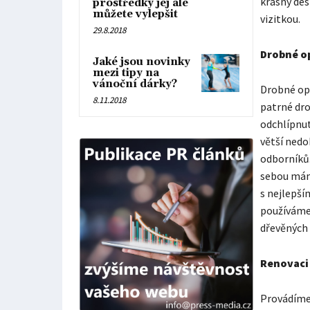
krásný des
prostředky jej ale
můžete vylepšit
vizitkou.
29.8.2018
Drobné o
Jaké jsou novinky
mezi tipy na
vánoční dárky?
Drobné opr
8.11.2018
patrné dro
odchlípnut
větší nedo
odborníků.
sebou mám
s nejlepší
používáme 
dřevěných
Renovaci 
Provádíme 