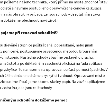
ám pošleme našeho technika, který přímo na místě zhodnotí stav
odiště a navrhne postup jeho opravy včetně cenové kalkulace.
 na nás obrátit i v případě, že jsou schody v dezolátním stavu.
ěm dokážeme vdechnout nový život!
pujeme při renovaci schodiště?
sou dřevěné stupnice poškrábané, popraskané, nebo jinak
y poničené, postupujeme osvědčenou metodou broušením
ých stupnic. Následně schody zbavíme veškerého prachu,
 nečistot a po důkladném zaschnutí přichází na řadu aplikace
pryskyřice. Tu naneseme na opravovanou část pomocí špachtle. V
ích 24 hodinách necháme pryskyřici tvrdnout. Opravované místo
zbrousíme. Použijeme k tomu skelný papír. Na závěr aplikujeme
k v odstínu jako jsou celé schody.
poničeným schodům dokážeme pomoci