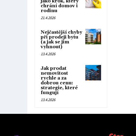
jako krok, který
chrání domov i
rodinu
21.4.2026
Nejčastější chyby
při prodeji bytu
(a jak se jim
vyhnout)
13.4.2026
Jak prodat
nemovitost
rychle a za
dobrou cenu:
strategie, které
fungují
13.4.2026