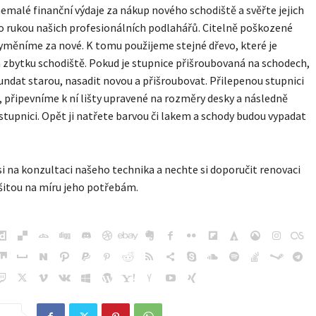
emalé finanční výdaje za nákup nového schodiště a svěřte jejich
o rukou našich profesionálních podlahářů. Citelně poškozené
yměníme za nové. K tomu použijeme stejné dřevo, které je
 zbytku schodiště. Pokud je stupnice přišroubovaná na schodech,
sundat starou, nasadit novou a přišroubovat. Přilepenou stupnici
 připevníme k ní lišty upravené na rozměry desky a následně
stupnici. Opět ji natřete barvou či lakem a schody budou vypadat
si na konzultaci našeho technika a nechte si doporučit renovaci
šitou na míru jeho potřebám.