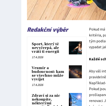
Redakční výběr
Pokud má v
kritéria, 
tým podlah
Sport, který tě
vypadat ja
nevyčerpá, ale
vrátí ti energii
17.4.2026
Každé sch
Vesmír a
Aby váš in
budoucnost: kam
se všechno může
pravidelně
vyvíjet
Například 
17.4.2026
Pokud jsou
prošlapané
Zdraví si za nic
nekoupíte,
renovaci. J
některými