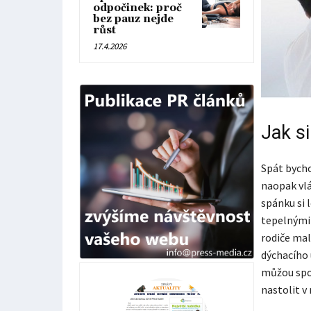
odpočinek: proč
bez pauz nejde
růst
17.4.2026
Jak si
Spát bycho
naopak vl
spánku si 
tepelnými s
rodiče mal
dýchacího 
můžou spot
nastolit v