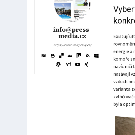
Vyber
konkr
info@press-
media.cz
Existují u
rovnoměrn
https://centrum-zpravy.cz/
energie a n
komoře sm
navíc ničí
nasávají v
vzduch neo
varianta z
zvlhčovač
byla opti