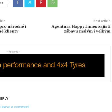
re
icle
Next article
pro náročné i
Agentura HappyTimes zajistí
é klienty
zábavu malým i velkým
- Reklama -
REPLY
to leave a comment