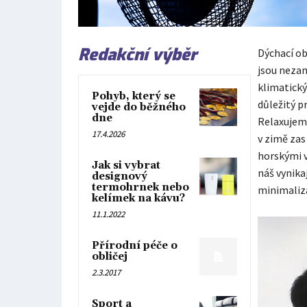
Redakční výběr
Dýchací ob
jsou nezan
klimatický
Pohyb, který se
důležitý p
vejde do běžného
dne
Relaxujeme
17.4.2026
v zimě za
horskými v
Jak si vybrat
náš vynika
designový
termohrnek nebo
minimaliza
kelímek na kávu?
11.1.2022
Přírodní péče o
obličej
2.3.2017
Sport a