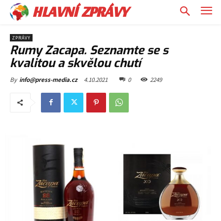
HLAVNÍ ZPRÁVY
ZPRÁVY
Rumy Zacapa. Seznamte se s
kvalitou a skvělou chutí
4.10.2021
0
2249
By
info@press-media.cz