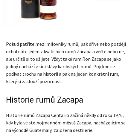
Pokud patříte mezi milovníky rumů, pak dříve nebo později
ochutnáte jeden z kvalitních rumů Zacapa a věřte nebo ne,
ale určitě si to užijete. Vždyť také rum Ron Zacapa se jako
jediný nachází v síni slávy karibských rumů. Pojďme se
podívat trochu na historii a pak na jeden konkrétní rum,
který si zaslouží pozornost.
Historie rumů Zacapa
Historie rumů Zacapa Centario začíná někdy od roku 1976,
kdy byla ve stejnojmenném městě Zacapa, nacházejícím se
na východě Guatemaly, založena destilerie.