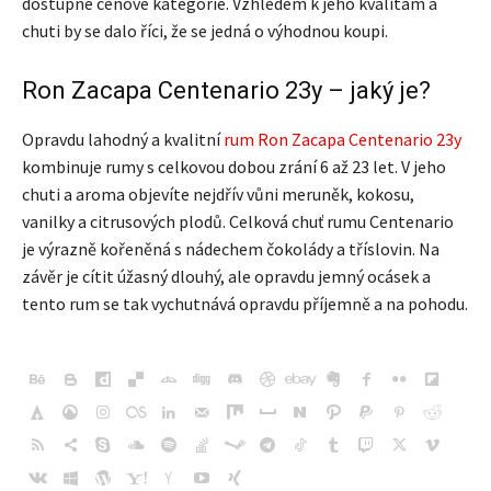
dostupné cenové kategorie. Vzhledem k jeho kvalitám a
chuti by se dalo říci, že se jedná o výhodnou koupi.
Ron Zacapa Centenario 23y – jaký je?
Opravdu lahodný a kvalitní
rum Ron Zacapa Centenario 23y
kombinuje rumy s celkovou dobou zrání 6 až 23 let. V jeho
chuti a aroma objevíte nejdřív vůni meruněk, kokosu,
vanilky a citrusových plodů. Celková chuť rumu Centenario
je výrazně kořeněná s nádechem čokolády a tříslovin. Na
závěr je cítit úžasný dlouhý, ale opravdu jemný ocásek a
tento rum se tak vychutnává opravdu příjemně a na pohodu.