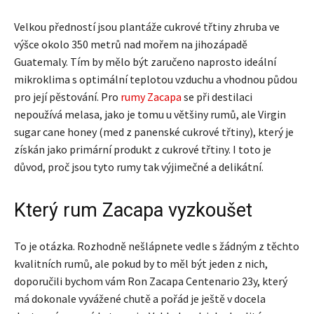
Velkou předností jsou plantáže cukrové třtiny zhruba ve
výšce okolo 350 metrů nad mořem na jihozápadě
Guatemaly. Tím by mělo být zaručeno naprosto ideální
mikroklima s optimální teplotou vzduchu a vhodnou půdou
pro její pěstování. Pro
rumy Zacapa
se při destilaci
nepoužívá melasa, jako je tomu u většiny rumů, ale Virgin
sugar cane honey (med z panenské cukrové třtiny), který je
získán jako primární produkt z cukrové třtiny. I toto je
důvod, proč jsou tyto rumy tak výjimečné a delikátní.
Který rum Zacapa vyzkoušet
To je otázka. Rozhodně nešlápnete vedle s žádným z těchto
kvalitních rumů, ale pokud by to měl být jeden z nich,
doporučili bychom vám Ron Zacapa Centenario 23y, který
má dokonale vyvážené chutě a pořád je ještě v docela