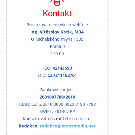
Kontakt
Provozovatelem všech webů je
Ing. Vítězslav Kotík, MBA
U Michelského mlýna 1535
Praha 4
140 00
IČO:
42143659
DIČ:
CZ7211162761
Bankovní spojení:
2001807788/2010
IBAN: CZ12 2010 0000 0020 0180 7788
SWIFT: FIOBCZPP
Kontaktovat nás můžete na mailu:
Redakce:
redakce@pressmedia.net