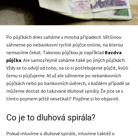
Po půjčkách dnes saháme v mnoha případech. Většinou
sáhneme po nebankovní rychlé půjčce online, na kterou
nemusíme čekat. Takovou půjčkou je například
Razdva
půjčka
. Ale samozřejmě saháme také po jiných půjčkách.
Vždy se to odvíjí od toho, na co si potřebujeme půjčit, kvůli
čemu si půjčujeme. Ať už ale sáhneme po nebankovních
půjčkách nebo po bankovních úvěrech, v každém případě se
můžeme dostat do takzvané dluhové spirály. Že jste se s
tímto pojmem ještě nesetkali? Pojďme si ho objasnit.
Co je to dluhová spirála?
Pokud mluvíme o dluhové spirále, mluvíme taktéž o