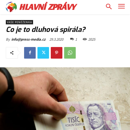
HLAVNÍ ZPRÁVY
VAŠE PENĚŽENKA
Co je to dluhová spirála?
29.3.2020
1
2025
By
info@press-media.cz