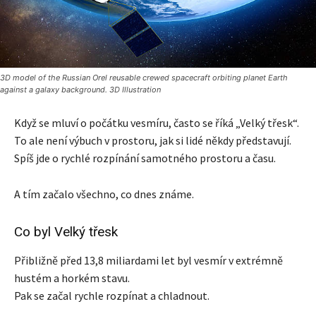
3D model of the Russian Orel reusable crewed spacecraft orbiting planet Earth
against a galaxy background. 3D Illustration
Když se mluví o počátku vesmíru, často se říká „Velký třesk“.
To ale není výbuch v prostoru, jak si lidé někdy představují.
Spíš jde o rychlé rozpínání samotného prostoru a času.
A tím začalo všechno, co dnes známe.
Co byl Velký třesk
Přibližně před 13,8 miliardami let byl vesmír v extrémně
hustém a horkém stavu.
Pak se začal rychle rozpínat a chladnout.