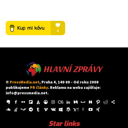
HLAVNÍ ZPRÁVY
©
PressMedia.net
, Praha 4, 140 00 - Od roku 2008
publikujeme
PR články
. Reklamu na webu zajišťuje:
info@pressmedia.net
.
Star links