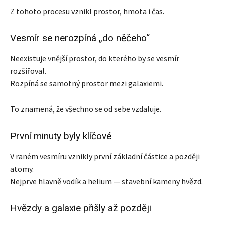
Z tohoto procesu vznikl prostor, hmota i čas.
Vesmír se nerozpíná „do něčeho“
Neexistuje vnější prostor, do kterého by se vesmír
rozšiřoval.
Rozpíná se samotný prostor mezi galaxiemi.
To znamená, že všechno se od sebe vzdaluje.
První minuty byly klíčové
V raném vesmíru vznikly první základní částice a později
atomy.
Nejprve hlavně vodík a helium — stavební kameny hvězd.
Hvězdy a galaxie přišly až později