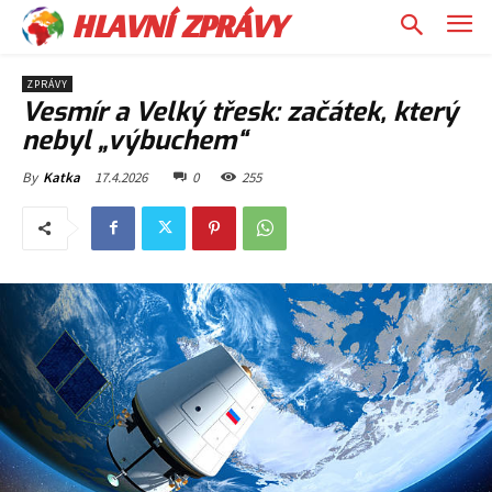
HLAVNÍ ZPRÁVY
ZPRÁVY
Vesmír a Velký třesk: začátek, který
nebyl „výbuchem“
17.4.2026
0
255
By
Katka