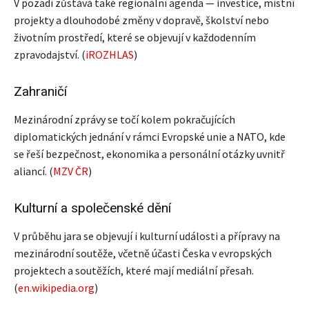
V pozadí zůstává také regionální agenda — investice, místní
projekty a dlouhodobé změny v dopravě, školství nebo
životním prostředí, které se objevují v každodenním
zpravodajství. (
iROZHLAS
)
Zahraničí
Mezinárodní zprávy se točí kolem pokračujících
diplomatických jednání v rámci Evropské unie a NATO, kde
se řeší bezpečnost, ekonomika a personální otázky uvnitř
aliancí. (
MZV ČR
)
Kulturní a společenské dění
V průběhu jara se objevují i kulturní události a přípravy na
mezinárodní soutěže, včetně účasti Česka v evropských
projektech a soutěžích, které mají mediální přesah.
(
en.wikipedia.org
)