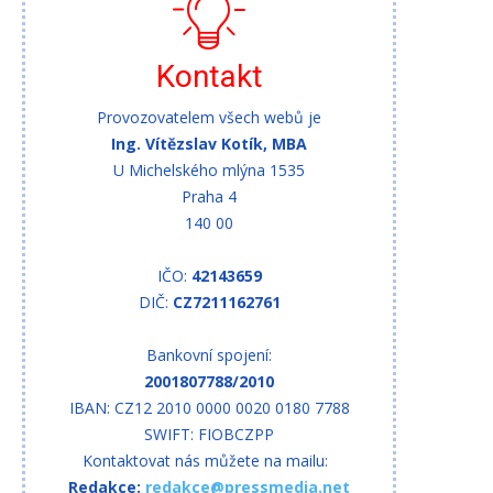
Kontakt
Provozovatelem všech webů je
Ing. Vítězslav Kotík, MBA
U Michelského mlýna 1535
Praha 4
140 00
IČO:
42143659
DIČ:
CZ7211162761
Bankovní spojení:
2001807788/2010
IBAN: CZ12 2010 0000 0020 0180 7788
SWIFT: FIOBCZPP
Kontaktovat nás můžete na mailu:
Redakce:
redakce@pressmedia.net