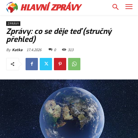
HLAVNÍ ZPRÁVY
ZPRÁVY
Zprávy: co se děje teď (stručný
přehled)
17.4.2026
0
313
By
Katka