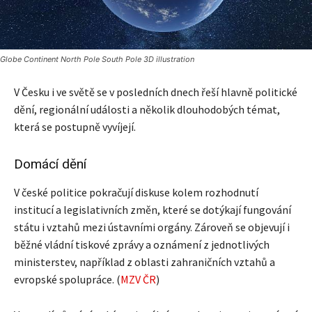
Globe Continent North Pole South Pole 3D illustration
V Česku i ve světě se v posledních dnech řeší hlavně politické
dění, regionální události a několik dlouhodobých témat,
která se postupně vyvíjejí.
Domácí dění
V české politice pokračují diskuse kolem rozhodnutí
institucí a legislativních změn, které se dotýkají fungování
státu i vztahů mezi ústavními orgány. Zároveň se objevují i
běžné vládní tiskové zprávy a oznámení z jednotlivých
ministerstev, například z oblasti zahraničních vztahů a
evropské spolupráce. (
MZV ČR
)