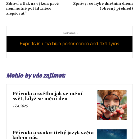
Zdraví a tlak na výkon: proč
Zprávy: co hýbe dnešním dnem
není nutné pořád „něco
(obecný přehled)
zlepšovat“
- Reklama -
Mohlo by vás zajímat:
Příroda a světlo: jak se mění
svět, když se mění den
17.4.2026
Příroda a zvuky: tichý jazyk světa
kolem nás