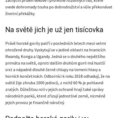
zachytili příběh věkově i profesně rozdílných lidí, které
svede dohromady touha po dobrodružství a vůle překonávat
životní překážky.
Na světě jich je už jen tisícovka
Právě horské gorily patří v posledních letech mezi velmi
ohrožené druhy. Vyskytují se v jediné oblasti na hranicích
Rwandy, Konga a Ugandy. Jedná se o druhého největšího
primáta na světě, oproti dalším druhům goril má hustší
srst a nápadně dlouhé černé chlupy na temeni hlavy a
horních končetinách. Odborníci k roku 2018 odhadují, že na
světě žije zhruba 1000 jedinců, z nichž 60 % je pohlavně
zralých. Důležitou roli v jejich ochraně hrají také správy
národních parků, které zřizují jednotlivé země, nicméně
jejich provoz je finančně náročný.