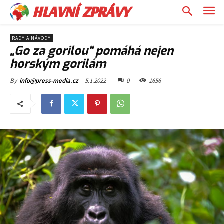
HLAVNÍ ZPRÁVY
RADY A NÁVODY
„Go za gorilou“ pomáhá nejen
horským gorilám
5.1.2022
0
1656
By
info@press-media.cz