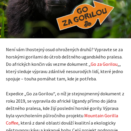
Není vám lhostejný osud ohrožených druhů? Vypravte se za
horskými gorilami do útrob deštného ugandského pralesa.
Do afrických končin vás vezme dokument „
Go za Gorilou
„,
který sleduje výpravu zdánlivě nesourodých lidí, které jedno
spojuje – touha pomáhat tam, kde je potřeba.
Expedice „Go za Gorilou“, o níž je stejnojmenný dokument z
roku 2019, se vypravila do africké Ugandy přímo do jádra
deštného pralesa, kde žijí poslední horské gorily. Výprava
byla vyvrcholením půlročního projektu
Mountain Gorilla
Coffee
, která z dané oblasti dováží kvalitní a ekologicky
pěstovanou kávu a kakaové boby. Celý projekt podporuje