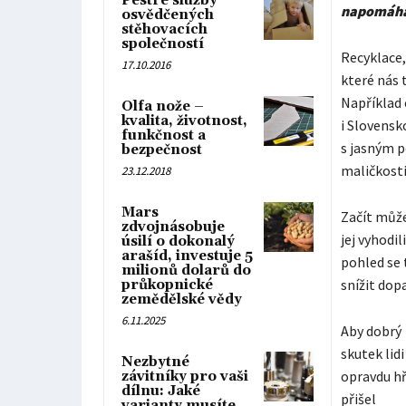
Pestré služby
napomáhá
osvědčených
stěhovacích
společností
Recyklace,
17.10.2016
které nás 
Například 
Olfa nože –
kvalita, životnost,
i Slovensk
funkčnost a
s jasným p
bezpečnost
maličkosti
23.12.2018
Mars
Začít může
zdvojnásobuje
jej vyhodi
úsilí o dokonalý
arašíd, investuje 5
pohled se 
milionů dolarů do
snížit dop
průkopnické
zemědělské vědy
6.11.2025
Aby dobrý
skutek lidi
Nezbytné
opravdu hř
závitníky pro vaši
dílnu: Jaké
přišel
varianty musíte