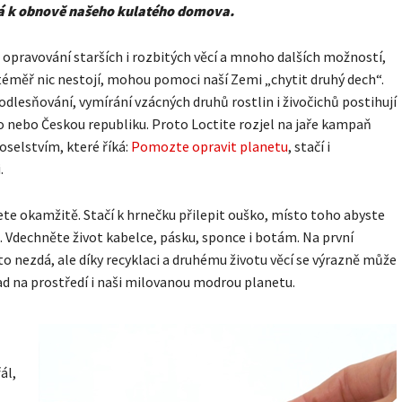
 k obnově našeho kulatého domova.
 opravování starších i rozbitých věcí a mnoho dalších možností,
téměř nic nestojí, mohou pomoci naší Zemi „chytit druhý dech“.
odlesňování, vymírání vzácných druhů rostlin i živočichů postihují
o nebo Českou republiku. Proto Loctite rozjel na jaře kampaň
oselstvím, které říká:
Pomozte opravit planetu
, stačí i
.
te okamžitě. Stačí k hrnečku přilepit ouško, místo toho abyste
li. Vdechněte život kabelce, pásku, sponce i botám. Na první
to nezdá, ale díky recyklaci a druhému životu věcí se výrazně může
ad na prostředí i naši milovanou modrou planetu.
ál,