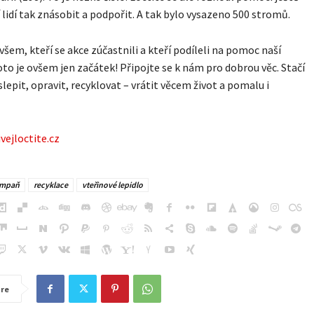
lí lidí tak znásobit a podpořit. A tak bylo vysazeno 500 stromů.
šem, kteří se akce zúčastnili a kteří podíleli na pomoc naší
oto je ovšem jen začátek! Připojte se k nám pro dobrou věc. Stačí
slepit, opravit, recyklovat – vrátit věcem život a pomalu i
ejloctite.cz
mpaň
recyklace
vteřinové lepidlo
re