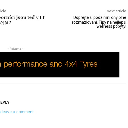
icle
Next article
orníci jsou teď v IT
Dopřejte si podzimní dny plné
ější?
rozmazlování. Tipy na nejlepší
wellness pobyty!
- Reklama -
REPLY
to leave a comment