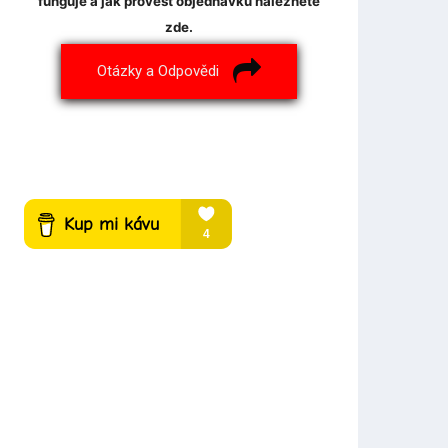
funguje a jak provést objednávku naleznete
zde.
Otázky a Odpovědi