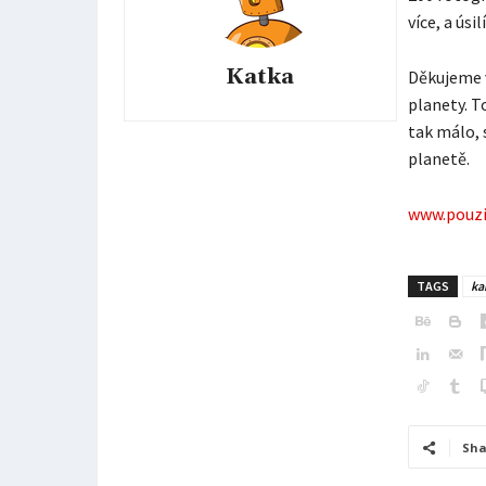
více, a úsi
Katka
Děkujeme v
planety. T
tak málo, 
planetě.
www.pouziv
TAGS
ka
Sha