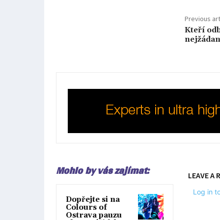
Previous art
Kteří odb
nejžádan
Mohlo by vás zajímat:
LEAVE A 
Log in 
Dopřejte si na
Colours of
Ostrava pauzu