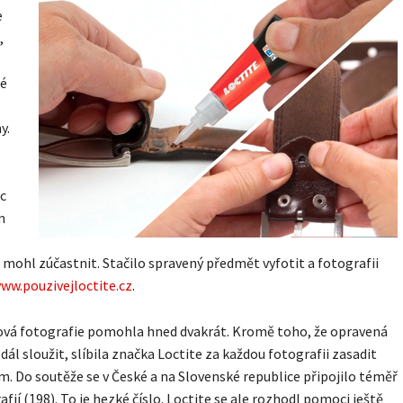
e
,
é
y.
c
m
e mohl zúčastnit. Stačilo spravený předmět vyfotit a fotografii
ww.pouzivejloctite.cz
.
ová fotografie pomohla hned dvakrát. Kromě toho, že opravená
dál sloužit, slíbila značka Loctite za každou fotografii zasadit
m. Do soutěže se v České a na Slovenské republice připojilo téměř
afií (198). To je hezké číslo. Loctite se ale rozhodl pomoci ještě