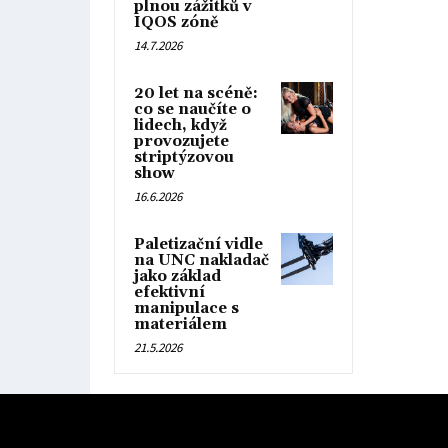
plnou zážitků v
IQOS zóně
14.7.2026
20 let na scéně:
co se naučíte o
lidech, když
provozujete
striptýzovou
show
16.6.2026
Paletizační vidle
na UNC nakladač
jako základ
efektivní
manipulace s
materiálem
21.5.2026