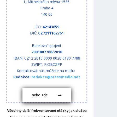
U Michelského mlýna 1535
Praha 4
140 00
IČO:
42143659
DIČ:
CZ7211162761
Bankovní spojení:
2001807788/2010
IBAN: CZ12 2010 0000 0020 0180 7788
SWIFT: FIOBCZPP
Kontaktovat nás můžete na mailu:
Redakce:
redakce@pressmedia.net
nebo zde
Všechny další frekventované otázky jak služba