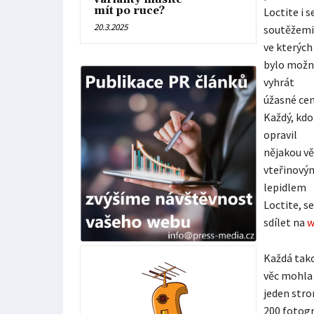
mít po ruce?
Loctite i s
20.3.2025
soutěžemi
ve kterých
bylo možn
vyhrát
úžasné cen
Každý, kdo
opravil
nějakou vě
vteřinový
lepidlem
Loctite, s
sdílet na
w
Každá tak
věc mohla 
jeden stro
200 fotogr