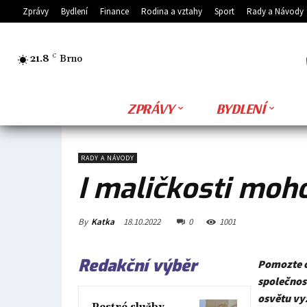
Zprávy
Bydlení
Finance
Rodina a vztahy
Sport
Rady a Návody
21.8
C
Brno
ZPRÁVY
BYDLENÍ
RADY A NÁVODY
I maličkosti moh
By
Katka
18.10.2022
0
1001
Redakční výběr
Pomozte o
společnos
osvětu vyz