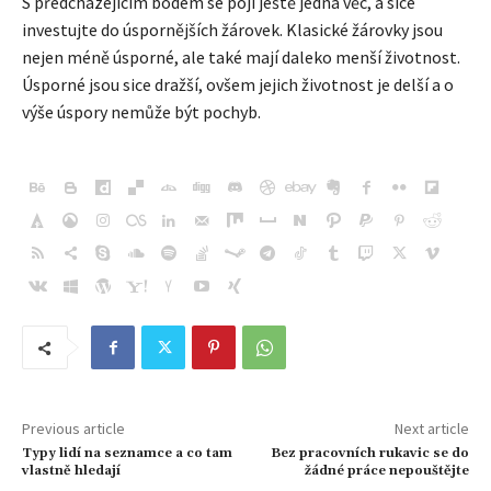
S předcházejícím bodem se pojí ještě jedna věc, a sice
investujte do úspornějších žárovek. Klasické žárovky jsou
nejen méně úsporné, ale také mají daleko menší životnost.
Úsporné jsou sice dražší, ovšem jejich životnost je delší a o
výše úspory nemůže být pochyb.
Previous article
Next article
Typy lidí na seznamce a co tam
Bez pracovních rukavic se do
vlastně hledají
žádné práce nepouštějte