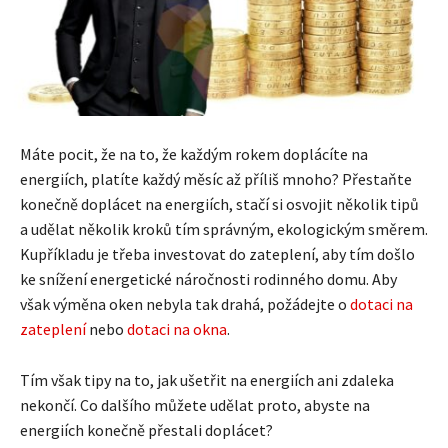
Máte pocit, že na to, že každým rokem doplácíte na
energiích, platíte každý měsíc až příliš mnoho? Přestaňte
konečně doplácet na energiích, stačí si osvojit několik tipů
a udělat několik kroků tím správným, ekologickým směrem.
Kupříkladu je třeba investovat do zateplení, aby tím došlo
ke snížení energetické náročnosti rodinného domu. Aby
však výměna oken nebyla tak drahá, požádejte o
dotaci na
zateplení
nebo
dotaci na okna
.
Tím však tipy na to, jak ušetřit na energiích ani zdaleka
nekončí. Co dalšího můžete udělat proto, abyste na
energiích konečně přestali doplácet?