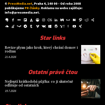
©
PressMedia.net
, Praha 4, 140 00 - Od roku 2008
publikujeme
PR články
. Reklamu na webu zajišťuje:
info@pressmedia.net
.
Star links
Revize plynu jako krok, který chrání domov i
rodinu
21.4.2026
Ostatní právě čtou
Nejlepší krátkodobá půjčka: co ji skutečně
odlišuje od ostatních
19.7.2026