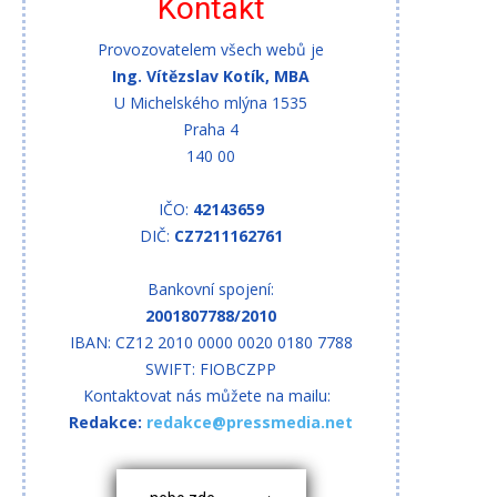
Kontakt
Provozovatelem všech webů je
Ing. Vítězslav Kotík, MBA
U Michelského mlýna 1535
Praha 4
140 00
IČO:
42143659
DIČ:
CZ7211162761
Bankovní spojení:
2001807788/2010
IBAN: CZ12 2010 0000 0020 0180 7788
SWIFT: FIOBCZPP
Kontaktovat nás můžete na mailu:
Redakce:
redakce@pressmedia.net