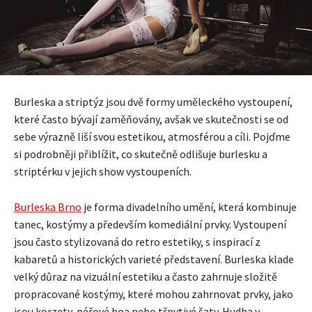
Burleska a striptýz jsou dvě formy uměleckého vystoupení,
které často bývají zaměňovány, avšak ve skutečnosti se od
sebe výrazně liší svou estetikou, atmosférou a cíli. Pojďme
si podrobněji přiblížit, co skutečně odlišuje burlesku a
striptérku v jejich show vystoupeních.
Burleska Brno
je forma divadelního umění, která kombinuje
tanec, kostýmy a především komediální prvky. Vystoupení
jsou často stylizovaná do retro estetiky, s inspirací z
kabaretů a historických varieté představení. Burleska klade
velký důraz na vizuální estetiku a často zahrnuje složitě
propracované kostýmy, které mohou zahrnovat prvky, jako
jsou korzety, péřové boa nebo třpytivé šaty. Hudba v