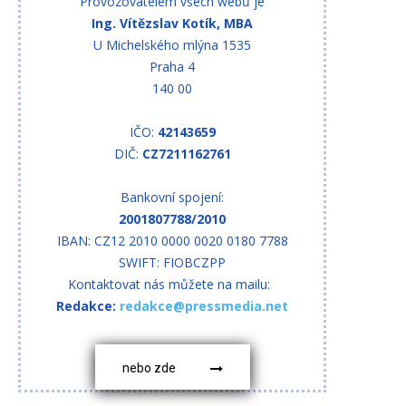
Provozovatelem všech webů je
Ing. Vítězslav Kotík, MBA
U Michelského mlýna 1535
Praha 4
140 00
IČO:
42143659
DIČ:
CZ7211162761
Bankovní spojení:
2001807788/2010
IBAN: CZ12 2010 0000 0020 0180 7788
SWIFT: FIOBCZPP
Kontaktovat nás můžete na mailu:
Redakce:
redakce@pressmedia.net
nebo zde