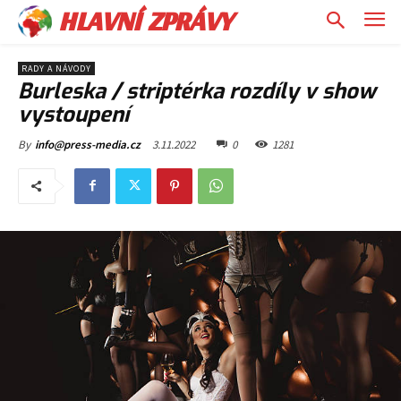
HLAVNÍ ZPRÁVY
RADY A NÁVODY
Burleska / striptérka rozdíly v show
vystoupení
3.11.2022
0
1281
By
info@press-media.cz