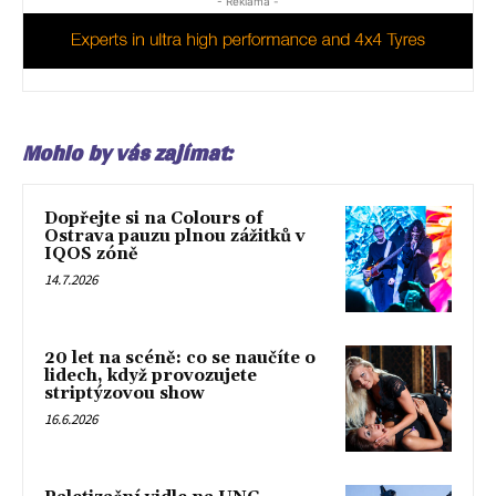
- Reklama -
Mohlo by vás zajímat:
Dopřejte si na Colours of
Ostrava pauzu plnou zážitků v
IQOS zóně
14.7.2026
20 let na scéně: co se naučíte o
lidech, když provozujete
striptýzovou show
16.6.2026