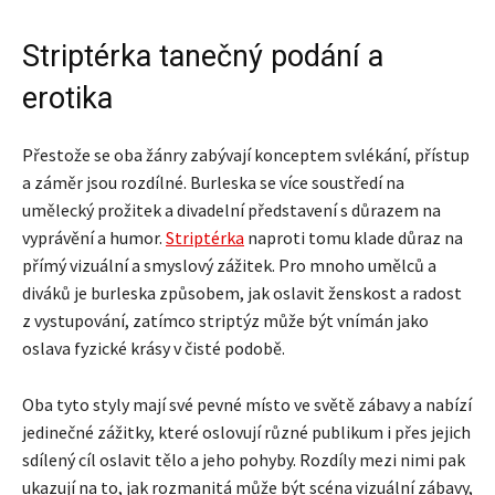
Striptérka tanečný podání a
erotika
Přestože se oba žánry zabývají konceptem svlékání, přístup
a záměr jsou rozdílné. Burleska se více soustředí na
umělecký prožitek a divadelní představení s důrazem na
vyprávění a humor.
Striptérka
naproti tomu klade důraz na
přímý vizuální a smyslový zážitek. Pro mnoho umělců a
diváků je burleska způsobem, jak oslavit ženskost a radost
z vystupování, zatímco striptýz může být vnímán jako
oslava fyzické krásy v čisté podobě.
Oba tyto styly mají své pevné místo ve světě zábavy a nabízí
jedinečné zážitky, které oslovují různé publikum i přes jejich
sdílený cíl oslavit tělo a jeho pohyby. Rozdíly mezi nimi pak
ukazují na to, jak rozmanitá může být scéna vizuální zábavy,