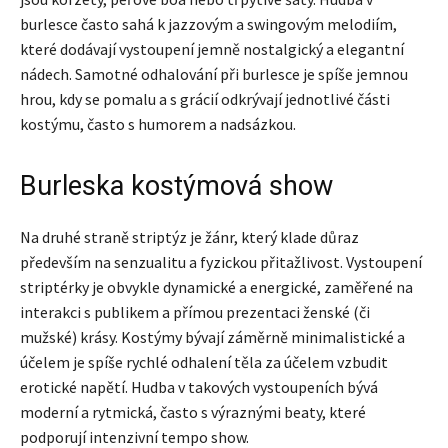
burlesce často sahá k jazzovým a swingovým melodiím,
které dodávají vystoupení jemně nostalgický a elegantní
nádech. Samotné odhalování při burlesce je spíše jemnou
hrou, kdy se pomalu a s grácií odkrývají jednotlivé části
kostýmu, často s humorem a nadsázkou.
Burleska kostýmová show
Na druhé straně striptýz je žánr, který klade důraz
především na senzualitu a fyzickou přitažlivost. Vystoupení
striptérky je obvykle dynamické a energické, zaměřené na
interakci s publikem a přímou prezentaci ženské (či
mužské) krásy. Kostýmy bývají záměrně minimalistické a
účelem je spíše rychlé odhalení těla za účelem vzbudit
erotické napětí. Hudba v takových vystoupeních bývá
moderní a rytmická, často s výraznými beaty, které
podporují intenzivní tempo show.