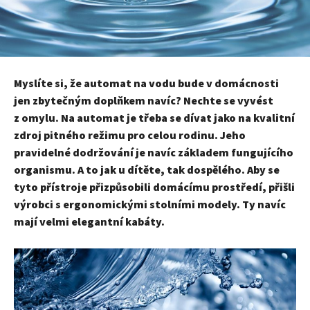
Myslíte si, že
automat na vodu
bude v domácnosti
jen zbytečným doplňkem navíc? Nechte se vyvést
z omylu. Na automat je třeba se dívat jako na kvalitní
zdroj pitného režimu pro celou rodinu. Jeho
pravidelné dodržování je navíc základem fungujícího
organismu. A to jak u dítěte, tak dospělého. Aby se
tyto přístroje přizpůsobili domácímu prostředí, přišli
výrobci s ergonomickými stolními modely. Ty navíc
mají velmi elegantní kabáty.