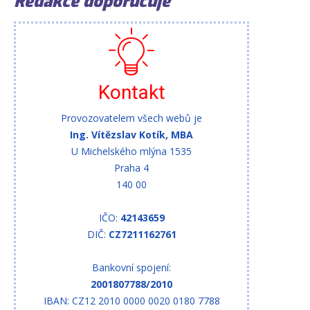
Redakce doporučuje
Kontakt
Provozovatelem všech webů je
Ing. Vítězslav Kotík, MBA
U Michelského mlýna 1535
Praha 4
140 00
IČO:
42143659
DIČ:
CZ7211162761
Bankovní spojení:
2001807788/2010
IBAN: CZ12 2010 0000 0020 0180 7788