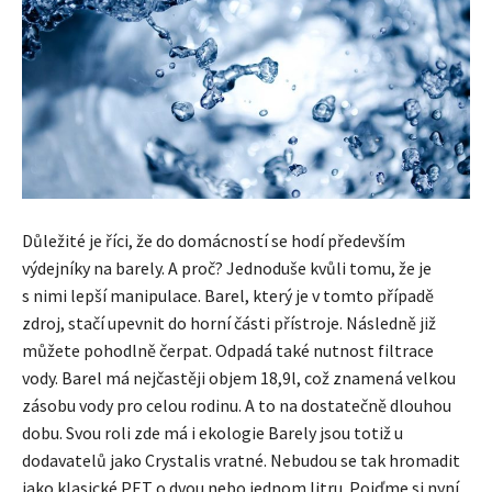
Důležité je říci, že do domácností se hodí především
výdejníky na barely. A proč? Jednoduše kvůli tomu, že je
s nimi lepší manipulace. Barel, který je v tomto případě
zdroj, stačí upevnit do horní části přístroje. Následně již
můžete pohodlně čerpat. Odpadá také nutnost filtrace
vody. Barel má nejčastěji objem 18,9l, což znamená velkou
zásobu vody pro celou rodinu. A to na dostatečně dlouhou
dobu. Svou roli zde má i ekologie Barely jsou totiž u
dodavatelů jako Crystalis vratné. Nebudou se tak hromadit
jako klasické PET o dvou nebo jednom litru. Pojďme si nyní