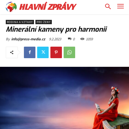
HLAVNÍ ZPRÁVY
RODINA A VZTAHY
PRO ŽENY
Minerální kameny pro harmonii
9.2.2023
0
1059
By
info@press-media.cz