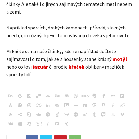
články. Ale také i o jiných zajímavých tématech mezi nebem
a zemí.
Například špercích, drahých kamenech, přírodě, slavných
lidech, či o různých jevech co ovlivňují člověka v jeho životě.
Mrkněte se na naše články
,
kde se například dočtete
zajímavosti o tom, jak se z housenky stane krásný
motýl
nebo co loví
jaguár
či proč je
křeček
oblíbený mazlíček
spousty lidí.