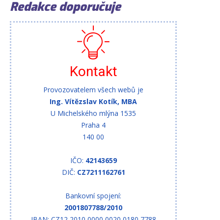
Redakce doporučuje
Kontakt
Provozovatelem všech webů je
Ing. Vítězslav Kotík, MBA
U Michelského mlýna 1535
Praha 4
140 00
IČO:
42143659
DIČ:
CZ7211162761
Bankovní spojení:
2001807788/2010
IBAN: CZ12 2010 0000 0020 0180 7788