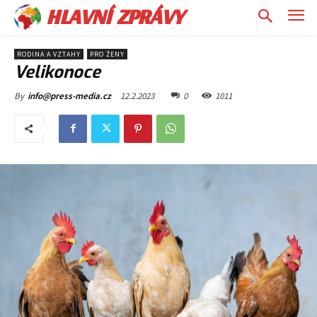
HLAVNÍ ZPRÁVY
RODINA A VZTAHY
PRO ŽENY
Velikonoce
12.2.2023
0
1011
By
info@press-media.cz