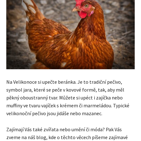
Na Velikonoce si upečte beránka. Je to tradiční pečivo,
symbol jara, které se peče v kovové formě, tak, aby měl
pěkný oboustranný tvar. Můžete si upéct i zajíčka nebo
muffiny ve tvaru vajíček s krémem či marmeládou. Typické
velikonoční pečivo jsou jidáše nebo mazanec.
Zajímají Vás také zvířata nebo umění či móda? Pak Vás
zveme na náš blog, kde o těchto věcech píšeme zajímavé