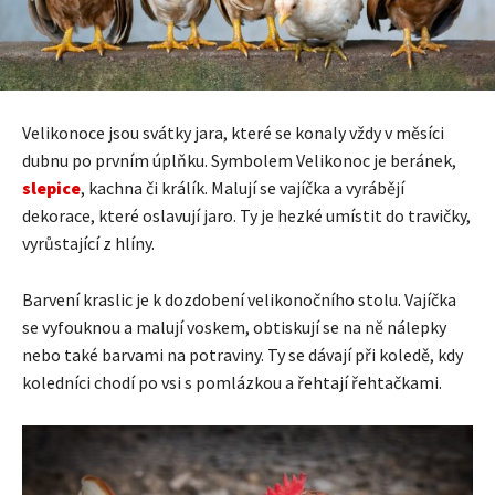
Velikonoce jsou svátky jara, které se konaly vždy v měsíci
dubnu po prvním úplňku. Symbolem Velikonoc je beránek,
slepice
, kachna či králík. Malují se vajíčka a vyrábějí
dekorace, které oslavují jaro. Ty je hezké umístit do travičky,
vyrůstající z hlíny.
Barvení kraslic je k dozdobení velikonočního stolu. Vajíčka
se vyfouknou a malují voskem, obtiskují se na ně nálepky
nebo také barvami na potraviny. Ty se dávají při koledě, kdy
koledníci chodí po vsi s pomlázkou a řehtají řehtačkami.