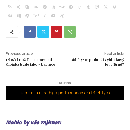
Previous article
Next article
Dětská nožička s obuví od
Rádi byste podnikli vyhlídkový
Cipíska bude jako v bavlnce
let v Brně?
- Reklama -
Mohlo by vás zajímat: