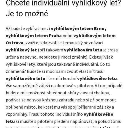
Chcete individuální vyhlídkový let?
Je to možné
Až budete vybírat mezi
vyhlídkovým letem Brno,
vyhlídkovým letem Praha
nebo
vyhlídkovým letem
Ostrava
, zvažte, zda zvolíte tematický poznávací
vyhlídkový let
(při takovém
vyhlídkovém letu
je trasa
určena napevno, nebudete ji moci změnit). Existují však
vyhlídkové lety, které jsou takzvaně individuální. Co to
znamená? Budete si moci sami zvolit vlastní trasu
vyhlídkového letu
i termín konání
vyhlídkového letu
.
Vše samozřejmě záleží na domluvě s pilotem. V tom případě
budete mít možnost shlédnout shůry vlastní chalupu,
podívat se na svou krásnou zahradu nebo si připomenout
oblíbené místo, ke kterému vás spojí příjemné zážitky a
vzpomínky. Trasu tohoto individuálního
vyhlídkového
letu
si musíte s pilotem předem naplánovat, a pokud tomu