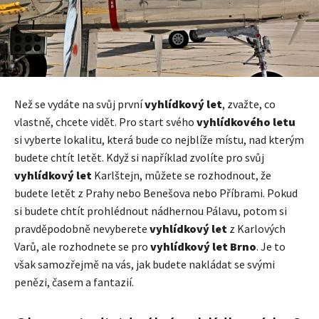
Než se vydáte na svůj první
vyhlídkový let
, zvažte, co
vlastně, chcete vidět. Pro start svého
vyhlídkového letu
si vyberte lokalitu, která bude co nejblíže místu, nad kterým
budete chtít letět. Když si například zvolíte pro svůj
vyhlídkový let
Karlštejn, můžete se rozhodnout, že
budete letět z Prahy nebo Benešova nebo Příbrami. Pokud
si budete chtít prohlédnout nádhernou Pálavu, potom si
pravděpodobně nevyberete
vyhlídkový let
z Karlových
Varů, ale rozhodnete se pro
vyhlídkový let Brno
. Je to
však samozřejmě na vás, jak budete nakládat se svými
penězi, časem a fantazií.