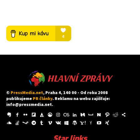
HLAVNÍ ZPRÁVY
©
PressMedia.net
, Praha 4, 140 00 - Od roku 2008
publikujeme
PR články
. Reklamu na webu zajišťuje:
info@pressmedia.net
.
Star links