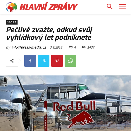
HLAVNÍ ZPRÁVY
SPORT
Pečlivě zvažte, odkud svůj
vyhlídkový let podniknete
3.9.2018
4
1437
By
info@press-media.cz