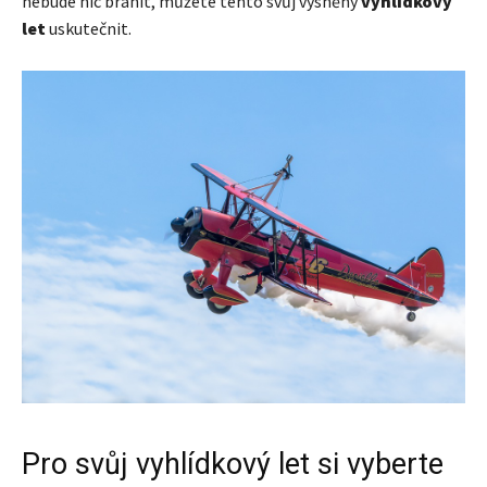
nebude nic bránit, můžete tento svůj vysněný
vyhlídkový
let
uskutečnit.
Pro svůj vyhlídkový let si vyberte