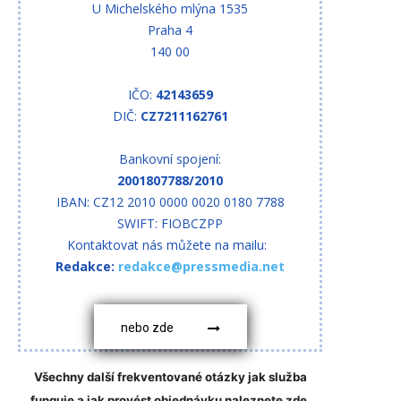
U Michelského mlýna 1535
Praha 4
140 00
IČO:
42143659
DIČ:
CZ7211162761
Bankovní spojení:
2001807788/2010
IBAN: CZ12 2010 0000 0020 0180 7788
SWIFT: FIOBCZPP
Kontaktovat nás můžete na mailu:
Redakce:
redakce@pressmedia.net
nebo zde
Všechny další frekventované otázky jak služba
funguje a jak provést objednávku naleznete zde.