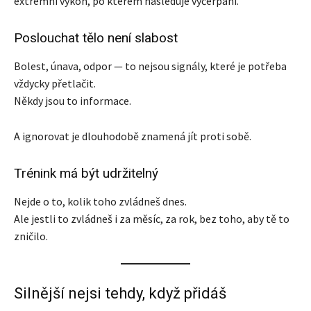
extrémní výkon, po kterém následuje vyčerpání.
Poslouchat tělo není slabost
Bolest, únava, odpor — to nejsou signály, které je potřeba
vždycky přetlačit.
Někdy jsou to informace.
A ignorovat je dlouhodobě znamená jít proti sobě.
Trénink má být udržitelný
Nejde o to, kolik toho zvládneš dnes.
Ale jestli to zvládneš i za měsíc, za rok, bez toho, aby tě to
zničilo.
Silnější nejsi tehdy, když přidáš