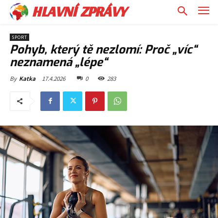
HLAVNÍ ZPRÁVY
SPORT
Pohyb, který tě nezlomí: Proč „víc“
neznamená „lépe“
17.4.2026
0
283
By
Katka