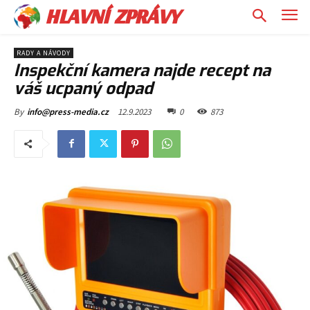
HLAVNÍ ZPRÁVY
RADY A NÁVODY
Inspekční kamera najde recept na
váš ucpaný odpad
12.9.2023
0
873
By
info@press-media.cz