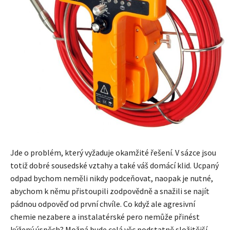
Jde o problém, který vyžaduje okamžité řešení. V sázce jsou
totiž dobré sousedské vztahy a také váš domácí klid. Ucpaný
odpad bychom neměli nikdy podceňovat, naopak je nutné,
abychom k němu přistoupili zodpovědně a snažili se najít
pádnou odpověď od první chvíle. Co když ale agresivní
chemie nezabere a instalatérské pero nemůže přinést
kýžený úspěch? Možná bude celá věc podstatně složitější.