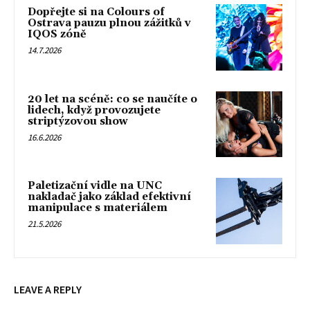
Dopřejte si na Colours of
Ostrava pauzu plnou zážitků v
IQOS zóně
14.7.2026
20 let na scéně: co se naučíte o
lidech, když provozujete
striptýzovou show
16.6.2026
Paletizační vidle na UNC
nakladač jako základ efektivní
manipulace s materiálem
21.5.2026
LEAVE A REPLY