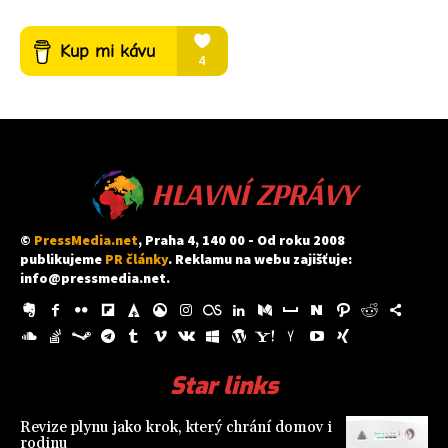
HLAVNÍ ZPRÁVY
©
PressMedia.net
, Praha 4, 140 00 - Od roku 2008
publikujeme
PR články
. Reklamu na webu zajišťuje:
info@pressmedia.net
.
Star links
Revize plynu jako krok, který chrání domov i
rodinu