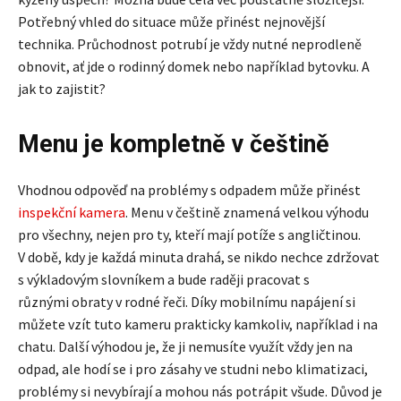
Potřebný vhled do situace může přinést nejnovější
technika. Průchodnost potrubí je vždy nutné neprodleně
obnovit, ať jde o rodinný domek nebo například bytovku. A
jak to zajistit?
Menu je kompletně v češtině
Vhodnou odpověď na problémy s odpadem může přinést
inspekční kamera
. Menu v češtině znamená velkou výhodu
pro všechny, nejen pro ty, kteří mají potíže s angličtinou.
V době, kdy je každá minuta drahá, se nikdo nechce zdržovat
s výkladovým slovníkem a bude raději pracovat s
různými obraty v rodné řeči. Díky mobilnímu napájení si
můžete vzít tuto kameru prakticky kamkoliv, například i na
chatu. Další výhodou je, že ji nemusíte využít vždy jen na
odpad, ale hodí se i pro zásahy ve studni nebo klimatizaci,
problémy si nevybírají a mohou nás potrápit všude. Důvod je