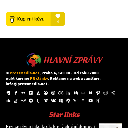
HLAVNÍ ZPRÁVY
©
PressMedia.net
, Praha 4, 140 00 - Od roku 2008
publikujeme
PR články
. Reklamu na webu zajišťuje:
info@pressmedia.net
.
Star links
Revize plynu jako krok, který chrání domov i