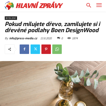
HLAVNÍ ZPRÁVY
BYDLENÍ
Pokud milujete dřevo, zamilujete si i
dřevěné podlahy Boen DesignWood
13.8.2020
0
1874
By
info@press-media.cz