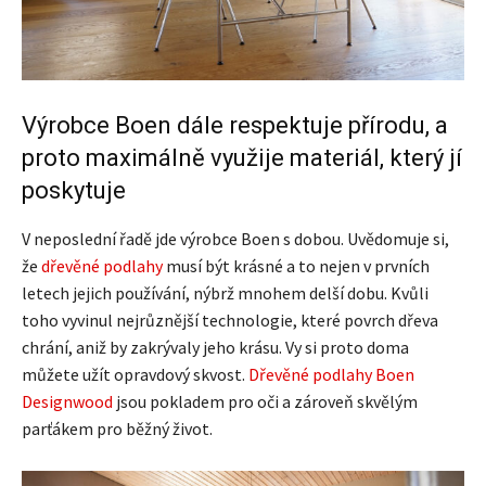
Výrobce Boen dále respektuje přírodu, a
proto maximálně využije materiál, který jí
poskytuje
V neposlední řadě jde výrobce Boen s dobou. Uvědomuje si,
že
dřevěné podlahy
musí být krásné a to nejen v prvních
letech jejich používání, nýbrž mnohem delší dobu. Kvůli
toho vyvinul nejrůznější technologie, které povrch dřeva
chrání, aniž by zakrývaly jeho krásu. Vy si proto doma
můžete užít opravdový skvost.
Dřevěné podlahy Boen
Designwood
jsou pokladem pro oči a zároveň skvělým
parťákem pro běžný život.