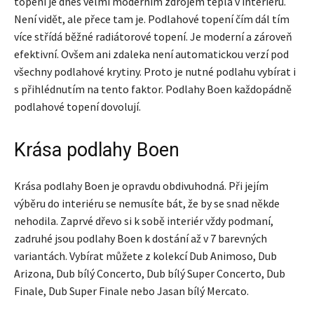
topení je dnes velmi moderním zdrojem tepla v interiéru.
Není vidět, ale přece tam je. Podlahové topení čím dál tím
více střídá běžné radiátorové topení. Je moderní a zároveň
efektivní. Ovšem ani zdaleka není automatickou verzí pod
všechny podlahové krytiny. Proto je nutné podlahu vybírat i
s přihlédnutím na tento faktor. Podlahy Boen každopádně
podlahové topení dovolují.
Krása podlahy Boen
Krása podlahy Boen je opravdu obdivuhodná. Při jejím
výběru do interiéru se nemusíte bát, že by se snad někde
nehodila. Zaprvé dřevo si k sobě interiér vždy podmaní,
zadruhé jsou podlahy Boen k dostání až v 7 barevných
variantách. Vybírat můžete z kolekcí Dub Animoso, Dub
Arizona, Dub bílý Concerto, Dub bílý Super Concerto, Dub
Finale, Dub Super Finale nebo Jasan bílý Mercato.