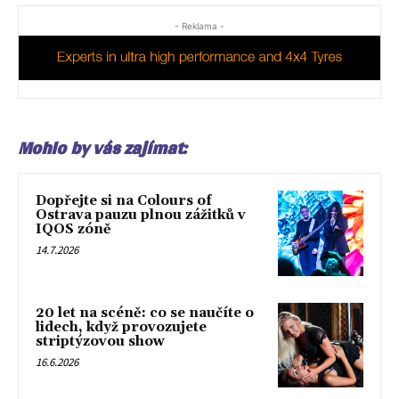
- Reklama -
Mohlo by vás zajímat:
Dopřejte si na Colours of
Ostrava pauzu plnou zážitků v
IQOS zóně
14.7.2026
20 let na scéně: co se naučíte o
lidech, když provozujete
striptýzovou show
16.6.2026