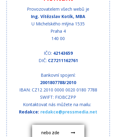
Provozovatelem všech webů je
Ing. Vítězslav Kotík, MBA
U Michelského mlýna 1535
Praha 4
140 00
IČO:
42143659
DIČ:
CZ7211162761
Bankovní spojení:
2001807788/2010
IBAN: CZ12 2010 0000 0020 0180 7788
SWIFT: FIOBCZPP
Kontaktovat nás můžete na mailu:
Redakce:
redakce@pressmedia.net
nebo zde