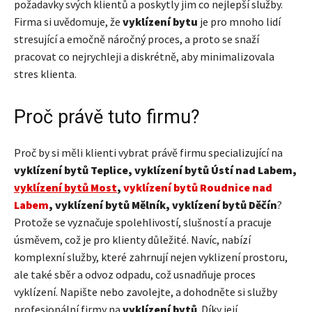
požadavky svých klientů a poskytly jim co nejlepší služby.
Firma si uvědomuje, že
vyklízení bytu
je pro mnoho lidí
stresující a emočně náročný proces, a proto se snaží
pracovat co nejrychleji a diskrétně, aby minimalizovala
stres klienta.
Proč právě tuto firmu?
Proč by si měli klienti vybrat právě firmu specializující na
vyklízení bytů Teplice, vyklízení bytů Ústí nad Labem,
vyklízení bytů Most
,
vyklízení bytů Roudnice nad
Labem
, vyklízení bytů Mělník, vyklízení bytů Děčín
?
Protože se vyznačuje spolehlivostí, slušností a pracuje
úsměvem, což je pro klienty důležité. Navíc, nabízí
komplexní služby, které zahrnují nejen vyklizení prostoru,
ale také sběr a odvoz odpadu, což usnadňuje proces
vyklízení. Napište nebo zavolejte, a dohodněte si služby
profesionální firmy na
vyklízení bytů
. Díky její