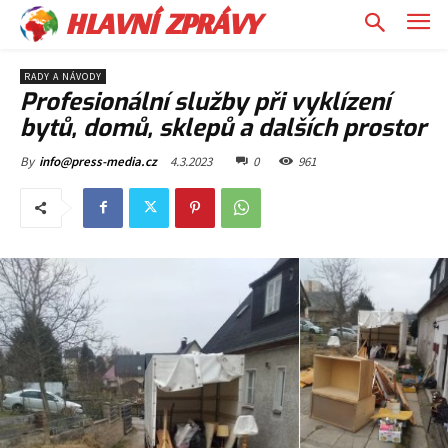
HLAVNÍ ZPRÁVY
RADY A NÁVODY
Profesionální služby při vyklízení
bytů, domů, sklepů a dalších prostor
4.3.2023
0
961
By
info@press-media.cz