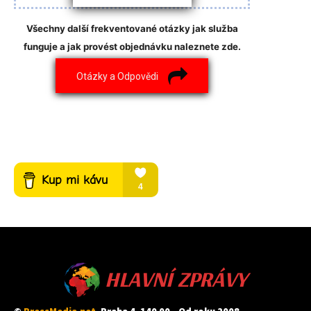
Všechny další frekventované otázky jak služba
funguje a jak provést objednávku naleznete zde.
Otázky a Odpovědi
HLAVNÍ ZPRÁVY
©
PressMedia.net
, Praha 4, 140 00 - Od roku 2008