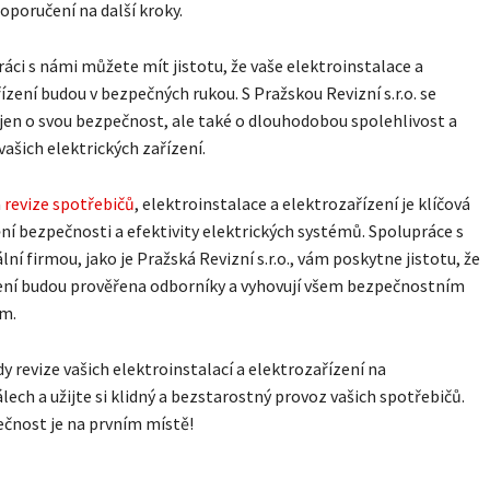
oporučení na další kroky.
ráci s námi můžete mít jistotu, že vaše elektroinstalace a
ízení budou v bezpečných rukou. S Pražskou Revizní s.r.o. se
jen o svou bezpečnost, ale také o dlouhodobou spolehlivost a
vašich elektrických zařízení.
á
revize spotřebičů
, elektroinstalace a elektrozařízení je klíčová
ění bezpečnosti a efektivity elektrických systémů. Spolupráce s
lní firmou, jako je Pražská Revizní s.r.o., vám poskytne jistotu, že
zení budou prověřena odborníky a vyhovují všem bezpečnostním
m.
y revize vašich elektroinstalací a elektrozařízení na
lech a užijte si klidný a bezstarostný provoz vašich spotřebičů.
čnost je na prvním místě!