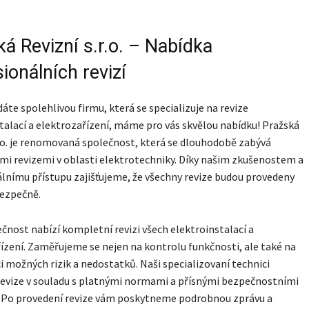
á Revizní s.r.o. – Nabídka
ionálních revizí
áte spolehlivou firmu, která se specializuje na revize
talací a elektrozařízení, máme pro vás skvělou nabídku! Pražská
r.o. je renomovaná společnost, která se dlouhodobě zabývá
mi revizemi v oblasti elektrotechniky. Díky našim zkušenostem a
lnímu přístupu zajišťujeme, že všechny revize budou provedeny
bezpečně.
čnost nabízí kompletní revizi všech elektroinstalací a
ízení. Zaměřujeme se nejen na kontrolu funkčnosti, ale také na
ci možných rizik a nedostatků. Naši specializovaní technici
revize v souladu s platnými normami a přísnými bezpečnostními
. Po provedení revize vám poskytneme podrobnou zprávu a