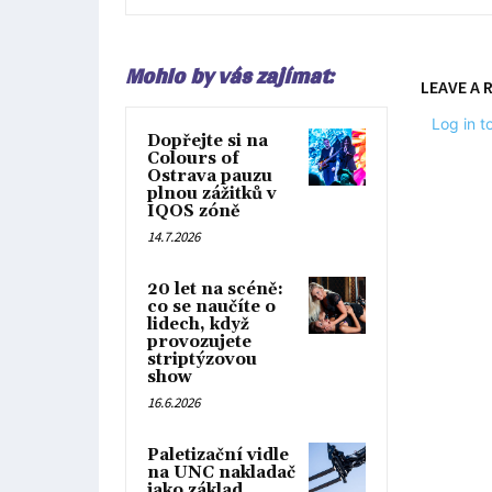
Mohlo by vás zajímat:
LEAVE A 
Log in 
Dopřejte si na
Colours of
Ostrava pauzu
plnou zážitků v
IQOS zóně
14.7.2026
20 let na scéně:
co se naučíte o
lidech, když
provozujete
striptýzovou
show
16.6.2026
Paletizační vidle
na UNC nakladač
jako základ