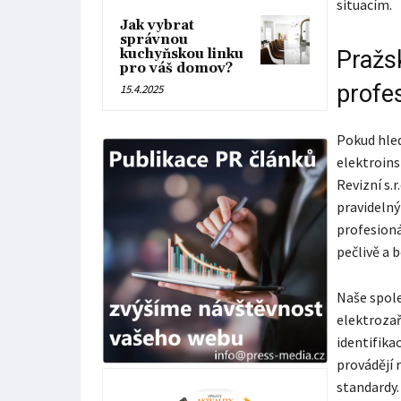
situacím.
Jak vybrat
správnou
kuchyňskou linku
Pražsk
pro váš domov?
profes
15.4.2025
Pokud hled
elektroins
Revizní s.
pravidelný
profesioná
pečlivě a 
Naše spole
elektrozař
identifika
provádějí 
standardy