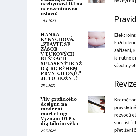
nezbytná p
nezbytnost DJ na
narozeninovou
oslavu!
Pravid
18.4.2023
HANKA
Elektroins
KYNYCHOVÁ:
každodenní
„ZBAVTE SE
ZÁSOB
zařízení,
V TUKOVÝCH
je nutné p
BUŇKÁCH.
SPLASKNĚTE AŽ
všechny el
O 4 KG BĚHEM
PRVNÍCH DNŮ.“
JE TO MOŽNÉ?
Revize
25.4.2021
Vliv grafického
Kromě samo
designu na
pravidelně
moderní
marketing:
rozvodů el
Význam DTP v
součástí e
digitálním věku
přetížení 
26.7.2024