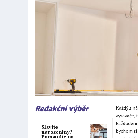
Redakční výběr
Každý z ná
vysavače, 
každodenn
Slavíte
bychom si 
narozeniny?
Pamatujte na