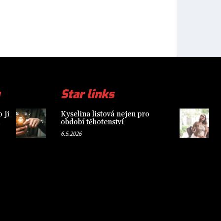
Star links
 ji
Kyselina listová nejen pro
období těhotenství
6.5.2026