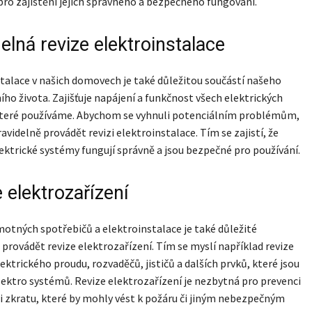
ro zajištění jejich správného a bezpečného fungování.
elná revize elektroinstalace
talace v našich domovech je také důležitou součástí našeho
ho života. Zajišťuje napájení a funkčnost všech elektrických
 které používáme. Abychom se vyhnuli potenciálním problémům,
ravidelně provádět revizi elektroinstalace. Tím se zajistí, že
ektrické systémy fungují správně a jsou bezpečné pro používání.
 elektrozařízení
tných spotřebičů a elektroinstalace je také důležité
 provádět revize elektrozařízení. Tím se myslí například revize
ektrického proudu, rozvaděčů, jističů a dalších prvků, které jsou
lektro systémů. Revize elektrozařízení je nezbytná pro prevenci
či zkratu, které by mohly vést k požáru či jiným nebezpečným