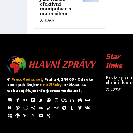
efektivní
manipulace s
materiálem
21.5.2026
HLAVNÍ ZPRÁVY
Star
links
Revize plynu 
©
PressMedia.net
, Praha 4, 140 00 - Od roku
chrání domov
2008 publikujeme
PR články
. Reklamu na
21.4.2026
webu zajišťuje:
info@pressmedia.net
.