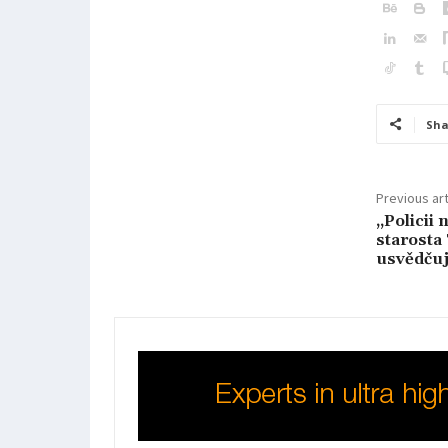
Sha
Previous art
„Policii 
starosta
usvědčuje