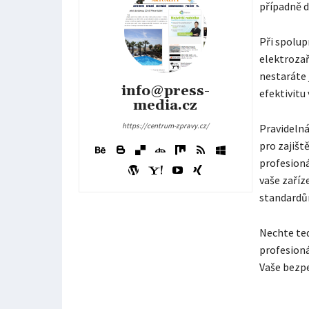
případně d
Při spolup
elektrozař
nestaráte 
info@press-
efektivitu 
media.cz
https://centrum-zpravy.cz/
Pravideln
pro zajišt
profesioná
vaše zaří
standardů
Nechte ted
profesioná
Vaše bezpe