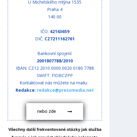
U Michelského mlýna 1535
Praha 4
140 00
IČO:
42143659
DIČ:
CZ7211162761
Bankovní spojení:
2001807788/2010
IBAN: CZ12 2010 0000 0020 0180 7788
SWIFT: FIOBCZPP
Kontaktovat nás můžete na mailu:
Redakce:
redakce@pressmedia.net
nebo zde
Všechny další frekventované otázky jak služba