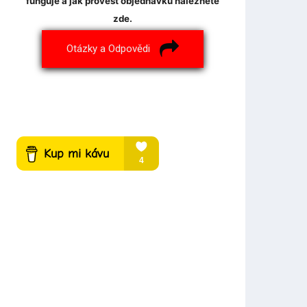
funguje a jak provést objednávku naleznete
zde.
Otázky a Odpovědi