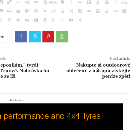
re
icle
Next article
neposílám,“ tvrdí
Nakupte si outdoorové
 Trnové. Nahrávka ho
oblečení, z nákupu získejte
 ze lži
peníze zpět!
- Reklama -