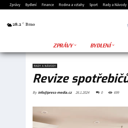
Zprávy
Bydlení
Finance
Rodina a vztahy
Sport
Rady a Návody
28.2
C
Brno
ZPRÁVY
BYDLENÍ
RADY A NÁVODY
Revize spotřebič
By
info@press-media.cz
26.1.2024
0
699