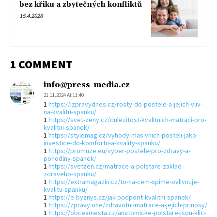
bez křiku a zbytečných konfliktů
15.4.2026
1 COMMENT
info@press-media.cz
21.11.2024 At 11:40
1
https://izpravydnes.cz/rosty-do-postele-a-jejich-vliv-
na-kvalitu-spanku/
1
https://svet-zeny.cz/dulezitost-kvalitnich-matraci-pro-
kvalitni-spanek/
1
https://stylemag.cz/vyhody-masivnich-posteli-jako-
investice-do-komfortu-a-kvality-spanku/
1
https://promuze.eu/vyber-postele-pro-zdravy-a-
pohodlny-spanek/
1
https://svetzen.cz/matrace-a-polstare-zaklad-
zdraveho-spanku/
1
https://extramagazin.cz/to-na-cem-spime-ovlivnuje-
kvalitu-spanku/
1
https://e-byznys.cz/jak-podporit-kvalitni-spanek/
1
https://zpravy.one/zdravotni-matrace-a-jejich-prinosy/
1
https://obceamesta.cz/anatomicke-polstare-jsou-klic-