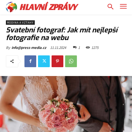
HLAVNÍ ZPRÁVY
RODINA A VZTAHY
Svatební fotograf: Jak mít nejlepší
fotografie na webu
11.11.2024
1
1275
By
info@press-media.cz