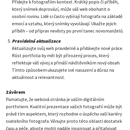
Přidejte k fotografiím kontext. Krátký popis či příběh,
který snímek doprovází, může váš web obohatit o
osobní rovinu. Lidé si často vybírají fotografa na základě
emocí a vztahu, který snímky vyvolávají. Ukažte jejich
příběh – od příprav nevěsty po první tanec novomanželů.
Pravidelná aktualizace
Aktualizujte svůj web pravidelně a přidávejte nové práce.
Růst portfolia by měl být přirozený proces, který
reflektuje váš vývoj a přináší návštěvníkům nový obsah.
Tímto způsobem ukazujete své nasazení a důraz na
aktuálnost a relevantnost.
Závěrem
Pamatujte, že webová stránka je vaším digitálním
portfoliem. Kvalitní prezentace vašich fotografií může být
právě tím aspektem, který rozhodne o úspěchu vaší kariéry
svatebního fotografa. Věnujte proto této oblasti dostatek
času a péče, abyste mohli nadále inspirovat a přitahovat