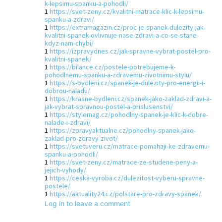
k-lepsimu-spanku-a-pohodli/
1
https://svet-zeny.cz/kvalitni-matrace-klic-k-lepsimu-
spanku-a-zdravi/
1
https://extramagazin.cz/proc-je-spanek-dulezity-jak-
kvalitni-spanek-ovlivnuje-nase-zdravi-a-co-se-stane-
kdyz-nam-chybi/
1
https://izpravydnes.cz/jak-spravne-vybrat-postel-pro-
kvalitni-spanek/
1
https://bilance.cz/postele-potrebujeme-k-
pohodlnemu-spanku-a-zdravemu-zivotnimu-stylu/
1
https://s-bydleni.cz/spanek-je-dulezity-pro-energii-i-
dobrou-naladu/
1
https://krasne-bydleni.cz/spanek-jako-zaklad-zdravi-a-
jak-vybrat-spravnou-postel-a-prislusenstvi/
1
https://stylemag.cz/pohodlny-spanek-je-klic-k-dobre-
nalade-i-zdravi/
1
https://zpravyaktualne.cz/pohodlny-spanek-jako-
zaklad-pro-zdravy-zivot/
1
https://svetuveru.cz/matrace-pomahaji-ke-zdravemu-
spanku-a-pohodli/
1
https://svet-zeny.cz/matrace-ze-studene-peny-a-
jejich-vyhody/
1
https://ceska-vyroba.cz/dulezitost-vyberu-spravne-
postele/
1
https://aktuality24.cz/polstare-pro-zdravy-spanek/
Log in to leave a comment