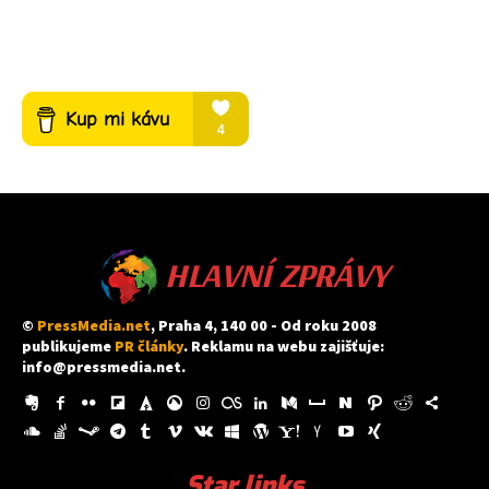
HLAVNÍ ZPRÁVY
©
PressMedia.net
, Praha 4, 140 00 - Od roku 2008
publikujeme
PR články
. Reklamu na webu zajišťuje:
info@pressmedia.net
.
Star links