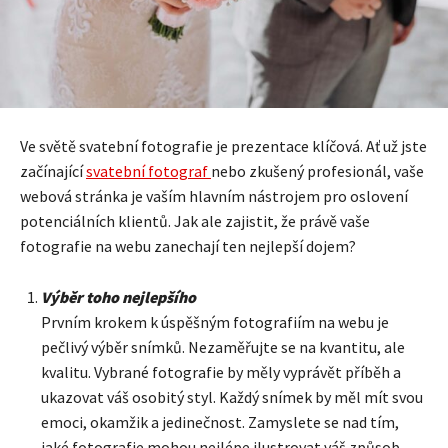
Ve světě svatební fotografie je prezentace klíčová. Ať už jste
začínající
svatební fotograf
nebo zkušený profesionál, vaše
webová stránka je vaším hlavním nástrojem pro oslovení
potenciálních klientů. Jak ale zajistit, že právě vaše
fotografie na webu zanechají ten nejlepší dojem?
Výběr toho nejlepšího
Prvním krokem k úspěšným fotografiím na webu je
pečlivý výběr snímků. Nezaměřujte se na kvantitu, ale
kvalitu. Vybrané fotografie by měly vyprávět příběh a
ukazovat váš osobitý styl. Každý snímek by měl mít svou
emoci, okamžik a jedinečnost. Zamyslete se nad tím,
jaké fotografie mohou nejlépe ilustrovat váš způsob