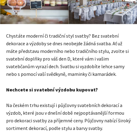
Chystáte moderní či tradiční styl svatby? Bez svatební
dekorace a výzdoby se dnes neobejde žádná svatba. Ať už
máte představu moderního nebo tradičního stylu, zvolte si
svatební doplňky pro váš den D, které vám i vašim
svatebčanům vyrazí dech. Svatbu si vyzdobíte lehce samy
nebo s pomocí vaší svědkyně, maminky či kamarádek.
Nechcete si svatební výzdobu kupovat?
Na českém trhu existují i půjčovny svatebních dekorací a
výzdob, které jsou v dnešní době nejpoptávanější formou
pro dekoraci svatby za příjemné ceny. Půjčovny nabízí široký
sortiment dekorací, podle stylu a barvy svatby.