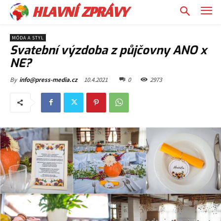
HLAVNÍ ZPRÁVY
MÓDA A STYL
Svatební výzdoba z půjčovny ANO x
NE?
10.4.2021
0
2973
By
info@press-media.cz