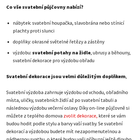
Co vše svatební půjčovny nabízí?
nábytek: svatební houpačka, slavobrána nebo stínicí
plachty proti slunci
doplňky: okrasné světelné řetězy a zástěny
výzdobu:
svatební potahy na židle
, ubrusy a běhouny,
svatební dekorace pro výzdobu obřadu
Svatební dekorace jsou
velmi důležitým doplňkem
,
Svatební výzdoba zahrnuje výzdobu od vchodu, obřadního
místa, uličky, svatebních židlí až po svatební tabuli a
následnou výzdobu večerní oslavy. Díky on-line půjčovně si
můžete z teplého domova
zvolit dekorace,
které se vám
budou hodit podle stylu a barvy vaší svatby. Se svatební
dekorací a výzdobou budete mít nezapomenutelnou a
nádhernou svatbu, o které budou vaši příbuzní ještě dlouho