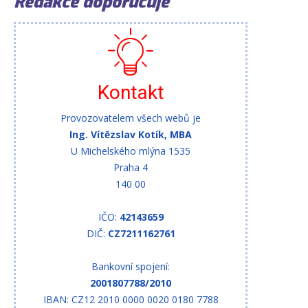
Redakce doporučuje
Kontakt
Provozovatelem všech webů je
Ing. Vítězslav Kotík, MBA
U Michelského mlýna 1535
Praha 4
140 00
IČO:
42143659
DIČ:
CZ7211162761
Bankovní spojení:
2001807788/2010
IBAN: CZ12 2010 0000 0020 0180 7788