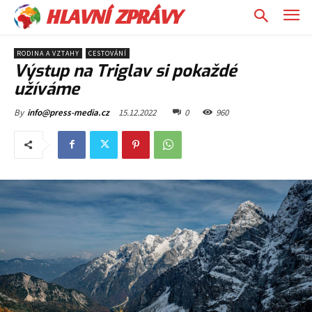
HLAVNÍ ZPRÁVY
RODINA A VZTAHY
CESTOVÁNÍ
Výstup na Triglav si pokaždé
užíváme
15.12.2022
0
960
By
info@press-media.cz