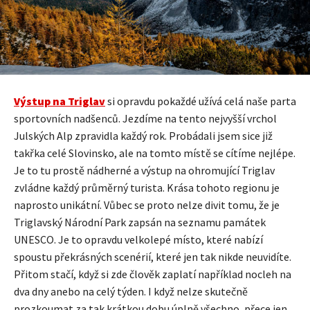
Výstup na Triglav
si opravdu pokaždé užívá celá naše parta
sportovních nadšenců. Jezdíme na tento nejvyšší vrchol
Julských Alp zpravidla každý rok. Probádali jsem sice již
takřka celé Slovinsko, ale na tomto místě se cítíme nejlépe.
Je to tu prostě nádherné a výstup na ohromující Triglav
zvládne každý průměrný turista. Krása tohoto regionu je
naprosto unikátní. Vůbec se proto nelze divit tomu, že je
Triglavský Národní Park zapsán na seznamu památek
UNESCO. Je to opravdu velkolepé místo, které nabízí
spoustu překrásných scenérií, které jen tak nikde neuvidíte.
Přitom stačí, když si zde člověk zaplatí například nocleh na
dva dny anebo na celý týden. I když nelze skutečně
prozkoumat za tak krátkou dobu úplně všechno, přece jen