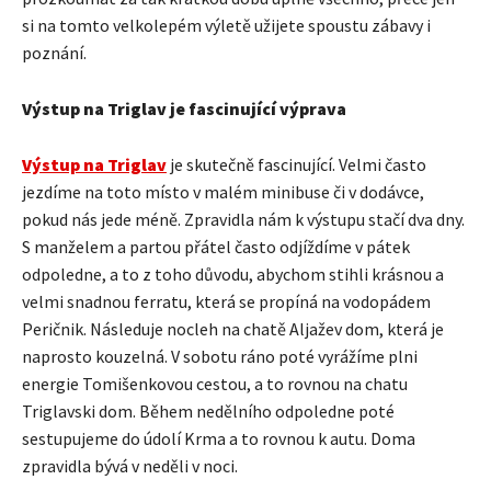
si na tomto velkolepém výletě užijete spoustu zábavy i
poznání.
Výstup na Triglav je fascinující výprava
Výstup na Triglav
je skutečně fascinující. Velmi často
jezdíme na toto místo v malém minibuse či v dodávce,
pokud nás jede méně. Zpravidla nám k výstupu stačí dva dny.
S manželem a partou přátel často odjíždíme v pátek
odpoledne, a to z toho důvodu, abychom stihli krásnou a
velmi snadnou ferratu, která se propíná na vodopádem
Peričnik. Následuje nocleh na chatě Aljažev dom, která je
naprosto kouzelná. V sobotu ráno poté vyrážíme plni
energie Tomišenkovou cestou, a to rovnou na chatu
Triglavski dom. Během nedělního odpoledne poté
sestupujeme do údolí Krma a to rovnou k autu. Doma
zpravidla bývá v neděli v noci.