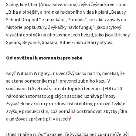
Scény, kde Cher (Alicia Silverstone) žvýká žvýkačku ve filmu
„Blbá a blbější“, a hrdinka hudebního videa k písni „Beauty
School Dropout“ z muzikálu „Pomáda“, se také zapsaly do
historie popkultury. Žvýkačky navíc fungují i jako stylový
vizuální doplněk na photoshootech hvězd, jako jsou Britney
Spears, Beyoncé, Shakira, Billie Eilish a Harry Styles.
Od osvěžení k momentu pro sebe
Když William Wrigley Jr. uvedl žvýkačku na trh, nečekal, že
se stane pomocníkem při prevenci zubního kazu. V
současnosti Světová stomatologická federace (FDI) a 20
národních stomatologických asociací uznává přínosy
žvýkaček bez cukru pro zdraví ústní dutiny, protože žvýkání
zvyšuje produkci slin, což pomáhá odstraňovat zbytky jídla
3
a udržovat správné pH v ústech
.
Dnes značka
Orbit®
ukazuje, že žvýkačka bez cukru může být