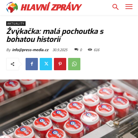
HLAVNÍ ZPRÁVY
AKTUALITY
Žvýkačka: malá pochoutka s
bohatou historií
30.9.2025
0
616
By
info@press-media.cz