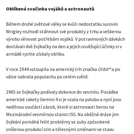
Oblíbená svačinka vojáků a astronautů
Během druhé světové války se kvůli nedostatku surovin
Wrigley rozhodl stáhnout své produkty z trhu a veškerou
výrobu věnovat potřebám vojáků. V potravinových dávkách
dostávali dvě žvýkačky na den a jejich osvěžující účinky si v
armádě rychle získaly oblibu.
V roce 1944 vstoupila na americký trh značka
Orbit®
a po
válce nabrala popularitu po celém světě.
1965 se žvýkačky podívaly dokonce do vesmíru. Posádka
americké rakety Gemini 4 si je vzala na palubu a nyní jsou
nedílnou součástí zásob, které si astronauti berou na
Mezinárodní vesmírnou stanici ISS. Na oběžné dráze jim
žvýkání pomáhá řešit problémy se zuby způsobené
sníženou produkcí slin a tělesnými změnami ve stavu