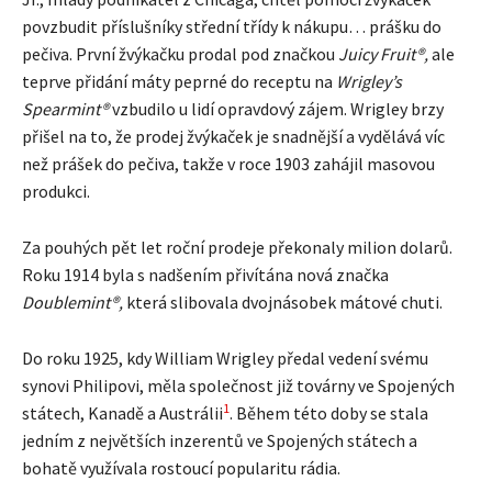
povzbudit příslušníky střední třídy k nákupu… prášku do
pečiva. První žvýkačku prodal pod značkou
Juicy Fruit®,
ale
teprve přidání máty peprné do receptu na
Wrigley’s
Spearmint®
vzbudilo u lidí opravdový zájem. Wrigley brzy
přišel na to, že prodej žvýkaček je snadnější a vydělává víc
než prášek do pečiva, takže v roce 1903 zahájil masovou
produkci.
Za pouhých pět let roční prodeje překonaly milion dolarů.
Roku 1914 byla s nadšením přivítána nová značka
Doublemint®,
která slibovala dvojnásobek mátové chuti.
Do roku 1925, kdy William Wrigley předal vedení svému
synovi Philipovi, měla společnost již továrny ve Spojených
1
státech, Kanadě a Austrálii
. Během této doby se stala
jedním z největších inzerentů ve Spojených státech a
bohatě využívala rostoucí popularitu rádia.