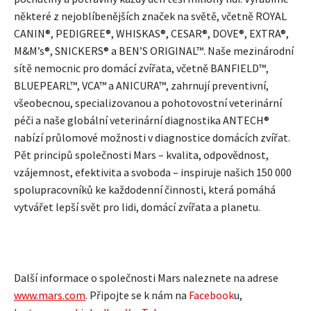
některé z nejoblíbenějších značek na světě, včetně ROYAL
CANIN®, PEDIGREE®, WHISKAS®, CESAR®, DOVE®, EXTRA®,
M&M’s®, SNICKERS® a BEN’S ORIGINAL™. Naše mezinárodní
sítě nemocnic pro domácí zvířata, včetně BANFIELD™,
BLUEPEARL™, VCA™ a ANICURA™, zahrnují preventivní,
všeobecnou, specializovanou a pohotovostní veterinární
péči a naše globální veterinární diagnostika ANTECH®
nabízí průlomové možnosti v diagnostice domácích zvířat.
Pět principů společnosti Mars – kvalita, odpovědnost,
vzájemnost, efektivita a svoboda – inspiruje našich 150 000
spolupracovníků ke každodenní činnosti, která pomáhá
vytvářet lepší svět pro lidi, domácí zvířata a planetu.
Další informace o společnosti Mars naleznete na adrese
www.mars.com
. Připojte se k nám na
Facebook
u,