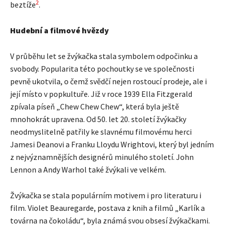
2
beztíže
.
Hudební a filmové hvězdy
V průběhu let se žvýkačka stala symbolem odpočinku a
svobody. Popularita této pochoutky se ve společnosti
pevně ukotvila, o čemž svědčí nejen rostoucí prodeje, ale i
její místo v popkultuře. Již v roce 1939 Ella Fitzgerald
zpívala píseň „Chew Chew Chew“, která byla ještě
mnohokrát upravena. Od 50. let 20. století žvýkačky
neodmyslitelně patřily ke slavnému filmovému herci
Jamesi Deanovi a Franku Lloydu Wrightovi, který byl jedním
z nejvýznamnějších designérů minulého století. John
Lennon a Andy Warhol také žvýkali ve velkém.
Žvýkačka se stala populárním motivem i pro literaturu i
film. Violet Beauregarde, postava z knih a filmů „Karlík a
továrna na čokoládu“, byla známá svou obsesí žvýkačkami.