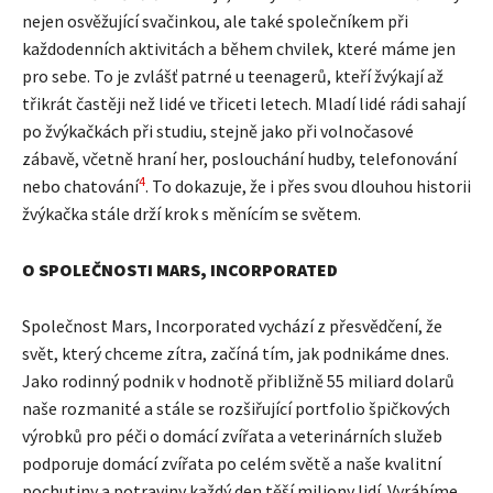
nejen osvěžující svačinkou, ale také společníkem při
každodenních aktivitách a během chvilek, které máme jen
pro sebe. To je zvlášť patrné u teenagerů, kteří žvýkají až
třikrát častěji než lidé ve třiceti letech. Mladí lidé rádi sahají
po žvýkačkách při studiu, stejně jako při volnočasové
zábavě, včetně hraní her, poslouchání hudby, telefonování
4
nebo chatování
. To dokazuje, že i přes svou dlouhou historii
žvýkačka stále drží krok s měnícím se světem.
O SPOLEČNOSTI MARS, INCORPORATED
Společnost Mars, Incorporated vychází z přesvědčení, že
svět, který chceme zítra, začíná tím, jak podnikáme dnes.
Jako rodinný podnik v hodnotě přibližně 55 miliard dolarů
naše rozmanité a stále se rozšiřující portfolio špičkových
výrobků pro péči o domácí zvířata a veterinárních služeb
podporuje domácí zvířata po celém světě a naše kvalitní
pochutiny a potraviny každý den těší miliony lidí. Vyrábíme