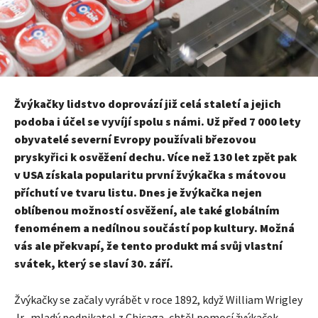
Žvýkačky lidstvo doprovází již celá staletí a jejich
podoba i účel se vyvíjí spolu s námi. Už před 7 000 lety
obyvatelé severní Evropy používali březovou
pryskyřici k osvěžení dechu. Více než 130 let zpět pak
v USA získala popularitu první žvýkačka s mátovou
příchutí ve tvaru listu. Dnes je žvýkačka nejen
oblíbenou možností osvěžení, ale také globálním
fenoménem a nedílnou součástí pop kultury. Možná
vás ale překvapí, že tento produkt má svůj vlastní
svátek, který se slaví 30. září.
Žvýkačky se začaly vyrábět v roce 1892, když William Wrigley
Jr., mladý podnikatel z Chicaga, chtěl pomocí žvýkaček