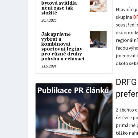
bytová svítidla
není zase tak
Hlavním pi
složité
skupina
DR
20.7.2025
soustředí 
ekonomiky
Jak správně
vybrat a
regionální
kombinovat
řadou výh
sportovní legíny
pro různé druhy
jmenovat f
pohybu a relaxaci
okolo sebe
11.9.2024
DRFG 
prefe
Z těchto o
řetězce po
primárně p
těžko nahr