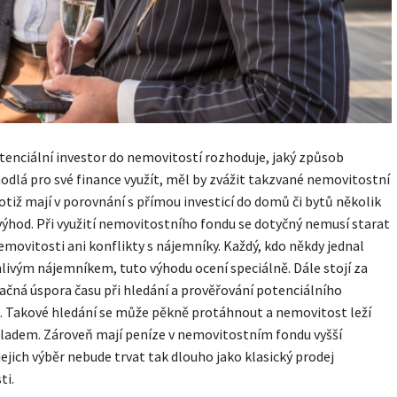
tenciální investor do nemovitostí rozhoduje, jaký způsob
hodlá pro své finance využít, měl by zvážit takzvané nemovitostní
totiž mají v porovnání s přímou investicí do domů či bytů několik
ýhod. Při využití nemovitostního fondu se dotyčný nemusí starat
emovitosti ani konflikty s nájemníky. Každý, kdo někdy jednal
livým nájemníkem, tuto výhodu ocení speciálně. Dále stojí za
čná úspora času při hledání a prověřování potenciálního
. Takové hledání se může pěkně protáhnout a nemovitost leží
 ladem. Zároveň mají peníze v nemovitostním fondu vyšší
 jejich výběr nebude trvat tak dlouho jako klasický prodej
ti.