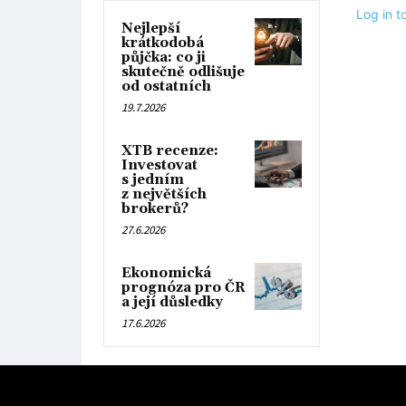
Log in 
Nejlepší
krátkodobá
půjčka: co ji
skutečně odlišuje
od ostatních
19.7.2026
XTB recenze:
Investovat
s jedním
z největších
brokerů?
27.6.2026
Ekonomická
prognóza pro ČR
a její důsledky
17.6.2026