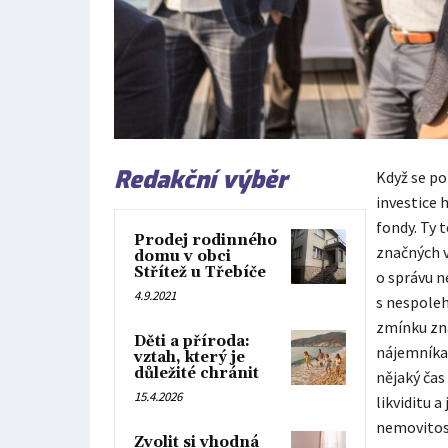
Redakční výběr
Když se po
investice 
fondy. Ty 
Prodej rodinného
značných v
domu v obci
Střítež u Třebíče
o správu n
4.9.2021
s nespoleh
zmínku zna
Děti a příroda:
nájemníka
vztah, který je
důležité chránit
nějaký čas
15.4.2026
likviditu a
nemovitos
Zvolit si vhodná