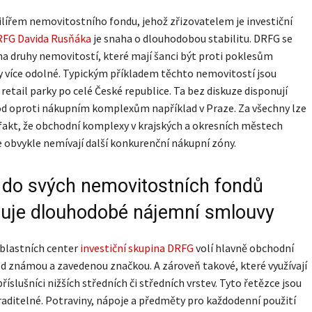
lířem nemovitostního fondu, jehož zřizovatelem je investiční
FG Davida Rusňáka
je snaha o dlouhodobou stabilitu. DRFG se
na druhy nemovitostí, které mají šanci být proti poklesům
 více odolné. Typickým příkladem těchto nemovitostí jsou
 retail parky po celé České republice. Ta bez diskuze disponují
od oproti nákupním komplexům například v Praze. Za všechny lze
akt, že obchodní komplexy v krajských a okresních městech
 obvykle nemívají další konkurenční nákupní zóny.
do svých nemovitostních fondů
ruje dlouhodobé nájemní smlouvy
blastních center
investiční skupina DRFG
volí hlavně obchodní
d známou a zavedenou značkou. A zároveň takové, které využívají
říslušníci nižších středních či středních vrstev. Tyto řetězce jsou
aditelné. Potraviny, nápoje a předměty pro každodenní použití