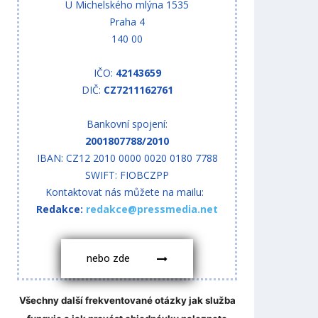
U Michelského mlýna 1535
Praha 4
140 00
IČO:
42143659
DIČ:
CZ7211162761
Bankovní spojení:
2001807788/2010
IBAN: CZ12 2010 0000 0020 0180 7788
SWIFT: FIOBCZPP
Kontaktovat nás můžete na mailu:
Redakce:
redakce@pressmedia.net
nebo zde
Všechny další frekventované otázky jak služba