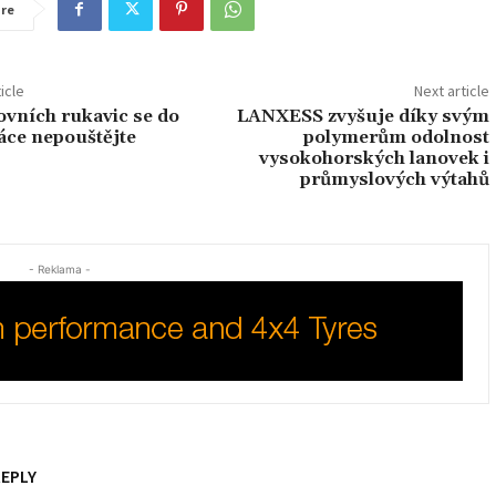
re
icle
Next article
ovních rukavic se do
LANXESS zvyšuje díky svým
áce nepouštějte
polymerům odolnost
vysokohorských lanovek i
průmyslových výtahů
- Reklama -
REPLY