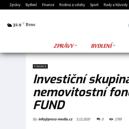
Zprávy
Bydlení
Finance
Rodina a vztahy
Sport
Rady a Návody
32.9
C
Brno
ZPRÁVY
BYDLENÍ
FINANCE
Investiční skupin
nemovitostní fo
FUND
By
info@press-media.cz
3.12.2020
0
2789