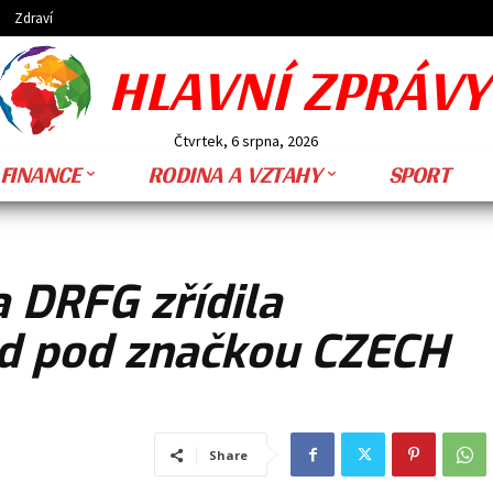
Zdraví
HLAVNÍ ZPRÁVY
Čtvrtek, 6 srpna, 2026
FINANCE
RODINA A VZTAHY
SPORT
a DRFG zřídila
nd pod značkou CZECH
Share