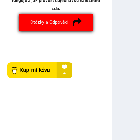
funguje a jak provést objednávku naleznete
zde.
Otázky a Odpovědi