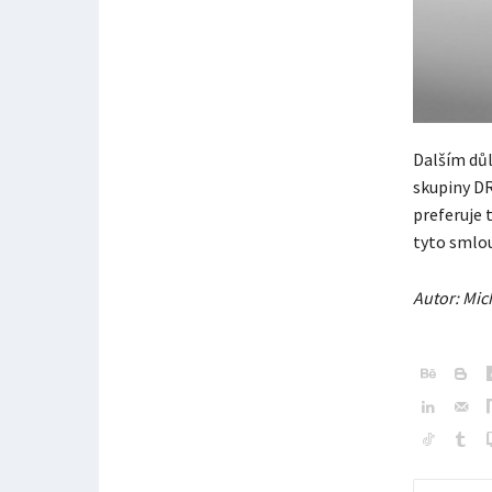
Dalším důl
skupiny D
preferuje 
tyto smlou
Autor: Mic