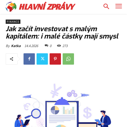
HLAVNÍ ZPRÁVY
FINANCE
Jak začít investovat s malým
kapitálem: i malé částky mají smysl
14.4.2026
0
273
By
Katka