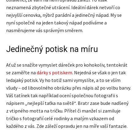
neznamená zbytečné utrácení. Ideální dárek netvoří co
nejvyšší cenovka, nýbrž parádní a jedinečný nápad. My se
nyní společně na jeden takový nápad podíváme a
nasměrujeme vás správným směrem.
Jedinečný potisk na míru
Ať už se snažíte vymyslet dáreček pro kohokoliv, tentokrát
se zaměřte na
dárky s potiskem
. Nejedná se však o jen tak
ledajaký potisk. Vy ho totiž sami vymyslíte, a to se vším
všudy – od libovolného obrázku přes nápis až po volbu barvy.
Váš tatínek tak například ocení společnou fotografii s
nápisem „nejlepší taťka na světě“. Bratr zase bude nadšený
z vtipného motta na tričku. Přítel či manžel si zamiluje
tričko s fotografií celé rodinky a malým vzkazem od
každého z vás. Zde záleží opravdu jen na míře vaší fantazie.