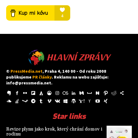
HLAVNÍ ZPRÁVY
©
PressMedia.net
, Praha 4, 140 00 - Od roku 2008
publikujeme
PR články
. Reklamu na webu zajišťuje:
info@pressmedia.net
.
Star links
Revize plynu jako krok, který chrání domov i
rodinu