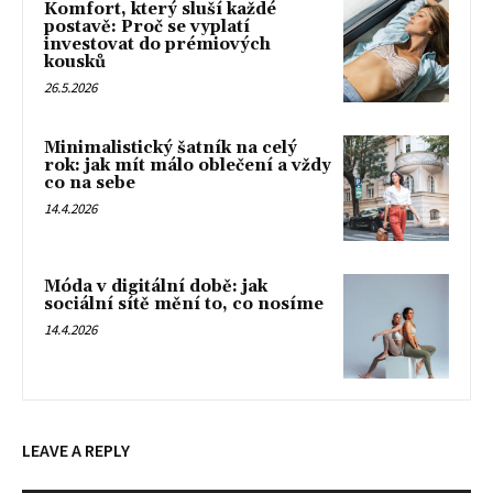
Komfort, který sluší každé
postavě: Proč se vyplatí
investovat do prémiových
kousků
26.5.2026
Minimalistický šatník na celý
rok: jak mít málo oblečení a vždy
co na sebe
14.4.2026
Móda v digitální době: jak
sociální sítě mění to, co nosíme
14.4.2026
LEAVE A REPLY