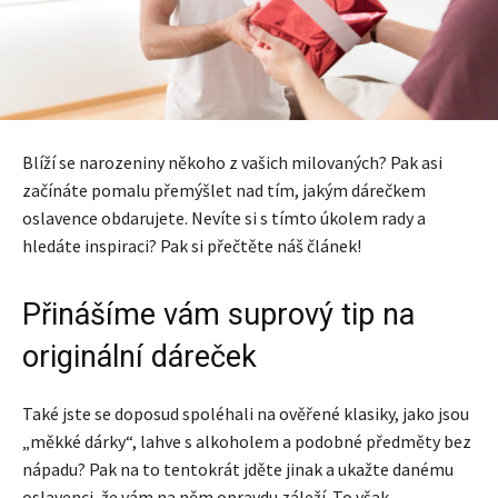
Blíží se narozeniny někoho z vašich milovaných? Pak asi
začínáte pomalu přemýšlet nad tím, jakým dárečkem
oslavence obdarujete. Nevíte si s tímto úkolem rady a
hledáte inspiraci? Pak si přečtěte náš článek!
Přinášíme vám suprový tip na
originální dáreček
Také jste se doposud spoléhali na ověřené klasiky, jako jsou
„měkké dárky“, lahve s alkoholem a podobné předměty bez
nápadu? Pak na to tentokrát jděte jinak a ukažte danému
oslavenci, že vám na něm opravdu záleží. To však