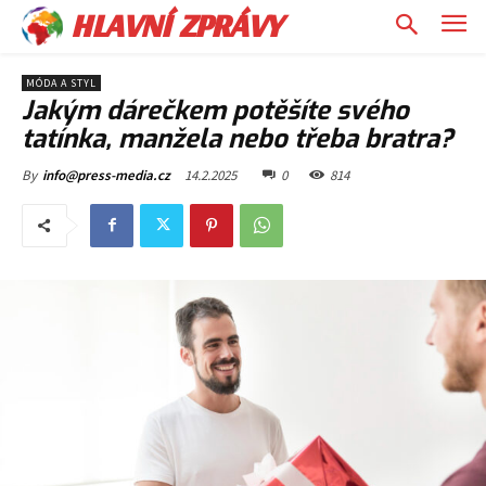
HLAVNÍ ZPRÁVY
MÓDA A STYL
Jakým dárečkem potěšíte svého
tatínka, manžela nebo třeba bratra?
14.2.2025
0
814
By
info@press-media.cz