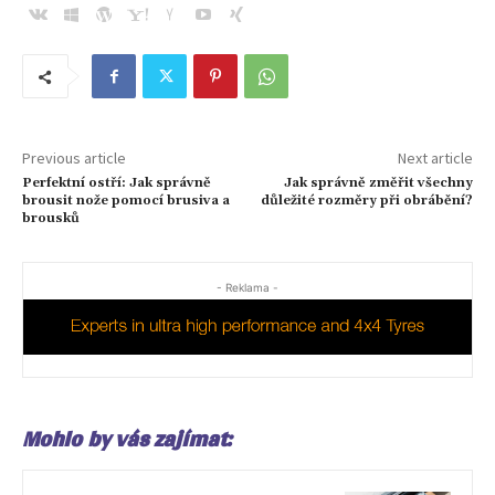
Previous article
Next article
Perfektní ostří: Jak správně
Jak správně změřit všechny
brousit nože pomocí brusiva a
důležité rozměry při obrábění?
brousků
- Reklama -
Mohlo by vás zajímat: